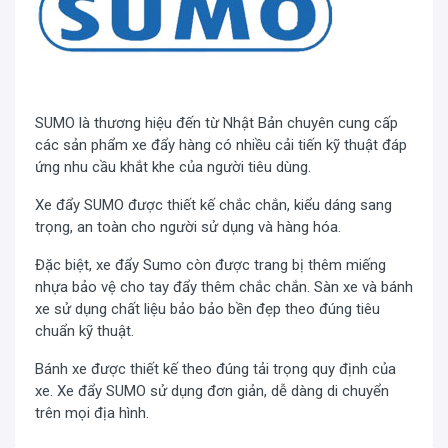
Tải trọng tối đa 650kg
Xe đẩy hàng
Sumo HG-511
được sản xuất, thiết kế
theo tiêu chuẩn quốc tế, thích hợp với mọi vóc dáng
người sử dụng. Thêm vào đó là những tính năng ưu việt
như độ bền cao, tải trọng lớn 500kg và có thể đạt đến
SUMO là thương hiệu đến từ Nhật Bản chuyên cung cấp
650kg. Được sử dụng phổ biến tại các nhà máy, kho,
các sản phẩm xe đẩy hàng có nhiều cải tiến kỹ thuật đáp
ứng nhu cầu khắt khe của người tiêu dùng.
xưởng, văn phòng, siêu thị, bến cảng, sân bay,...góp phần
quan trọng trong việc giải phóng sức lao động của con
Xe đẩy SUMO được thiết kế chắc chắn, kiểu dáng sang
người, giảm thiểu thời gian vận chuyển, tăng hiệu quả
trọng, an toàn cho người sử dụng và hàng hóa.
công việc.
Đặc biệt, xe đẩy Sumo còn được trang bị thêm miếng
nhựa bảo vệ cho tay đẩy thêm chắc chắn. Sàn xe và bánh
xe sử dụng chất liệu bảo bảo bền đẹp theo đúng tiêu
chuẩn kỹ thuật.
Bánh xe được thiết kế theo đúng tải trọng quy định của
xe. Xe đẩy SUMO sử dụng đơn giản, dễ dàng di chuyển
trên mọi địa hình.