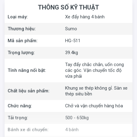
THÔNG SỐ KỸ THUẬT
Loại máy:
Xe đẩy hàng 4 bánh
Thương hiệu:
Sumo
Mã sản phẩm:
HG-511
Trọng lượng:
39.4kg
Chất liệu cao cấp, siêu bền
Toàn bộ khung
xe đẩy Sumo
HG-511
làm từ thép cao
Tay đẩy chắc chắn, uốn cong
cấp nên rất cứng cáp và cho tuổi thọ sử dụng cao, không
Tính năng nổi bật:
các góc. Vận chuyển tốc độ
vừa phải
bị biến dạng khi va đập mạnh. Thiết kế tay đẩy thon gọn,
nhưng vô cùng chắc chắn, uốn cong ở các bề mặt các
Khung xe thép không gỉ. Sàn xe
Chất liệu sản phẩm:
góc, giúp xe đẩy trở nên thân thiện hơn, không gây trầy
thép siêu bền
xước khi va quẹt với người dùng. Bề mặt sàn xe lớn 112,5
Chức năng:
Chở và vận chuyển hàng hóa
x 72cm, được làm từ chất liệu thép siêu bền đáp ứng
được những tải trọng lớn, có thể vận chuyển được khối
Tải trọng:
500 - 650kg
lượng hàng hóa lớn, cồng kềnh mà không mất quá nhiều
thời gian và công sức.
Bánh xe di chuyển:
4 bánh