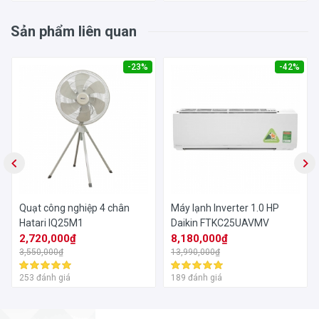
lại vết trầy xước trên mặt sàn, ít gây tiếng ồn làm ảnh
Sản phẩm liên quan
hưởng đến sinh hoạt xung quanh.
-23%
-42%
Quạt công nghiệp 4 chân
Máy lạnh Inverter 1.0 HP
Hatari IQ25M1
Daikin FTKC25UAVMV
2,720,000₫
8,180,000₫
3,550,000₫
13,990,000₫
253 đánh giá
189 đánh giá