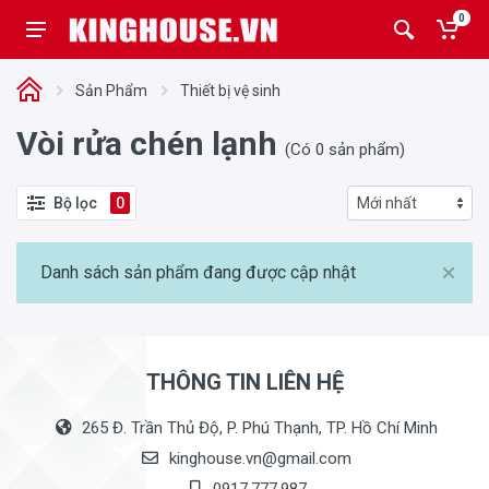
0
Sản Phẩm
Thiết bị vệ sinh
Vòi rửa chén lạnh
(Có 0 sản phẩm)
Bộ lọc
0
Danh sách sản phẩm đang được cập nhật
THÔNG TIN LIÊN HỆ
265 Đ. Trần Thủ Độ, P. Phú Thạnh, TP. Hồ Chí Minh
kinghouse.vn@gmail.com