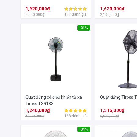
1,920,000₫
1,620,000₫
111 đánh giá
2,500,000₫
2,100,000₫
-31%
Quạt đứng có điều khiển từ xa
Quạt đứng Tiross 
Tiross TS9183
1,240,000₫
1,515,000₫
168 đánh giá
1,790,000₫
2,000,000₫
-34%