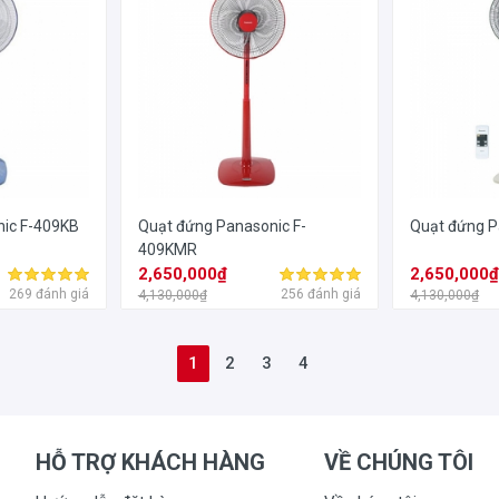
nic F-409KB
Quạt đứng Panasonic F-
Quạt đứng P
409KMR
2,650,000₫
2,650,000
269 đánh giá
256 đánh giá
4,130,000₫
4,130,000₫
1
2
3
4
HỖ TRỢ KHÁCH HÀNG
VỀ CHÚNG TÔI