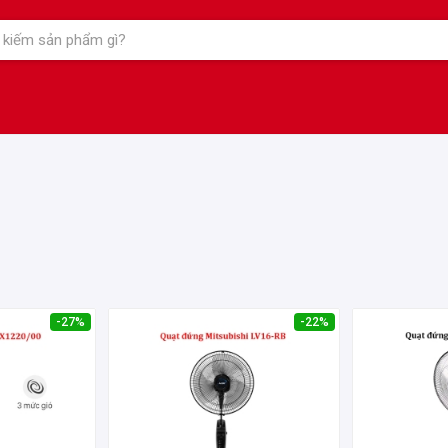
-27%
-22%