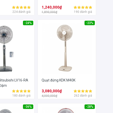
1,240,000₫
224 đánh giá
190 đánh giá
1,890,000₫
-24%
-23%
itsubishi LV16-RA
Quạt đứng KDK M40K
 Đậm
₫
3,080,000₫
180 đánh giá
262 đánh giá
4,000,000₫
-36%
-28%