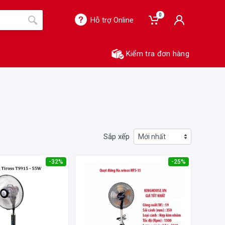
0
Hỗ trợ Online
Kiểm tra đơn hàng
Sắp xếp
-32%
-25%