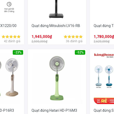
 CX1220/00
Quạt đứng Mitsubishi LV16-RB
Quạt đứng T
1,945,000₫
1,780,000
42 đánh giá
36 đánh giá
2,500,000₫
2,620,000₫
-23%
-52%
HD-P16R3
Quạt đứng Hatari HD-P16M3
Quạt đứng 