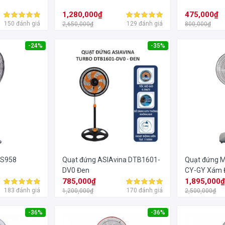
1,280,000₫
475,000₫
150 đánh giá
129 đánh giá
2,650,000₫
800,000₫
-24%
-35%
TS958
Quạt đứng ASIAvina DTB1601-
Quạt đứng M
DV0 Đen
CY-GY Xám
785,000₫
1,895,000
183 đánh giá
170 đánh giá
1,200,000₫
2,500,000₫
-36%
-36%