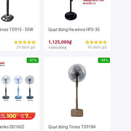
iross TS915 - 55W
Quạt đứng Ha.winco HFS-35
₫
1,125,000₫
29 đánh giá
90 đánh giá
1,500,000₫
-41%
-34%
Senko DD1602
Quạt đứng Tiross TS9184