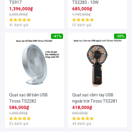
TS917
TS2283 - 10W
1,396,000₫
685,000₫
2,000,000₫
1,100,000₫
41 đánh giá
55 đánh giá
-41%
-30%
Quạt sạc để bàn USB
Quạt sạc cầm tay USB
Tiross TS2282
ngoài trời Tiross TS2281
586,000₫
418,000₫
1,000,000₫
600,000₫
52 đánh giá
49 đánh giá