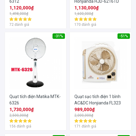
6312
Honjianda HJD-6216TD
1,120,000₫
1,130,000₫
1,498,000₫
1,600,000₫
72 đánh giá
170 đánh giá
-31%
-51%
Quạt tích điện Matika MTK-
Quạt sạc tích điện 1 bình
6326
AC&DC Honjianda FL323
1,730,000₫
989,000₫
2,500,000₫
2,000,000₫
156 đánh giá
171 đánh giá