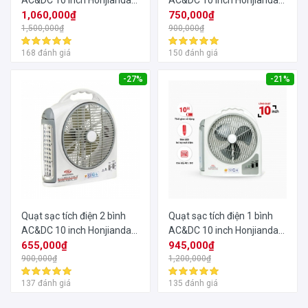
AC&DC 10 inch Honjianda
AC&DC 10 inch Honjianda
FL213
1,060,000₫
FL203
750,000₫
1,500,000₫
900,000₫
168 đánh giá
150 đánh giá
-27%
-21%
Quạt sạc tích điện 2 bình
Quạt sạc tích điện 1 bình
AC&DC 10 inch Honjianda
AC&DC 10 inch Honjianda
FL201
655,000₫
FL213
945,000₫
900,000₫
1,200,000₫
137 đánh giá
135 đánh giá