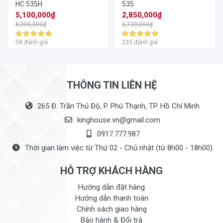
HC 535H
535
5,100,000₫
2,850,000₫
8,000,000₫
5,720,000₫
58 đánh giá
233 đánh giá
THÔNG TIN LIÊN HỆ
265 Đ. Trần Thủ Độ, P. Phú Thạnh, TP. Hồ Chí Minh
kinghouse.vn@gmail.com
0917.777.987
Thời gian làm việc từ Thứ 02 - Chủ nhật (từ 8h00 - 18h00)
HỖ TRỢ KHÁCH HÀNG
Hướng dẫn đặt hàng
Hướng dẫn thanh toán
Chính sách giao hàng
Bảo hành & Đổi trả