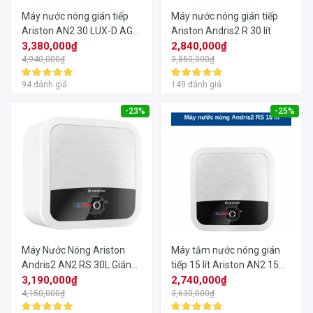
Máy nước nóng gián tiếp
Máy nước nóng gián tiếp
Ariston AN2 30 LUX-D AG+
Ariston Andris2 R 30 lít
30 lít
3,380,000₫
2,840,000₫
4,940,000₫
3,850,000₫
94 đánh giá
149 đánh giá
-23%
-25%
Máy Nước Nóng Ariston
Máy tắm nước nóng gián
Andris2 AN2 RS 30L Gián
tiếp 15 lít Ariston AN2 15
Tiếp
3,190,000₫
RS
2,740,000₫
4,150,000₫
3,630,000₫