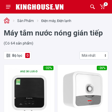
0
Sản Phẩm
Điện máy, Điện lạnh
Máy tắm nước nóng gián tiếp
(Có 64 sản phẩm)
Bộ lọc
0
-32%
-26%