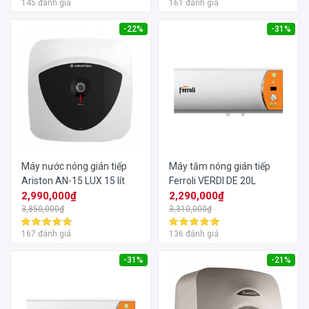
145 đánh giá
161 đánh giá
-22%
-31%
Máy nước nóng gián tiếp
Máy tắm nóng gián tiếp
Ariston AN-15 LUX 15 lít
Ferroli VERDI DE 20L
2,990,000₫
2,290,000₫
3,850,000₫
3,310,000₫
167 đánh giá
136 đánh giá
-31%
-21%