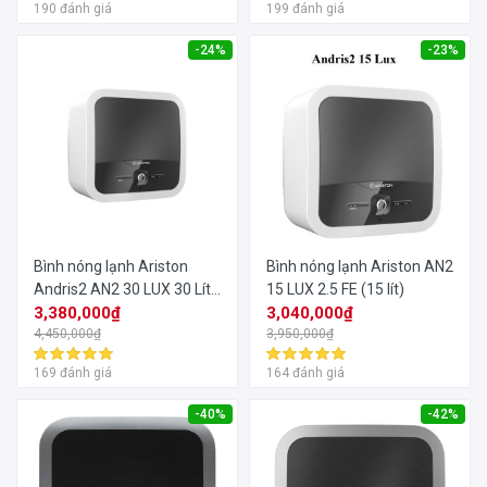
190 đánh giá
199 đánh giá
-24%
-23%
Bình nóng lạnh Ariston
Bình nóng lạnh Ariston AN2
Andris2 AN2 30 LUX 30 Lít
15 LUX 2.5 FE (15 lít)
Gián Tiếp
3,380,000₫
3,040,000₫
4,450,000₫
3,950,000₫
169 đánh giá
164 đánh giá
-40%
-42%