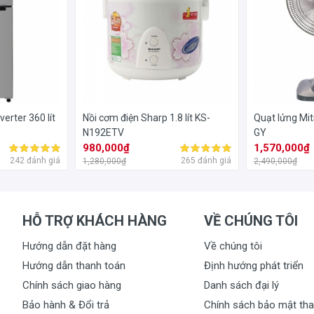
erter 360 lít
Nồi cơm điện Sharp 1.8 lít KS-
Quạt lửng Mi
N192ETV
GY
980,000₫
1,570,000₫
242 đánh giá
265 đánh giá
1,280,000₫
2,490,000₫
HỖ TRỢ KHÁCH HÀNG
VỀ CHÚNG TÔI
Hướng dẫn đặt hàng
Về chúng tôi
Hướng dẫn thanh toán
Định hướng phát triển
Chính sách giao hàng
Danh sách đại lý
Bảo hành & Đổi trả
Chính sách bảo mật tha