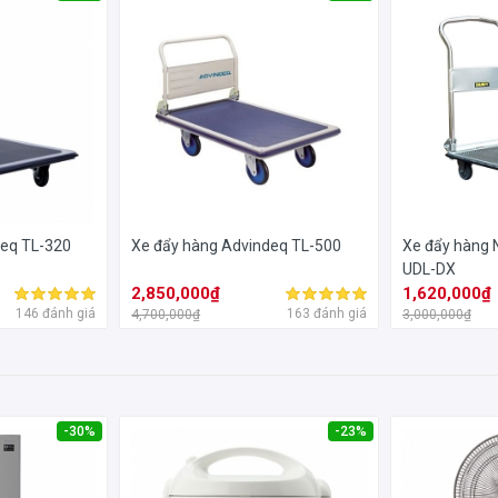
n và công sức hơn so với vận chuyển hàng theo cách truyền thống. N
, doanh nghiệp lớn trong việc phục vụ vận tải hàng hóa từ nơi này 
deq TL-320
Xe đẩy hàng Advindeq TL-500
Xe đẩy hàng
UDL-DX
2,850,000₫
1,620,000₫
146 đánh giá
163 đánh giá
4,700,000₫
3,000,000₫
-30%
-23%