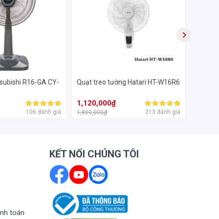
tsubishi R16-GA CY-
Quạt treo tường Hatari HT-W16R6
Máy lọc
Sharp 
1,120,000₫
3,760
106 đánh giá
213 đánh giá
1,800,000₫
6,490,0
KẾT NỐI CHÚNG TÔI
nh toán