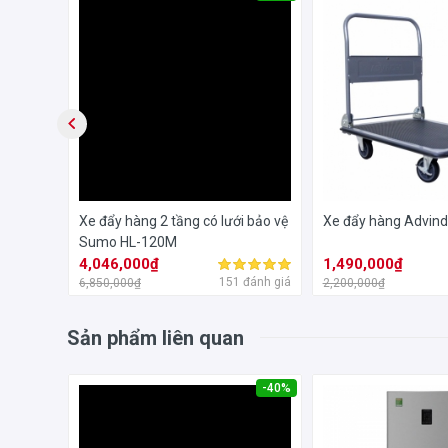
trình vận chuyển được nhanh chóng, tiết kiệm thời gia
Sumo HG-313 luôn là lựa chọn hàng đầu của các công ty
nơi khác.
ọn
Xe đẩy hàng 2 tầng có lưới bảo vệ
Xe đẩy hàng Advin
Sumo HL-120M
4,046,000₫
1,490,000₫
đánh giá
151 đánh giá
6,850,000₫
2,200,000₫
Sản phẩm liên quan
-50%
-40%