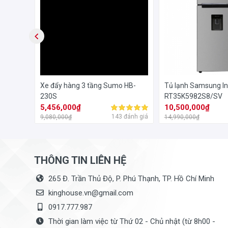
x ETB-
Xe đẩy hàng 3 tầng Sumo HB-
Tủ lạnh Samsung Inv
230S
RT35K5982S8/SV
5,456,000₫
10,500,000₫
đánh giá
143 đánh giá
9,080,000₫
14,990,000₫
THÔNG TIN LIÊN HỆ
265 Đ. Trần Thủ Độ, P. Phú Thạnh, TP. Hồ Chí Minh
kinghouse.vn@gmail.com
0917.777.987
Thời gian làm việc từ Thứ 02 - Chủ nhật (từ 8h00 -