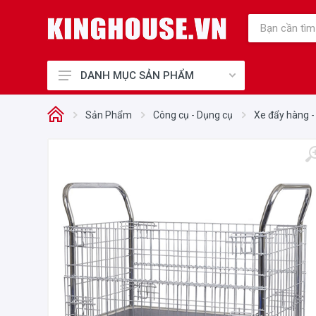
DANH MỤC SẢN PHẨM
Thiết Bị Bếp Chính Hãng
Sản Phẩm
Công cụ - Dụng cụ
Xe đẩy hàng -
Điện Gia Dụng Chính Hãng
Cho Mẹ và Bé
Sức Khỏe và Làm Đẹp
Điện máy, Điện lạnh
Nhà cửa - Đời sống
Phụ kiện tủ bếp, Khóa điện tử
Thiết Bị Công Nghiệp
Thiết bị văn phòng
Thiết bị vệ sinh