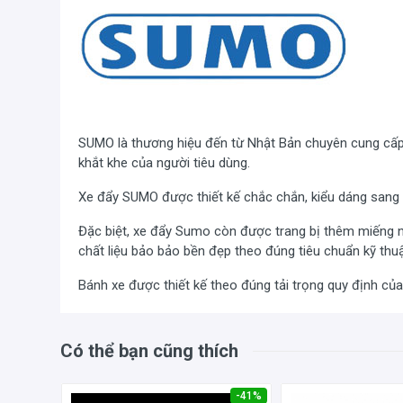
SUMO là thương hiệu đến từ Nhật Bản chuyên cung cấp 
khắt khe của người tiêu dùng.
Xe đẩy SUMO được thiết kế chắc chắn, kiểu dáng sang 
Đặc biệt, xe đẩy Sumo còn được trang bị thêm miếng 
chất liệu bảo bảo bền đẹp theo đúng tiêu chuẩn kỹ thuậ
Bánh xe được thiết kế theo đúng tải trọng quy định củ
Khả năng chịu tải trọng lớn
Có thể bạn cũng thích
Xe đẩy hàng có lưới bảo vệ
Sumo HG-313
đang được 
linh động, vận chuyển hàng hóa lớn và cồng kềnh, có h
112.5cm, cộng thêm khả năng chịu lực tốt lên đến 500k
-33%
-41%