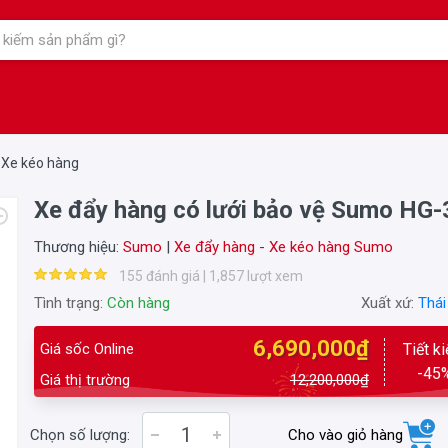
 Xe kéo hàng
Xe đẩy hàng có lưới bảo vệ Sumo HG
Thương hiệu:
Sumo
|
Xe đẩy hàng - Xe kéo hàng Sumo
155 đánh giá | 1,857 lượt xem
Tình trạng:
Còn hàng
Xuất xứ:
Thái
6,690,000₫
Giá sốc Online
Tiết k
-45
Giá thị trường
12,200,000₫
Chọn số lượng:
Cho vào giỏ hàng