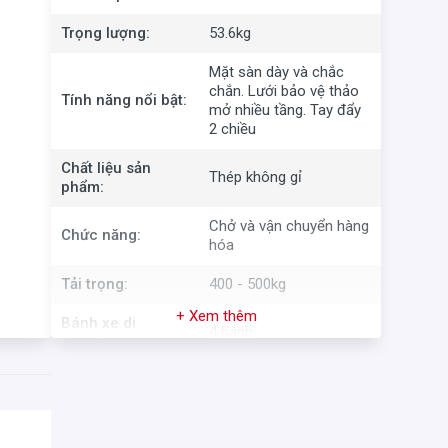
Trọng lượng:
53.6kg
Mặt sàn dày và chắc
chắn. Lưới bảo vệ thảo
Tính năng nổi bật:
mở nhiều tầng. Tay đẩy
2 chiều
Chất liệu sản
Thép không gỉ
phẩm:
Chở và vận chuyển hàng
Chức năng:
hóa
Tải trọng:
400 - 500kg
+ Xem thêm
Bánh xe di
4 bánh
chuyển:
Chất liệu bánh xe:
Nhựa cao su
Kích thước bánh
15cm
xe: