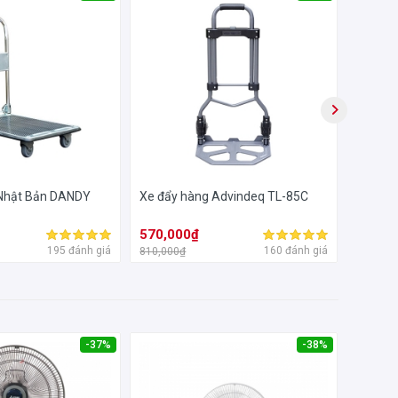
ên
đến
 Nhật Bản DANDY
Xe đẩy hàng Advindeq TL-85C
Xe đẩy
PH200
570,000₫
780,0
195 đánh giá
160 đánh giá
810,000₫
1,290,0
-37%
-38%