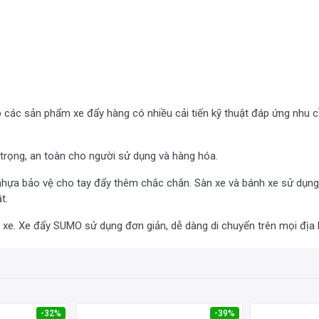
các sản phẩm xe đẩy hàng có nhiều cải tiến kỹ thuật đáp ứng nhu 
trọng, an toàn cho người sử dụng và hàng hóa.
nhựa bảo vệ cho tay đẩy thêm chắc chắn. Sàn xe và bánh xe sử dụng
t.
a xe. Xe đẩy SUMO sử dụng đơn giản, dễ dàng di chuyển trên mọi địa 
xếp vào dòng xe đẩy hàng 4 bánh siêu tiện lợi nhờ khả năng di chu
àng rào bảo vệ hàng hóa an toàn. Thiết kế bề mặt sàn rộng 72cm và 
g, bạn có thể vận chuyển một lượng hàng hóa lớn cùng lúc, giúp quá
-32%
-39%