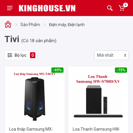
0
Sản Phẩm
Điện máy, Điện lạnh
Tivi
(Có 18 sản phẩm)
Bộ lọc
0
-49%
-73%
Loa tháp Samsung MX-
Loa Thanh Samsung HW-