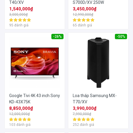
T40/XV
S700D/XV 250W
1,540,000₫
3,450,000₫
3,000,000₫
12,990,000₫
95 đánh giá
65 đánh giá
-26%
-50%
Google Tivi 4K 43 inch Sony
Loa tháp Samsung MX-
KD-43X75K
T70/XV
8,850,000₫
3,990,000₫
12,000,000₫
7,990,000₫
103 đánh giá
252 đánh giá