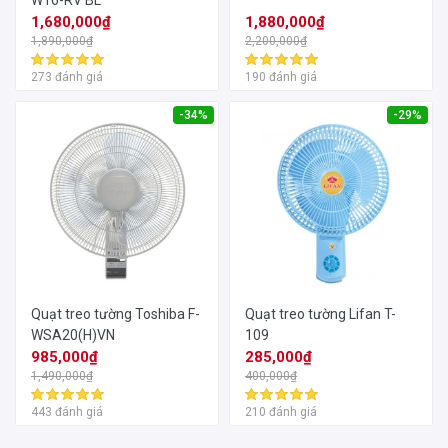
W16-RV BL
1,680,000₫
1,880,000₫
1,890,000₫
2,200,000₫
273 đánh giá
190 đánh giá
-34%
-29%
Quạt treo tường Toshiba F-
Quạt treo tường Lifan T-
WSA20(H)VN
109
985,000₫
285,000₫
1,490,000₫
400,000₫
443 đánh giá
210 đánh giá