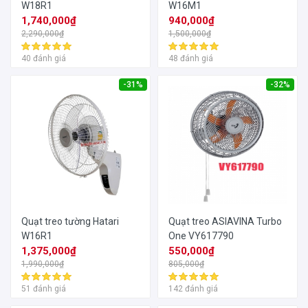
W18R1
W16M1
1,740,000₫
940,000₫
2,290,000₫
1,500,000₫
40 đánh giá
48 đánh giá
-31%
-32%
Quạt treo tường Hatari
Quạt treo ASIAVINA Turbo
W16R1
One VY617790
1,375,000₫
550,000₫
1,990,000₫
805,000₫
51 đánh giá
142 đánh giá