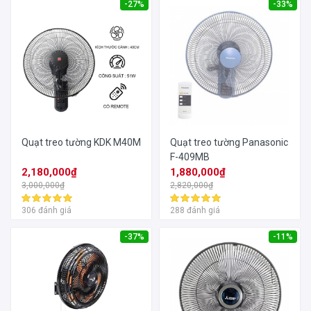
-27%
-33%
Quạt treo tường KDK M40M
Quạt treo tường Panasonic
F-409MB
2,180,000₫
1,880,000₫
3,000,000₫
2,820,000₫
306 đánh giá
288 đánh giá
-37%
-11%