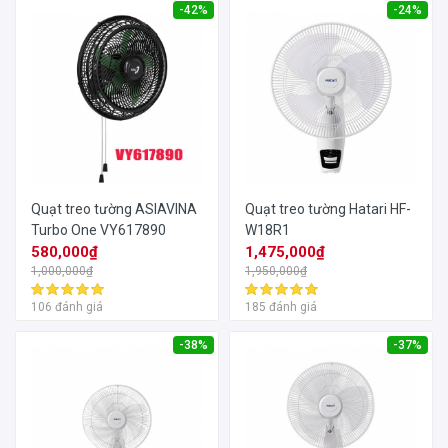
-42%
-24%
Quạt treo tường ASIAVINA
Quạt treo tường Hatari HF-
Turbo One VY617890
W18R1
580,000₫
1,475,000₫
1,000,000₫
1,950,000₫
106 đánh giá
185 đánh giá
-38%
-37%