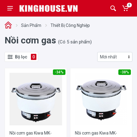
0
Sản Phẩm
Thiết Bị Công Nghiệp
Nồi cơm gas
(Có 5 sản phẩm)
Bộ lọc
0
-34%
-38%
Nồi cơm gas Kiwa MK-
Nồi cơm gas Kiwa MK-