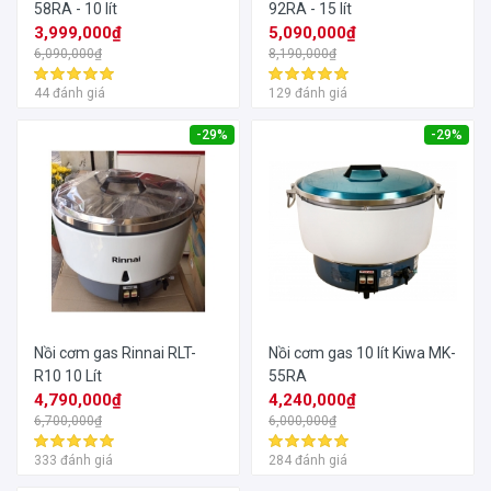
58RA - 10 lít
92RA - 15 lít
3,999,000₫
5,090,000₫
6,090,000₫
8,190,000₫
44 đánh giá
129 đánh giá
-29%
-29%
Nồi cơm gas Rinnai RLT-
Nồi cơm gas 10 lít Kiwa MK-
R10 10 Lít
55RA
4,790,000₫
4,240,000₫
6,700,000₫
6,000,000₫
333 đánh giá
284 đánh giá