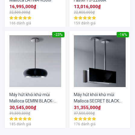
Malloca LATINA-K500F
Faster FS-2288IR
16,995,000₫
13,016,000₫
22,500,000₫
22,800,000₫
166 đánh giá
159 đánh giá
-23%
-16%
Máy hút khói khử mùi
Máy hút khói khử mùi
Malloca GEMINI BLACK-
Malloca SECRET BLACK
I235F
30,545,000₫
I510B
31,355,000₫
39,500,000₫
37,500,000₫
185 đánh giá
176 đánh giá