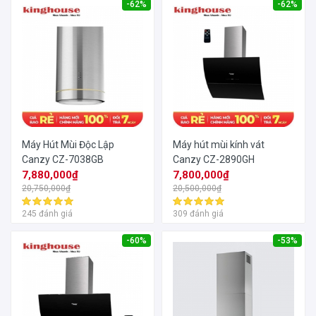
-62%
-62%
Máy Hút Mùi Độc Lập
Máy hút mùi kính vát
Canzy CZ-7038GB
Canzy CZ-2890GH
7,880,000₫
7,800,000₫
20,750,000₫
20,500,000₫
245 đánh giá
309 đánh giá
-60%
-53%