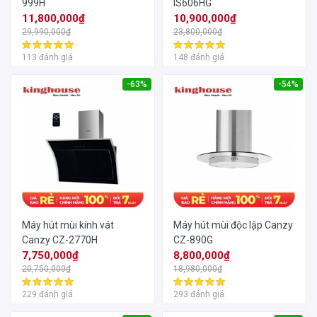
999H
IS606HG
11,800,000₫
10,900,000₫
29,990,000₫
23,800,000₫
113 đánh giá
148 đánh giá
-63%
-54%
Máy hút mùi kính vát
Máy hút mùi độc lập Canzy
Canzy CZ-2770H
CZ-890G
7,750,000₫
8,800,000₫
20,750,000₫
18,980,000₫
229 đánh giá
293 đánh giá