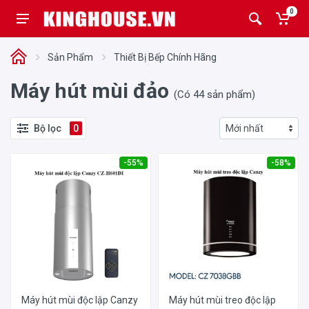
0
Sản Phẩm
Thiết Bị Bếp Chính Hãng
Máy hút mùi đảo
(Có 44 sản phẩm)
Bộ lọc
0
-55%
-58%
Máy hút mùi độc lập Canzy
Máy hút mùi treo độc lập