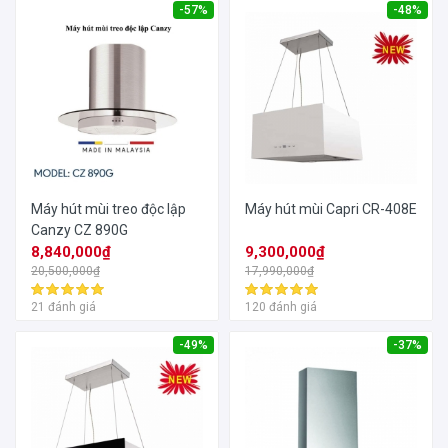
-57%
-48%
Máy hút mùi treo độc lập
Máy hút mùi Capri CR-408E
Canzy CZ 890G
8,840,000₫
9,300,000₫
20,500,000₫
17,990,000₫
21 đánh giá
120 đánh giá
-49%
-37%