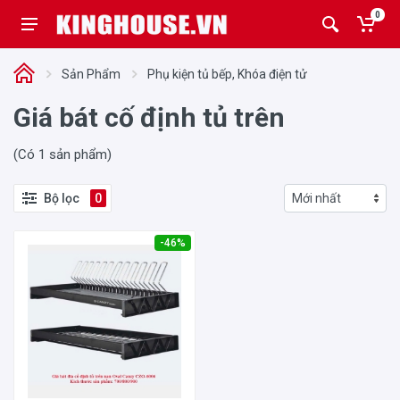
0
Sản Phẩm
Phụ kiện tủ bếp, Khóa điện tử
Giá bát cố định tủ trên
(Có 1 sản phẩm)
Bộ lọc
0
-46%