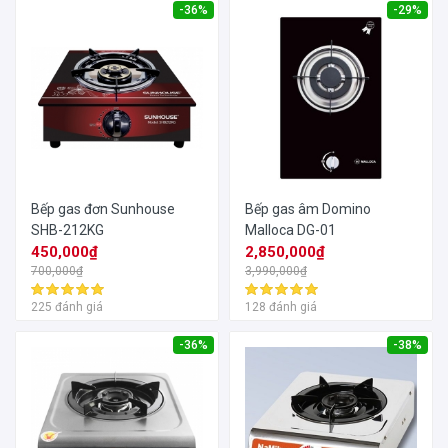
-36%
-29%
Bếp gas đơn Sunhouse
Bếp gas âm Domino
SHB-212KG
Malloca DG-01
450,000₫
2,850,000₫
700,000₫
3,990,000₫
225 đánh giá
128 đánh giá
-36%
-38%