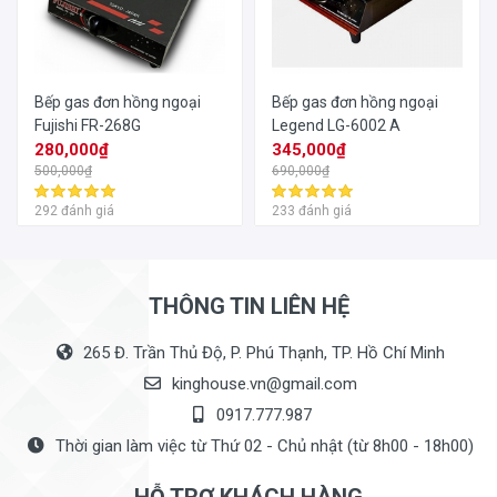
Bếp gas đơn hồng ngoại
Bếp gas đơn hồng ngoại
Fujishi FR-268G
Legend LG-6002 A
280,000₫
345,000₫
500,000₫
690,000₫
292 đánh giá
233 đánh giá
THÔNG TIN LIÊN HỆ
265 Đ. Trần Thủ Độ, P. Phú Thạnh, TP. Hồ Chí Minh
kinghouse.vn@gmail.com
0917.777.987
Thời gian làm việc từ Thứ 02 - Chủ nhật (từ 8h00 - 18h00)