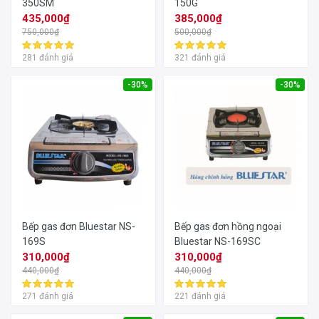
350SM
150G
435,000₫
385,000₫
750,000₫
500,000₫
281 đánh giá
321 đánh giá
-30%
-30%
Bếp gas đơn Bluestar NS-
Bếp gas đơn hồng ngoại
169S
Bluestar NS-169SC
310,000₫
310,000₫
440,000₫
440,000₫
271 đánh giá
221 đánh giá