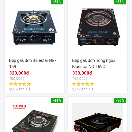
-29%
-28%
Bếp gas đơn Bluestar NG-
Bếp gas đơn hồng ngoại
169
Bluestar NG-169C
320,000₫
330,000₫
450,000₫
460,000₫
268 đánh giá
234 đánh giá
-44%
-50%