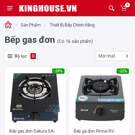
0
Sản Phẩm
Thiết Bị Bếp Chính Hãng
Bếp gas đơn
(Có 16 sản phẩm)
Bộ lọc
0
-29%
-22%
Bếp gas đơn Sakura SA-
Bếp ga đơn Rinnai RV-