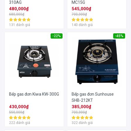
310AG
MC15G
480,000₫
545,000₫
680,000₫
700,000₫
131 đánh giá
140 đánh giá
-22%
-45%
Bếp gas đơn Kiwa KW-300G
Bếp gas đơn Sunhouse
SHB-212KT
430,000₫
385,000₫
550,000₫
700,000₫
222 đánh giá
322 đánh giá