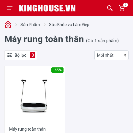
0
Sản Phẩm
Sức Khỏe và Làm Đẹp
Máy rung toàn thân
(Có 1 sản phẩm)
Bộ lọc
0
-65%
Máy rung toàn thân