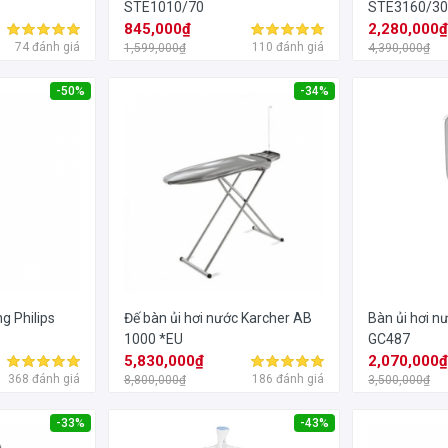
STE1010/70
STE3160/3
845,000₫
2,280,000
74 đánh giá
110 đánh giá
1,599,000₫
4,390,000₫
-50%
-34%
g Philips
Đế bàn ủi hơi nước Karcher AB
Bàn ủi hơi n
1000 *EU
GC487
5,830,000₫
2,070,000
368 đánh giá
186 đánh giá
8,800,000₫
3,500,000₫
-33%
-43%