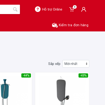
0
Hỗ trợ Online
Kiểm tra đơn hàng
Sắp xếp
-44%
-43%