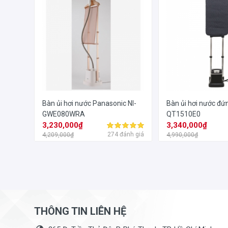
Bàn ủi hơi nước Panasonic NI-
Bàn ủi hơi nước đứ
GWE080WRA
QT1510E0
3,230,000₫
3,340,000₫
274 đánh giá
4,209,000₫
4,990,000₫
THÔNG TIN LIÊN HỆ