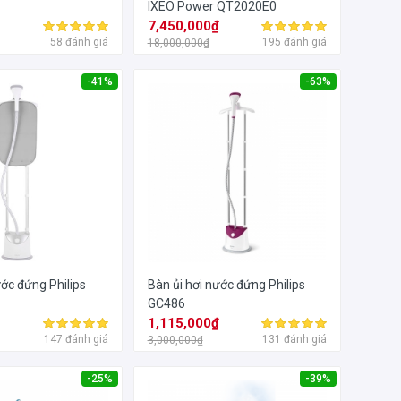
0
IXEO Power QT2020E0
₫
7,450,000₫
58 đánh giá
195 đánh giá
18,000,000₫
-41%
-63%
ước đứng Philips
Bàn ủi hơi nước đứng Philips
GC486
₫
1,115,000₫
147 đánh giá
131 đánh giá
3,000,000₫
-25%
-39%