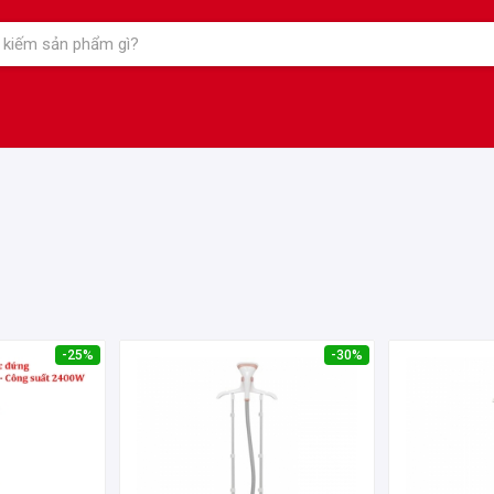
-25%
-30%