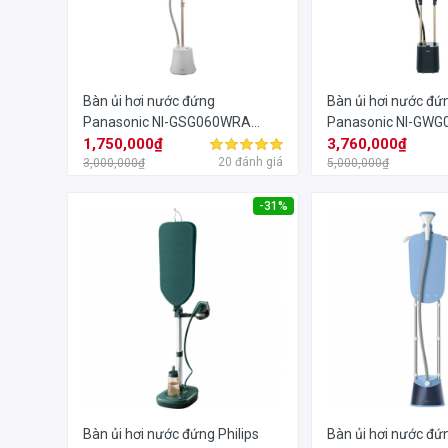
Bàn ủi hơi nước đứng
Bàn ủi hơi nước đứ
Panasonic NI-GSG060WRA
Panasonic NI-GW
2000W
1,750,000₫
2400W
3,760,000₫
20 đánh giá
3,000,000₫
5,000,000₫
-31%
Bàn ủi hơi nước đứng Philips
Bàn ủi hơi nước đứn