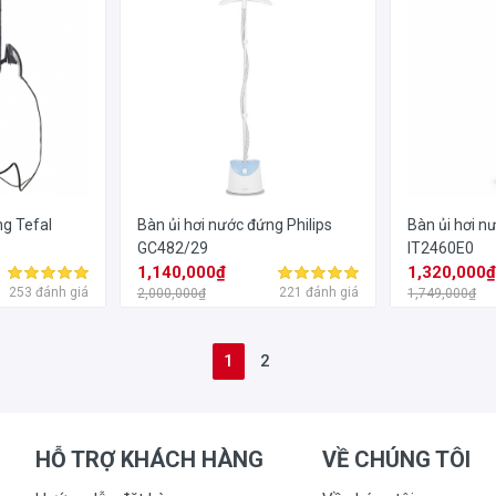
ng Tefal
Bàn ủi hơi nước đứng Philips
Bàn ủi hơi n
GC482/29
IT2460E0
1,140,000₫
1,320,000
253 đánh giá
221 đánh giá
2,000,000₫
1,749,000₫
1
2
HỖ TRỢ KHÁCH HÀNG
VỀ CHÚNG TÔI