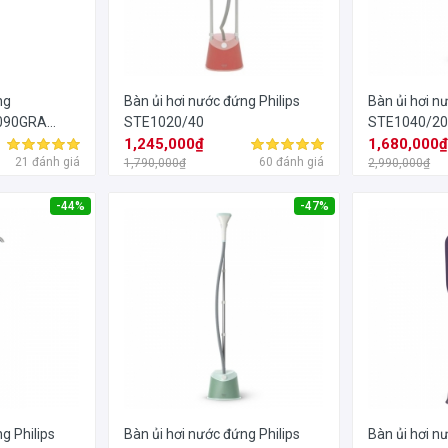
ng
Bàn ủi hơi nước đứng Philips
Bàn ủi hơi n
G090GRA
STE1020/40
STE1040/2
1,245,000₫
1,680,000
21 đánh giá
60 đánh giá
1,790,000₫
2,990,000₫
-44%
-47%
g Philips
Bàn ủi hơi nước đứng Philips
Bàn ủi hơi n