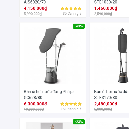
AIS6020/70
STE1030/20
4,150,000₫
1,460,000₫
35 đánh giá
5,990,000₫
2,590,000₫
-43%
Bàn ủi hơi nước đứng Philips
Bàn ủi hơi nước đứn
GC628/80
STE3170/80
6,300,000₫
2,480,000₫
161 đánh giá
10,990,000₫
5,000,000₫
-23%