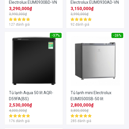
Electrolux EUM0930BD-VN
Electrolux EUM0930AD-VN
3,290,000₫
3,150,000₫
3,990,000₫
3,990,000₫
127 đánh giá
92 đánh giá
-37%
-26%
Tủ lạnh Aqua 50 lít AQR-
Tủ lạnh mini Electrolux
D59FA(BS)
EUM0500SB-50 lít
2,530,000₫
2,800,000₫
4,000,000₫
3,800,000₫
176 đánh giá
285 đánh giá