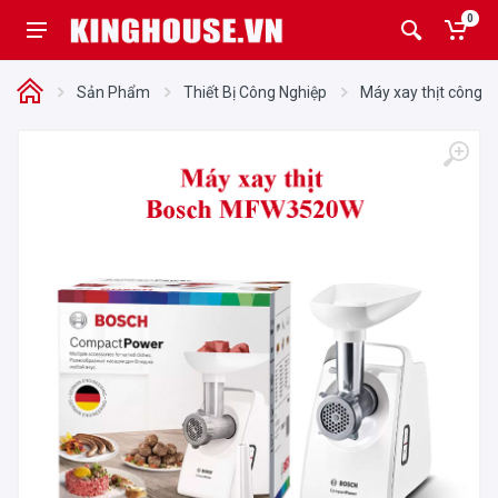
0
Sản Phẩm
Thiết Bị Công Nghiệp
Máy xay thịt công n