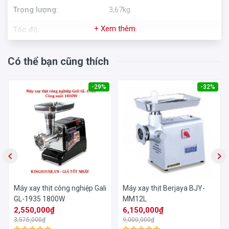
Trọng lượng:
3,67kg
+ Xem thêm
Tốc độ:
1 tốc độ
Có thể bạn cũng thích
-29%
-32%
Máy xay thịt công nghiệp Gali
Máy xay thịt Berjaya BJY-
GL-1935 1800W
MM12L
2,550,000₫
6,150,000₫
3,575,000₫
9,000,000₫