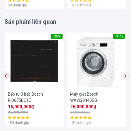
59 đánh giá
187 đánh giá
Sản phẩm liên quan
-36%
-31%
Bếp từ 3 bếp Bosch
Máy giặt Bosch
PID675DC1E
WAW28440SG
16,000,000₫
26,300,000₫
25,000,000₫
37,900,000₫
154 đánh giá
151 đánh giá