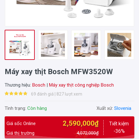
Máy xay thịt Bosch MFW3520W
Thương hiệu:
Bosch
|
Máy xay thịt công nghiệp Bosch
69 đánh giá | 827 lượt xem
Tình trạng:
Còn hàng
Xuất xứ:
Slovenia
2,590,000₫
Giá sốc Online
Tiết kiệm
-36%
Giá thị trường
4,072,000₫