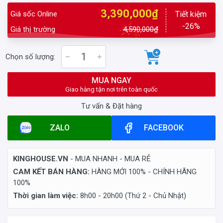
3,390,000₫
Giá sốc Online
Tiết kiệm
-26%
Giá thị trường
4,590,000₫
Chọn số lượng:
MUA NGAY
Giao hàng tận nơi trên toàn quốc
Tư vấn & Đặt hàng
ZALO
FACEBOOK
KINGHOUSE.VN
- MUA NHANH - MUA RẺ
CAM KẾT BÁN HÀNG:
HÀNG MỚI 100% - CHÍNH HÃNG
100%
Thời gian làm việc:
8h00 - 20h00 (Thứ 2 - Chủ Nhật)