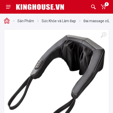
0
Sản Phẩm
Sức Khỏe và Làm Đẹp
Đai massage cổ, va