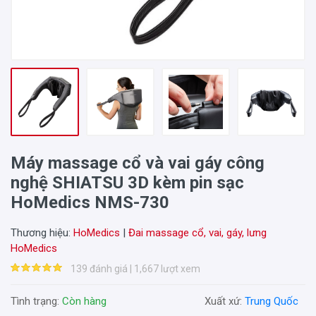
Máy massage cổ và vai gáy công
nghệ SHIATSU 3D kèm pin sạc
HoMedics NMS-730
Thương hiệu:
HoMedics
|
Đai massage cổ, vai, gáy, lưng
HoMedics
139 đánh giá | 1,667 lượt xem
Tình trạng:
Còn hàng
Xuất xứ:
Trung Quốc