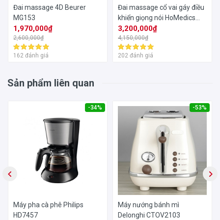
Đai massage 4D Beurer
Đai massage cổ vai gáy điều
MG153
khiển giọng nói HoMedics
1,970,000₫
NMS-675H
3,200,000₫
2,600,000₫
4,150,000₫
162 đánh giá
202 đánh giá
Sản phẩm liên quan
-34%
-53%
Máy pha cà phê Philips
Máy nướng bánh mì
HD7457
Delonghi CTOV2103