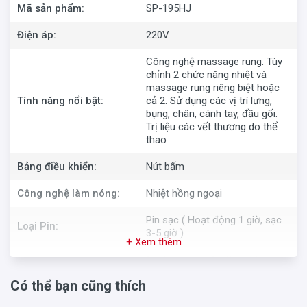
cơ, hồi phục cơ, tiếp thêm sinh lực và làm tan biến căng
Mã sản phẩm:
SP-195HJ
thẳng.
Điện áp:
220V
Công nghệ massage rung. Tùy
chỉnh 2 chức năng nhiệt và
massage rung riêng biệt hoặc
Tính năng nổi bật:
cả 2. Sử dụng các vị trí lưng,
bụng, chân, cánh tay, đầu gối.
Trị liệu các vết thương do thể
thao
Bảng điều khiển:
Nút bấm
Công nghệ làm nóng:
Nhiệt hồng ngoại
Pin sạc ( Hoạt động 1 giờ, sạc
Loại Pin:
3-5 giờ )
+ Xem thêm
1 x Thân máy. 1 x Pin và bộ sạc.
Phụ kiện kèm theo:
2 x Dây đeo dài. 2 x Dây đeo
Có thể bạn cũng thích
ngắn