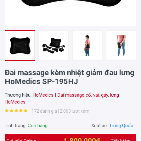
Đai massage kèm nhiệt giảm đau lưng
HoMedics SP-195HJ
Thương hiệu:
HoMedics
|
Đai massage cổ, vai, gáy, lưng
HoMedics
172 đánh giá | 2,063 lượt xem
Tình trạng:
Còn hàng
Xuất xứ:
Trung Quốc
1,800,000₫
Giá sốc Online