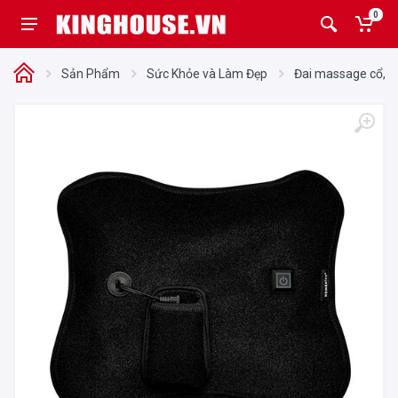
0
Sản Phẩm
Sức Khỏe và Làm Đẹp
Đai massage cổ, va