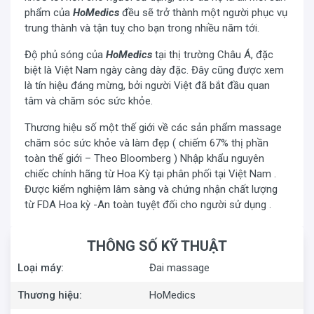
phẩm của
HoMedics
đều sẽ trở thành một người phục vụ
trung thành và tận tuỵ cho bạn trong nhiều năm tới.
Độ phủ sóng của
HoMedics
tại thị trường Châu Á, đặc
biệt là Việt Nam ngày càng dày đặc. Đây cũng được xem
là tín hiệu đáng mừng, bởi người Việt đã bắt đầu quan
tâm và chăm sóc sức khỏe.
Thương hiệu số một thế giới về các sản phẩm massage
chăm sóc sức khỏe và làm đẹp ( chiếm 67% thị phần
toàn thế giới – Theo Bloomberg ) Nhập khẩu nguyên
chiếc chính hãng từ Hoa Kỳ tại phân phối tại Việt Nam .
Được kiểm nghiệm lâm sàng và chứng nhận chất lượng
từ FDA Hoa kỳ -An toàn tuyệt đối cho người sử dụng .
THÔNG SỐ KỸ THUẬT
Loại máy:
Đai massage
Công nghệ massage rung động
Các bi massage rung tác động lên các thớ cơ ở vị trí
Thương hiệu:
HoMedics
lưng, bụng, chân, cánh tay và đầu gối làm giảm đau, giãn