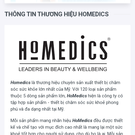
THÔNG TIN THƯƠNG HIỆU HOMEDICS
Homedics
là thương hiệu chuyên sản xuất thiết bị chăm
Chế độ nhiệt và hồng ngoại làm dịu cơ bắp mệt mỏi, lưu
sóc sức khỏe lớn nhất của Mỹ. Với 120 loại sản phẩm
thông thúc đẩy tuần hoàn khí huyết
thuộc 5 dòng sản phẩm lớn,
HoMedics
hiện là công ty có
Đai massage HoMedics SP-195HJ
sử dụng hơi nóng
tập hợp sản phẩm - thiết bị chăm sóc sức khoẻ phong
dịu từ nhiệt hồng ngoại giúp làm ấm cơ thể, đi sâu và làm
phú và đa dạng nhất tại Mỹ.
giảm căng thẳng các cơ bắp, giúp lưu thông máu, thư
Mỗi sản phẩm mang nhãn hiệu
HoMedics
đều được thiết
giãn đầu óc, giảm đau dây thần kinh, thư giãn cơ bắp khi
kế và chế tạo với mục đích cao nhất là mang lại một sức
làm việc quá sức.
khoẻ tốt hơn cho người sử dụng, cho dù họ là ai. Mỗi sản