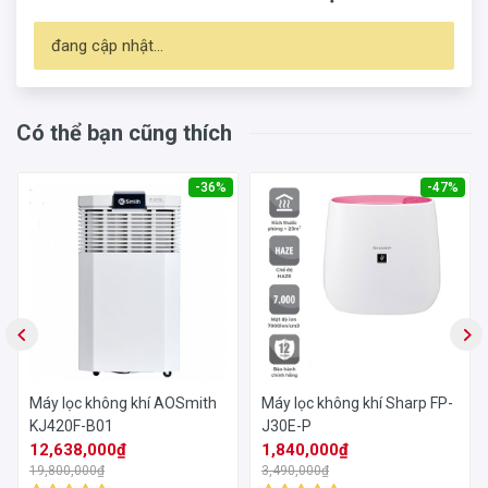
đang cập nhật...
Có thể bạn cũng thích
-36%
-47%
Máy lọc không khí AOSmith
Máy lọc không khí Sharp FP-
KJ420F-B01
J30E-P
12,638,000₫
1,840,000₫
19,800,000₫
3,490,000₫