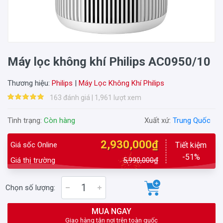
Máy lọc không khí Philips AC0950/10
Thương hiệu:
Philips
|
Máy Lọc Không Khí Philips
163 đánh giá | 1,961 lượt xem
Tình trạng:
Còn hàng
Xuất xứ:
Trung Quốc
2,930,000₫
Giá sốc Online
Tiết kiệm
-51%
Giá thị trường
5,990,000₫
Chọn số lượng:
MUA NGAY
Giao hàng tận nơi trên toàn quốc