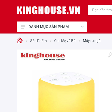
DANH MỤC SẢN PHẨM
Thiết Bị Bếp Chính Hãng
Sản Phẩm
Cho Mẹ và Bé
Máy ru ngủ
Điện Gia Dụng Chính Hãng
Cho Mẹ và Bé
Sức Khỏe và Làm Đẹp
Điện máy, Điện lạnh
Nhà cửa - Đời sống
Phụ kiện tủ bếp, Khóa điện tử
Thiết Bị Công Nghiệp
Thiết bị văn phòng
Thiết bị vệ sinh