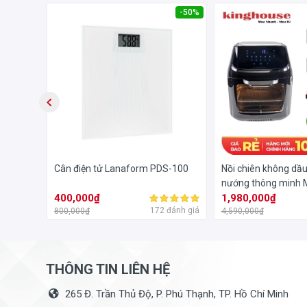
-51%
-50%
Máy ru ngủ em bé To The Stars
Baby White Noise 
bỉm sữa thuận tiện hơn trong việc chăm sóc trẻ, với th
ợp bàn
Cân điện tử Lanaform PDS-100
Nồi chiên không dầu
0C
nướng thông minh 
400,000₫
16
1,980,000₫
đánh giá
172 đánh giá
800,000₫
4,590,000₫
THÔNG TIN LIÊN HỆ
265 Đ. Trần Thủ Độ, P. Phú Thạnh, TP. Hồ Chí Minh