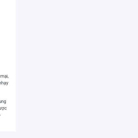
 mại,
nhạy
ụng
được
ồ
t hợp
kiểu