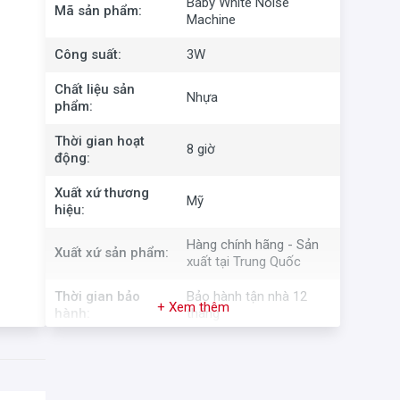
Baby White Noise
Mã sản phẩm:
Machine
Công suất:
3W
Chất liệu sản
Nhựa
phẩm:
Thời gian hoạt
8 giờ
động:
Xuất xứ thương
Mỹ
hiệu:
Hàng chính hãng - Sản
Xuất xứ sản phẩm:
xuất tại Trung Quốc
Thời gian bảo
Bảo hành tận nhà 12
+ Xem thêm
hành:
tháng