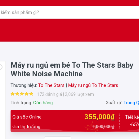
Máy ru ngủ em bé To The Stars Baby
White Noise Machine
Thương hiệu:
To The Stars
|
Máy ru ngủ To The Stars
172 đánh giá | 2,069 lượt xem
Tình trạng:
Còn hàng
Xuất xứ:
Trung 
355,000₫
Giá sốc Online
Tiết k
-65
Giá thị trường
1,000,000₫