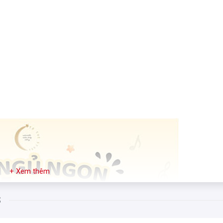
+ Xem thêm
S