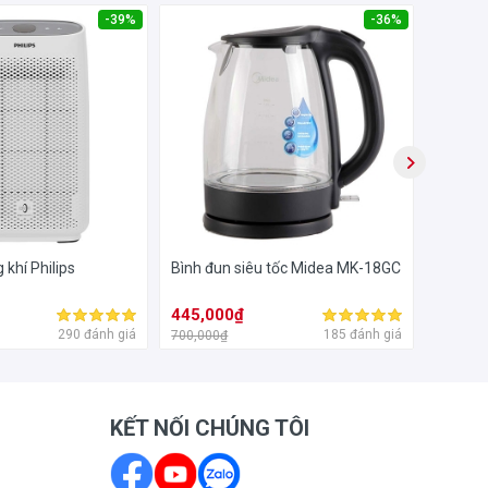
-39%
-36%
c mẹ
 khí Philips
Bình đun siêu tốc Midea MK-18GC
Tủ chố
445,000₫
13,80
290 đánh giá
185 đánh giá
700,000₫
19,700,
KẾT NỐI CHÚNG TÔI