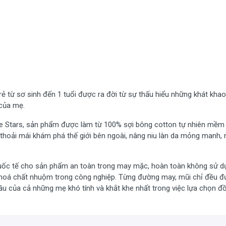
 từ sơ sinh đến 1 tuổi được ra đời từ sự thấu hiểu những khát khao
của mẹ.
he Stars, sản phẩm được làm từ 100% sợi bông cotton tự nhiên mềm
thoải mái khám phá thế giới bên ngoài, nâng niu làn da mỏng manh, 
uốc tế cho sản phẩm an toàn trong may mặc, hoàn toàn không sử d
g hoá chất nhuộm trong công nghiệp. Từng đường may, mũi chỉ đều 
ầu của cả những mẹ khó tính và khắt khe nhất trong việc lựa chọn đ
 Machine
với tần sô thấp phát đều liên tục tạo được ra bằng cách kê
rẻ hay khóc vào ban đêm, giúp bé chìm sâu vào giấc ngủ cùng với 36 