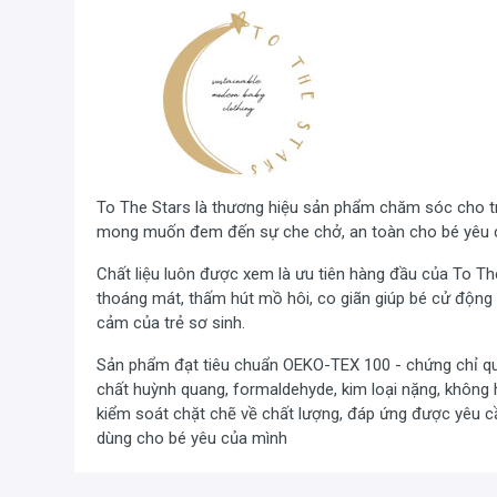
To The Stars là thương hiệu sản phẩm chăm sóc cho trẻ
mong muốn đem đến sự che chở, an toàn cho bé yêu 
Chất liệu luôn được xem là ưu tiên hàng đầu của To T
thoáng mát, thấm hút mồ hôi, co giãn giúp bé cử động 
cảm của trẻ sơ sinh.
Sản phẩm đạt tiêu chuẩn OEKO-TEX 100 - chứng chỉ q
chất huỳnh quang, formaldehyde, kim loại nặng, khôn
kiểm soát chặt chẽ về chất lượng, đáp ứng được yêu c
dùng cho bé yêu của mình
Máy ru ngủ em bé
To The Stars Baby White Noise
nhiều loại âm thanh với các tần số khác nhau đối với t