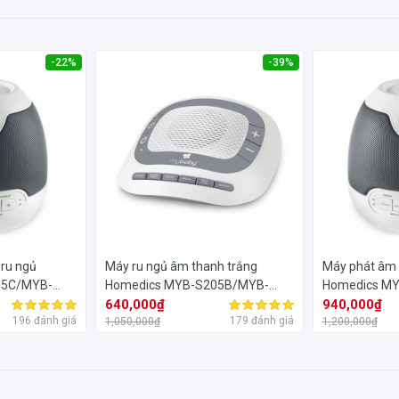
-22%
-39%
ru ngủ
Máy ru ngủ âm thanh trắng
Máy phát âm 
05C/MYB-
Homedics MYB-S205B/MYB-
Homedics M
S205
640,000₫
S305
940,000₫
196 đánh giá
179 đánh giá
1,050,000₫
1,200,000₫