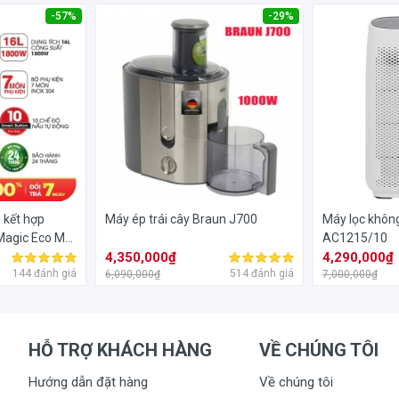
-57%
-29%
Machine
đang được ưa chuộng trên thị trường hiện nay giúp cho cá
iết kế nhỏ gọn thuận tiện mang đi khắp nơi du lịch hoặc bất cứ đâu
 kết hợp
Máy ép trái cây Braun J700
Máy lọc không
Magic Eco M-
AC1215/10
4,350,000₫
4,290,000₫
144 đánh giá
514 đánh giá
6,090,000₫
7,000,000₫
HỖ TRỢ KHÁCH HÀNG
VỀ CHÚNG TÔI
Hướng dẫn đặt hàng
Về chúng tôi