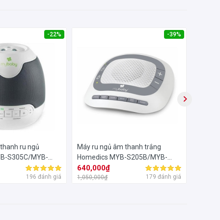
-22%
-39%
thanh ru ngủ
Máy ru ngủ âm thanh trắng
Máy ph
YB-S305C/MYB-
Homedics MYB-S205B/MYB-
Homed
S205
640,000₫
S305
940,0
196 đánh giá
179 đánh giá
1,050,000₫
1,200,0