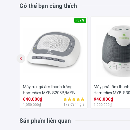
âm thanh giúp trẻ giảm stress
Có thể bạn cũng thích
-22%
-39%
ủ
Máy ru ngủ âm thanh trắng
Máy phát âm thanh 
YB-
Homedics MYB-S205B/MYB-
Homedics MYB-S3
S205
640,000₫
S305
940,000₫
đánh giá
179 đánh giá
1,050,000₫
1,200,000₫
Sản phẩm liên quan