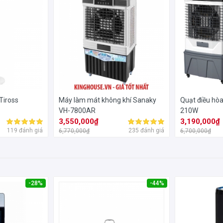
Tiross
Máy làm mát không khí Sanaky
Quạt điều hò
VH-7800AR
210W
3,550,000₫
3,190,000₫
119 đánh giá
235 đánh giá
6,770,000₫
6,700,000₫
-28%
-44%