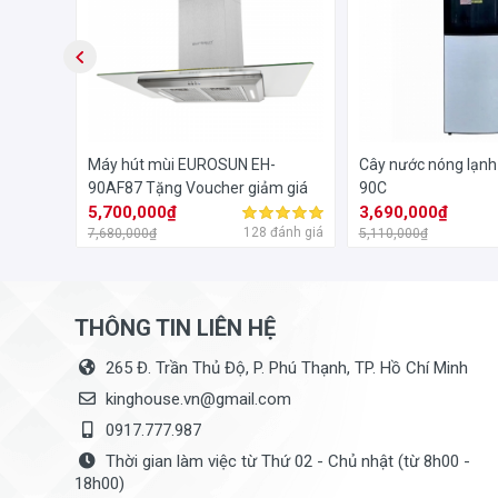
Máy hút mùi EUROSUN EH-
Cây nước nóng lạnh
90AF87 Tặng Voucher giảm giá
90C
5,700,000₫
3,690,000₫
đánh giá
128 đánh giá
7,680,000₫
5,110,000₫
THÔNG TIN LIÊN HỆ
265 Đ. Trần Thủ Độ, P. Phú Thạnh, TP. Hồ Chí Minh
kinghouse.vn@gmail.com
0917.777.987
Thời gian làm việc từ Thứ 02 - Chủ nhật (từ 8h00 -
18h00)