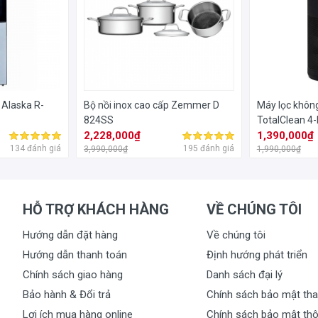
 Alaska R-
Bộ nồi inox cao cấp Zemmer D
Máy lọc không
824SS
TotalClean 4
2,228,000₫
AP-P60
1,390,000₫
134 đánh giá
195 đánh giá
3,990,000₫
1,990,000₫
HỖ TRỢ KHÁCH HÀNG
VỀ CHÚNG TÔI
Hướng dẫn đặt hàng
Về chúng tôi
Hướng dẫn thanh toán
Định hướng phát triển
Chính sách giao hàng
Danh sách đại lý
Bảo hành & Đổi trả
Chính sách bảo mật tha
Lợi ích mua hàng online
Chính sách bảo mật thô