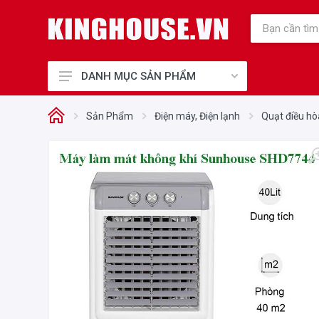
DANH MỤC SẢN PHẨM
Thiết Bị Bếp Chính Hãng
Sản Phẩm
Điện máy, Điện lạnh
Quạt điều h
Điện Gia Dụng Chính Hãng
Cho Mẹ và Bé
Sức Khỏe và Làm Đẹp
Điện máy, Điện lạnh
Nhà cửa - Đời sống
Phụ kiện tủ bếp, Khóa điện tử
Thiết Bị Công Nghiệp
Thiết bị văn phòng
Thiết bị vệ sinh