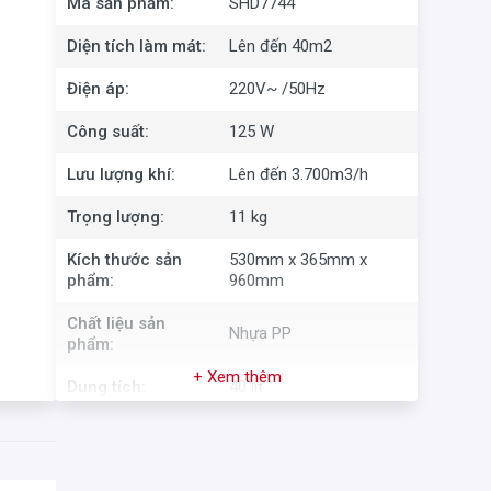
Mã sản phẩm:
SHD7744
Diện tích làm mát:
Lên đến 40m2
Điện áp:
220V~ /50Hz
Công suất:
125 W
Lưu lượng khí:
Lên đến 3.700m3/h
Trọng lượng:
11 kg
Kích thước sản
530mm x 365mm x
phẩm:
960mm
Chất liệu sản
Nhựa PP
phẩm:
+ Xem thêm
Dung tích:
40 lít
Xuất xứ thương
Việt Nam
hiệu: