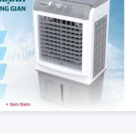
+ Xem thêm
không khí Sunhouse
SHD7744