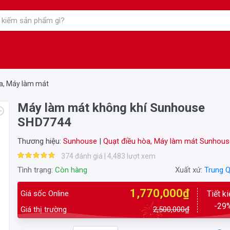
òa, Máy làm mát
Máy làm mát không khí Sunhouse
SHD7744
Thương hiệu:
Sunhouse
|
Quạt điều hòa, Máy làm mát Sunhous
374 đánh giá | 4,483 lượt xem
Tình trạng:
Còn hàng
Xuất xứ:
Trung 
1,770,000₫
Giá sốc Online
Tiết k
-29
Giá thị trường
2,500,000₫