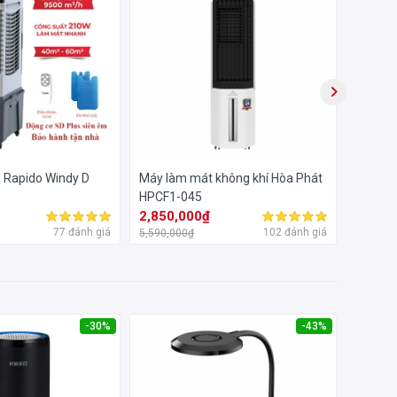
a Rapido Windy D
Máy làm mát không khí Hòa Phát
Máy là
HPCF1-045
VH-45
2,850,000₫
1,730
77 đánh giá
102 đánh giá
5,590,000₫
5,250,0
-30%
-43%