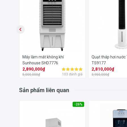
 120W
Máy làm mát không khí
Quạt tháp hơi nước 
Sunhouse SHD7776
TS9177
2,890,000₫
2,810,000₫
đánh giá
103 đánh giá
5,000,000₫
3,950,000₫
Sản phẩm liên quan
-35%
-26%