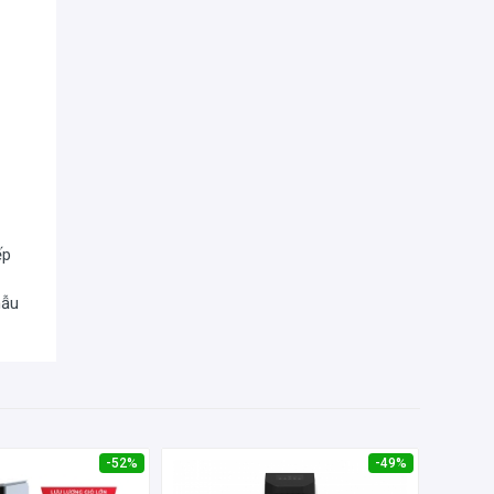
Hàng chính hãng - Sản
Xuất xứ sản phẩm:
xuất tại Trung Quốc
Bảo hành chính hãng 1
Thời gian bảo
Năm, Có người đến tận
hành:
nhà
ếp
mẫu
-52%
-49%