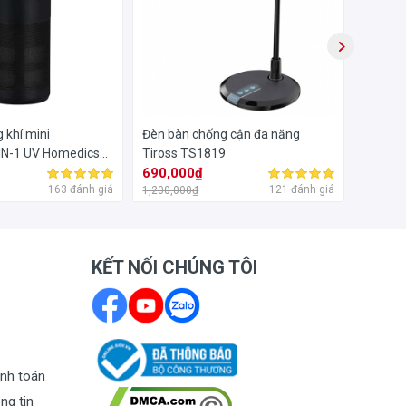
 khí mini
Đèn bàn chống cận đa năng
Nồi chi
-IN-1 UV Homedics
Tiross TS1819
690,000₫
1,140
163 đánh giá
121 đánh giá
1,200,000₫
3,000,0
KẾT NỐI CHÚNG TÔI
nh toán
ng tin