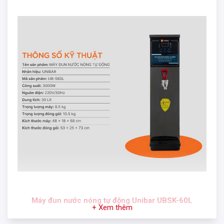
Máy đun nước nóng tự động Unibar
UBSK-60L
+ Xem thêm