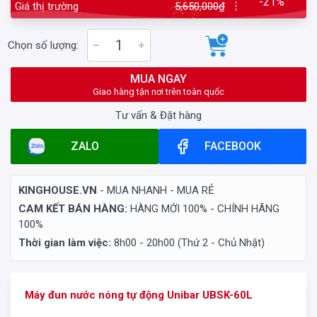
-21%
Giá thị trường
5,650,000₫
Chọn số lượng:
MUA NGAY
Giao hàng tận nơi trên toàn quốc
Tư vấn & Đặt hàng
ZALO
FACEBOOK
KINGHOUSE.VN
- MUA NHANH - MUA RẺ
CAM KẾT BÁN HÀNG:
HÀNG MỚI 100% - CHÍNH HÃNG
100%
Thời gian làm việc:
8h00 - 20h00 (Thứ 2 - Chủ Nhật)
Máy đun nước nóng tự động
Unibar UBSK-60L