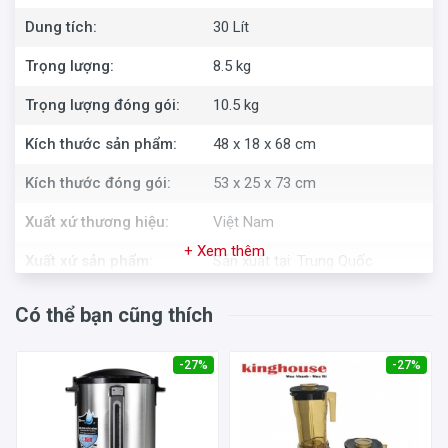
Dung tích:
30 Lít
Trọng lượng:
8.5 kg
Trọng lượng đóng gói:
10.5 kg
Kích thước sản phẩm:
48 x 18 x 68 cm
Kích thước đóng gói:
53 x 25 x 73 cm
Xuất xứ thương hiệu:
Việt Nam
+ Xem thêm
Xuất xứ sản phẩm:
Sản xuất tại: Trung Quốc
Bảo hành chính hãng 1 năm tại
Thời gian bảo hành:
Có thể bạn cũng thích
các trung tâm bảo hành hãng
-27%
-27%