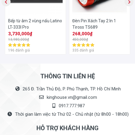
Bếp từ âm 2 vùng nấu Latino
Đèn Pin Xách Tay 2 In 1
LT-333I Pro
Tiross TS689
3,730,000₫
268,000₫
13,980,000₫
450,000₫
196 đánh giá
335 đánh giá
THÔNG TIN LIÊN HỆ
265 Đ. Trần Thủ Độ, P. Phú Thạnh, TP. Hồ Chí Minh
kinghouse.vn@gmail.com
0917.777.987
Thời gian làm việc từ Thứ 02 - Chủ nhật (từ 8h00 - 18h00)
HỖ TRỢ KHÁCH HÀNG