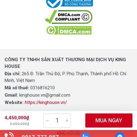
CÔNG TY TNHH SẢN XUẤT THƯƠNG MẠI DỊCH VỤ KING
HOUSE
Địa chỉ:
265 Đ. Trần Thủ Độ, P. Phú Thạnh, Thành phố Hồ Chí
Minh, Việt Nam
Mã số thuế:
0316816210
Gmail:
kinghouse.vn@gmail.com
Website:
https://kinghouse.vn/
4,450,000₫
MUA NGAY
5,650,000₫
0316816210 - CÔNG TY TNHH SẢN XUẤT THƯƠNG MẠI DỊCH VỤ
KING HOUSE