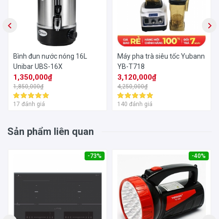
Bình đun nước nóng 16L
Máy pha trà siêu tốc Yubann
Unibar UBS-16X
YB-T718
1,350,000₫
3,120,000₫
1,850,000₫
4,250,000₫
17 đánh giá
140 đánh giá
Sản phẩm liên quan
-73%
-40%