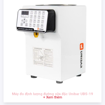
Máy đo định lượng đường sữa đặc Unibar
UBS-19
+ Xem thêm