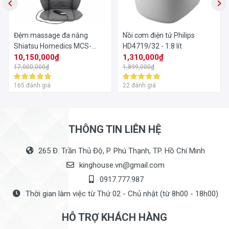
Đệm massage đa năng
Nồi cơm điện tử Philips
Shiatsu Homedics MCS-
HD4719/32 - 1.8 lít
1010HJ
10,150,000₫
1,310,000₫
17,000,000₫
1,899,000₫
165 đánh giá
22 đánh giá
THÔNG TIN LIÊN HỆ
265 Đ. Trần Thủ Độ, P. Phú Thạnh, TP. Hồ Chí Minh
kinghouse.vn@gmail.com
0917.777.987
Thời gian làm việc từ Thứ 02 - Chủ nhật (từ 8h00 - 18h00)
HỖ TRỢ KHÁCH HÀNG