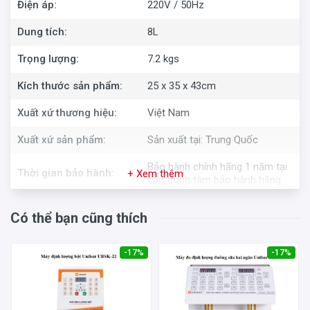
Điện áp:
220V / 50Hz
Dung tích:
8L
Trọng lượng:
7.2 kgs
Kích thước sản phẩm:
25 x 35 x 43cm
Xuất xứ thương hiệu:
Việt Nam
Xuất xứ sản phẩm:
Sản xuất tại: Trung Quốc
Bảo hành chính hãng 1 năm tại
Thời gian bảo hành:
+ Xem thêm
các trung tâm bảo hành hãng
Có thể bạn cũng thích
-17%
-17%