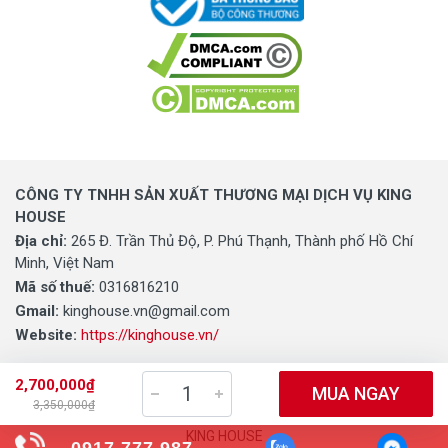
CÔNG TY TNHH SẢN XUẤT THƯƠNG MẠI DỊCH VỤ KING
HOUSE
Địa chỉ:
265 Đ. Trần Thủ Độ, P. Phú Thạnh, Thành phố Hồ Chí
Minh, Việt Nam
Mã số thuế:
0316816210
Gmail:
kinghouse.vn@gmail.com
Website:
https://kinghouse.vn/
2,700,000₫
MUA NGAY
3,350,000₫
0316816210 - CÔNG TY TNHH SẢN XUẤT THƯƠNG MẠI DỊCH VỤ
KING HOUSE