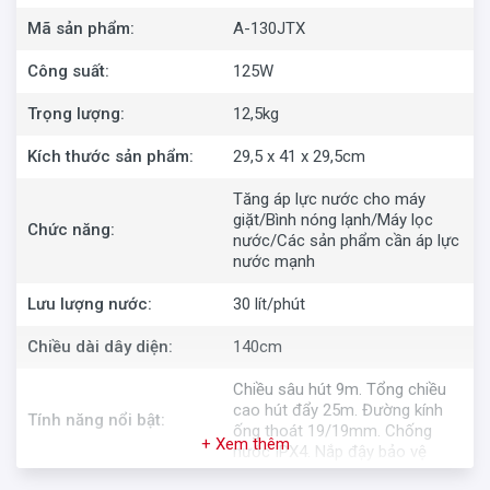
Mã sản phẩm:
A-130JTX
Công suất:
125W
Trọng lượng:
12,5kg
Kích thước sản phẩm:
29,5 x 41 x 29,5cm
Tăng áp lực nước cho máy
giặt/Bình nóng lạnh/Máy lọc
Chức năng:
nước/Các sản phẩm cần áp lực
nước mạnh
Lưu lượng nước:
30 lít/phút
Chiều dài dây diện:
140cm
Chiều sâu hút 9m. Tổng chiều
cao hút đẩy 25m. Đường kính
Tính năng nổi bật:
ống thoát 19/19mm. Chống
+ Xem thêm
nước IPX4. Nắp đậy bảo vệ