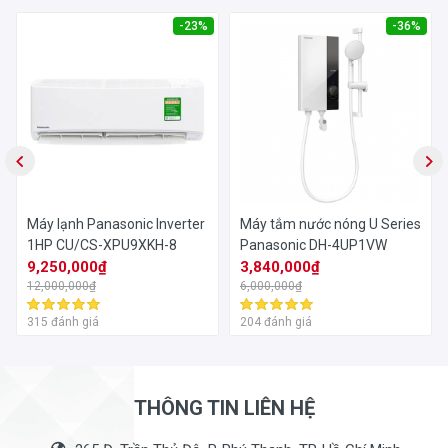
-23%
-36%
Máy lạnh Panasonic Inverter
Máy tắm nước nóng U Series
1HP CU/CS-XPU9XKH-8
Panasonic DH-4UP1VW
9,250,000₫
3,840,000₫
12,000,000₫
6,000,000₫
315 đánh giá
204 đánh giá
THÔNG TIN LIÊN HỆ