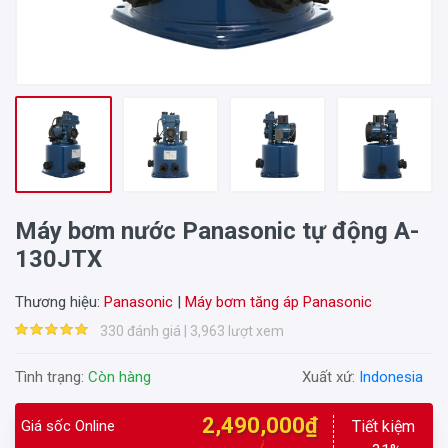
Máy bơm nước Panasonic tự động A-
130JTX
Thương hiệu:
Panasonic
|
Máy bơm tăng áp Panasonic
330 đánh giá | 3,963 lượt xem
Tình trạng:
Còn hàng
Xuất xứ:
Indonesia
2,490,000₫
Giá sốc Online
Tiết kiệm