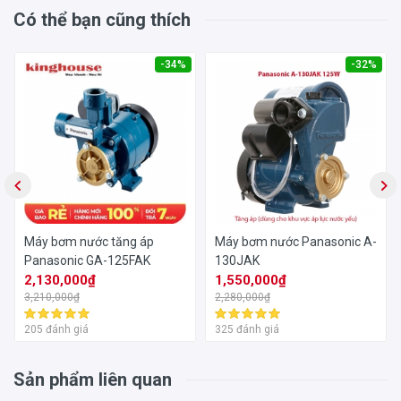
Xuất xứ sản phẩm:
Indonesia
Có thể bạn cũng thích
Xuất xứ thương hiệu:
Nhật Bản
-34%
-32%
Thời gian bảo hành:
12 Tháng
Máy bơm nước tăng áp
Máy bơm nước Panasonic A-
Panasonic GA-125FAK
130JAK
2,130,000₫
1,550,000₫
3,210,000₫
2,280,000₫
205 đánh giá
325 đánh giá
Sản phẩm liên quan