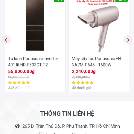
Tủ lạnh Panasonic Inverter
Máy sấy tóc Panasonic EH-
491 lít NR-F503GT-T2
NA7M-P645 - 1600W
55,000,000₫
2,240,000₫
56,890,000₫
2,990,000₫
346 đánh giá
40 đánh giá
THÔNG TIN LIÊN HỆ
265 Đ. Trần Thủ Độ, P. Phú Thạnh, TP. Hồ Chí Minh