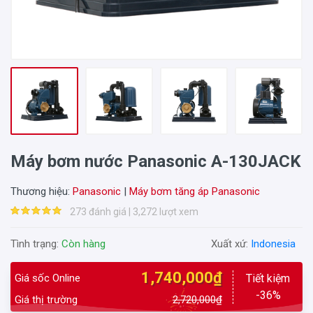
Máy bơm nước Panasonic A-130JACK
Thương hiệu:
Panasonic
|
Máy bơm tăng áp Panasonic
273 đánh giá | 3,272 lượt xem
Tình trạng:
Còn hàng
Xuất xứ:
Indonesia
1,740,000₫
Giá sốc Online
Tiết kiệm
-36%
Giá thị trường
2,720,000₫