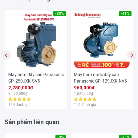
Thời gian bảo hành:
12 Tháng
-33%
-41%
Máy bơm đẩy cao Panasonic
Máy bơm nước đẩy cao
GP-250JXK-SV5
Panasonic GP-129JXK-NV5
2,280,000₫
960,000₫
3,420,000₫
1,620,000₫
164 đánh giá
110 đánh giá
Sản phẩm liên quan
-3%
-25%