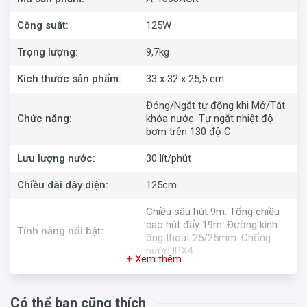
Công suất:
125W
Trọng lượng:
9,7kg
Kích thước sản phẩm:
33 x 32 x 25,5 cm
Đóng/Ngắt tự động khi Mở/Tắt
Chức năng:
khóa nước. Tự ngắt nhiệt độ
bơm trên 130 độ C
Lưu lượng nước:
30 lít/phút
Chiều dài dây diện:
125cm
Chiều sâu hút 9m. Tổng chiều
cao hút đẩy 19m. Đường kính
Tính năng nổi bật:
ống thoát 25/25mm. Chống
nước IPX4
+ Xem thêm
Xuất xứ sản phẩm:
Indonesia
Có thể bạn cũng thích
Xuất xứ thương hiệu:
Nhật Bản