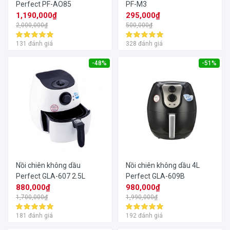
Perfect PF-AO85
PF-M3
1,190,000₫
295,000₫
2,000,000₫
500,000₫
131 đánh giá
328 đánh giá
-48%
-51%
Nồi chiên không dầu
Nồi chiên không dầu 4L
Perfect GLA-607 2.5L
Perfect GLA-609B
880,000₫
980,000₫
1,700,000₫
1,990,000₫
181 đánh giá
192 đánh giá