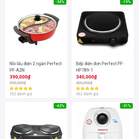
-34%
-19%
Nồi lẩu điện 2 ngăn Perfect
Bếp điện đơn Perfect PF-
PF-A2N
HP789-1
390,000₫
340,000₫
590,000₫
420,000₫
352 đánh giá
362 đánh giá
-42%
-31%