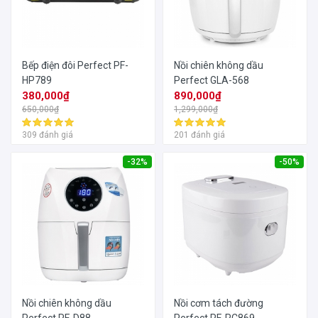
Bếp điện đôi Perfect PF-
Nồi chiên không dầu
HP789
Perfect GLA-568
380,000₫
890,000₫
650,000₫
1,299,000₫
309 đánh giá
201 đánh giá
-32%
-50%
Nồi chiên không dầu
Nồi cơm tách đường