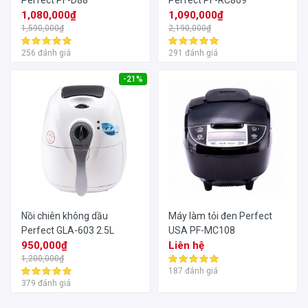
Perfect PF-D88
Perfect PF-RC869
1,080,000₫
1,090,000₫
1,590,000₫
2,190,000₫
256 đánh giá
291 đánh giá
-21%
Nồi chiên không dầu
Máy làm tỏi đen Perfect
Perfect GLA-603 2.5L
USA PF-MC108
950,000₫
Liên hệ
1,200,000₫
187 đánh giá
379 đánh giá