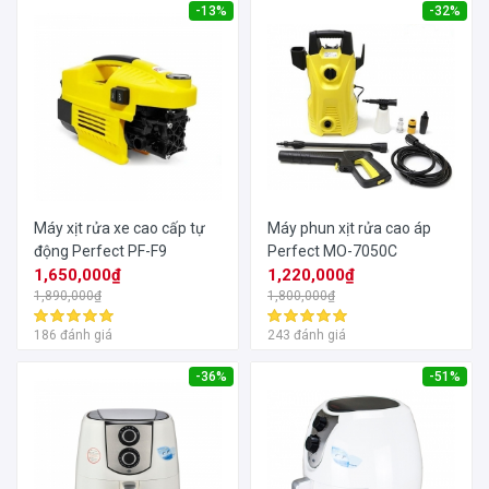
-13%
-32%
Máy xịt rửa xe cao cấp tự
Máy phun xịt rửa cao áp
động Perfect PF-F9
Perfect MO-7050C
1,650,000₫
1,220,000₫
1,890,000₫
1,800,000₫
186 đánh giá
243 đánh giá
-36%
-51%