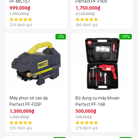
PF-MC107
Perfect PF-F909
999,000₫
1,750,000₫
1,990,000₫
2,100,000₫
254 đánh giá
280 đánh giá
-2%
-33%
Máy phun xịt cao áp
Bộ dụng cụ máy khoan
Perfect PF-F20P
Perfect PF-168
1,300,000₫
500,000₫
1,330,000₫
750,000₫
235 đánh giá
278 đánh giá