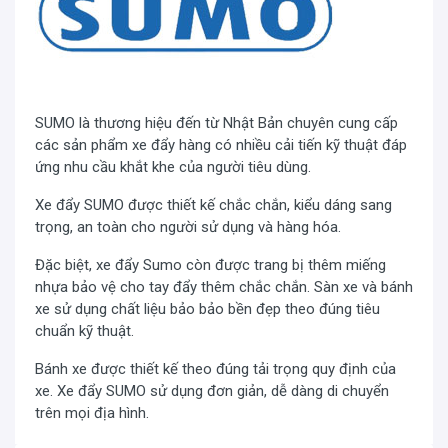
Tên sản phẩm
Xe đẩy cây gấp gọn Sumo SFT-2809
Thương hiệu
Sumo
Model
SFT-2809
Chất liệu
Inox cao cấp
SUMO là thương hiệu đến từ Nhật Bản chuyên cung cấp
các sản phẩm xe đẩy hàng có nhiều cải tiến kỹ thuật đáp
Kích thước sản
Dài 400mm x Rộng 500mm x Cao
ứng nhu cầu khắt khe của người tiêu dùng.
phẩm
930mm
Dài 400mm x Rộng 150mm x Cao
Xe đẩy SUMO được thiết kế chắc chắn, kiểu dáng sang
Kích thước rút gọn
620mm
trọng, an toàn cho người sử dụng và hàng hóa.
Kích thước mặt sàn
Dài 325mm x Rộng 250mm
Đặc biệt, xe đẩy Sumo còn được trang bị thêm miếng
đỡ
nhựa bảo vệ cho tay đẩy thêm chắc chắn. Sàn xe và bánh
Kiểu xe
xe đẩy cầy (Gấp được)
xe sử dụng chất liệu bảo bảo bền đẹp theo đúng tiêu
Tải trọng
80kg
chuẩn kỹ thuật.
Đường kính bánh xe
Ø 125 mm (5”)
Bánh xe được thiết kế theo đúng tải trọng quy định của
Trọng lượng cả
xe. Xe đẩy SUMO sử dụng đơn giản, dễ dàng di chuyển
5.58 kg
thùng
trên mọi địa hình.
Công nghệ Nhật Bản, sản xuất tại
Xuất xứ