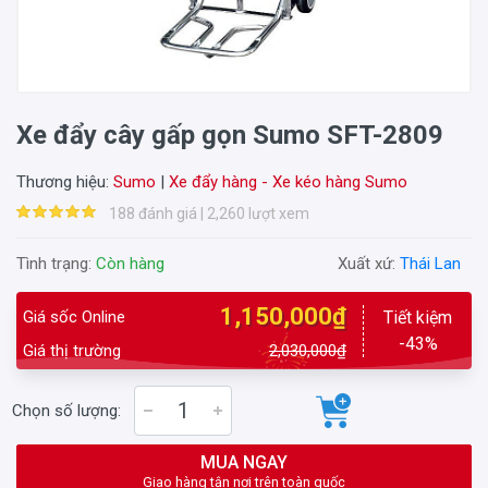
Xe đẩy cây gấp gọn Sumo SFT-2809
Thương hiệu:
Sumo
|
Xe đẩy hàng - Xe kéo hàng Sumo
188 đánh giá | 2,260 lượt xem
Tình trạng:
Còn hàng
Xuất xứ:
Thái Lan
1,150,000₫
Giá sốc Online
Tiết kiệm
-43%
Giá thị trường
2,030,000₫
Chọn số lượng:
MUA NGAY
Giao hàng tận nơi trên toàn quốc