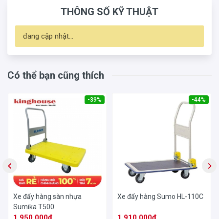
Thái Lan
THÔNG SỐ KỸ THUẬT
Bảo hành
12 tháng chính hãng
đang cập nhật...
Có thể bạn cũng thích
-39%
-44%
Xe đẩy hàng sàn nhựa
Xe đẩy hàng Sumo HL-110C
Sumika T500
1,950,000₫
1,910,000₫