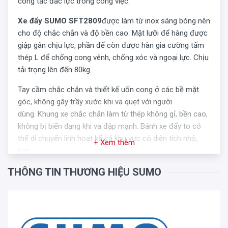
công tác đắc lực trong công việc.
Xe đẩy SUMO SFT2809
được làm từ inox sáng bóng nên
cho độ chắc chắn và độ bền cao. Mặt lưỡi để hàng được
giập gân chịu lực, phần đế còn được hàn gia cường tấm
thép L để chống cong vênh, chống xóc và ngoại lực. Chịu
tải trọng lên đến 80kg.
Tay cầm chắc chắn và thiết kế uốn cong ở các bề mặt
góc, không gây trầy xước khi va quẹt với người
dùng. Khung xe chắc chắn làm từ thép không gỉ, bền cao,
không bị biến dạng khi va đập mạnh. Bánh xe đẩy to có
thể di chuyển linh hoạt kể cả khu vực có diện tích nhỏ,
+ Xem thêm
hẹp.
THÔNG TIN THƯƠNG HIỆU SUMO
Xe đẩy vận chuyển với tốc độ vừa phải, nằm trong phạm
vi cho phép nên rất an toàn, hạn chế đâm vào kệ
hàng. Có dây đai kèm theo nếu bạn cần di chuyển hàng
cồng kềnh.
THÔNG TIN CHI TIẾT