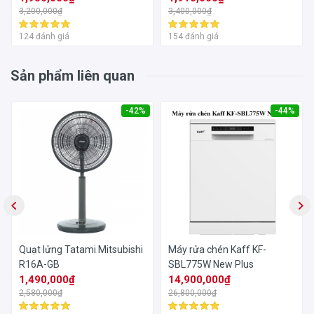
3,200,000₫
3,400,000₫
124 đánh giá
154 đánh giá
Sản phẩm liên quan
-42%
-44%
Quạt lửng Tatami Mitsubishi
Máy rửa chén Kaff KF-
R16A-GB
SBL775W New Plus
1,490,000₫
14,900,000₫
2,580,000₫
26,800,000₫