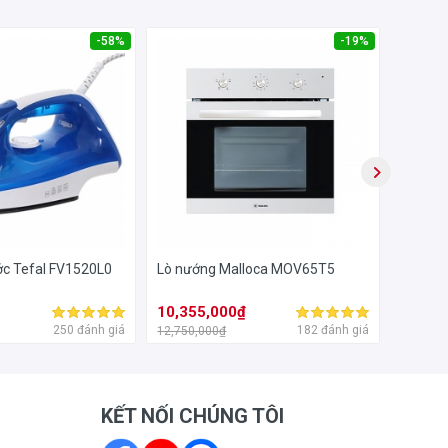
-58%
-19%
ớc Tefal FV1520L0
Lò nướng Malloca MOV65T5
Máy Nư
ALASK
10,355,000₫
3,245
250 đánh giá
182 đánh giá
12,750,000₫
4,245,0
KẾT NỐI CHÚNG TÔI