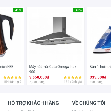
-41%
-48%
lmich KEE-
Máy hút mùi Cata Omega Inox
Bàn ủi hơi nư
900
3,650,000₫
335,000₫
154 đánh giá
174 đánh giá
7,040,000₫
800,000₫
HỖ TRỢ KHÁCH HÀNG
VỀ CHÚNG TÔI