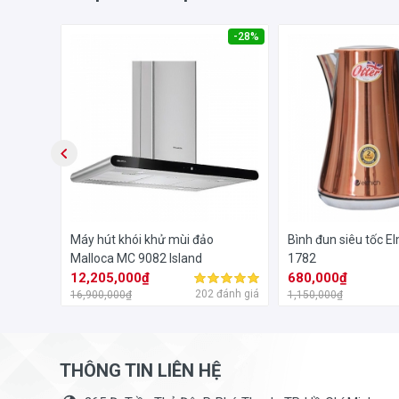
-31%
-28%
r 9 kg
Máy hút khói khử mùi đảo
Bình đun siêu tốc E
Malloca MC 9082 Island
1782
12,205,000₫
680,000₫
đánh giá
202 đánh giá
16,900,000₫
1,150,000₫
THÔNG TIN LIÊN HỆ