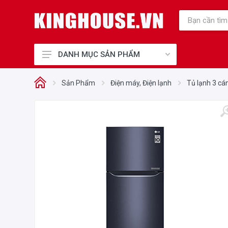
DANH MỤC SẢN PHẨM
Thiết Bị Bếp Chính Hãng
Sản Phẩm
Điện máy, Điện lạnh
Tủ lạnh 3 cá
Điện Gia Dụng Chính Hãng
Cho Mẹ và Bé
Sức Khỏe và Làm Đẹp
Điện máy, Điện lạnh
Nhà cửa - Đời sống
Phụ kiện tủ bếp, Khóa điện tử
Thiết Bị Công Nghiệp
Thiết bị văn phòng
Thiết bị vệ sinh