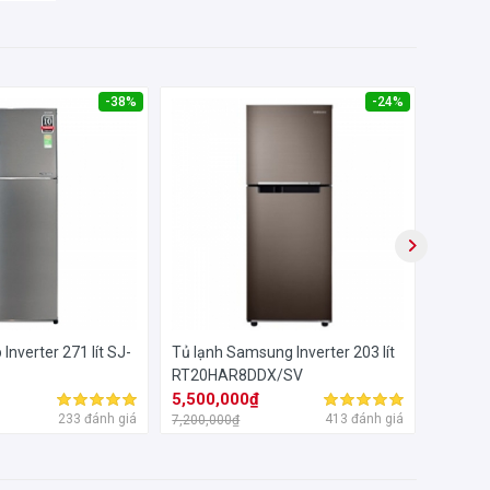
-38%
-24%
Inverter 271 lít SJ-
Tủ lạnh Samsung Inverter 203 lít
Tủ lạnh 
RT20HAR8DDX/SV
FG450
5,500,000₫
10,56
233 đánh giá
413 đánh giá
7,200,000₫
13,590,