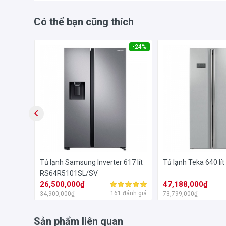
Có thể bạn cũng thích
-31%
-24%
lít
Tủ lạnh Samsung Inverter 617 lít
Tủ lạnh Teka 640 lí
RS64R5101SL/SV
26,500,000₫
47,188,000₫
đánh giá
161 đánh giá
34,900,000₫
73,799,000₫
Sản phẩm liên quan