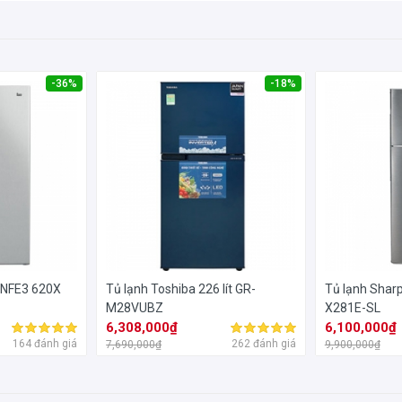
-36%
-18%
t NFE3 620X
Tủ lạnh Toshiba 226 lít GR-
Tủ lạnh Sharp 
M28VUBZ
X281E-SL
6,308,000₫
6,100,000₫
164 đánh giá
262 đánh giá
7,690,000₫
9,900,000₫