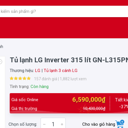
nh
Tủ lạnh LG Inverter 315 lít GN-L315P
Thương hiệu:
LG
|
Tủ lạnh 3 cánh LG
157 đánh giá | 1,882 lượt xem
Tình trạng:
Còn hàng
6,590,000₫
Giá sốc Online
Tiết k
-37
Giá thị trường
10,430,000₫
Chọn số lượng:
Cho vào giỏ hàng