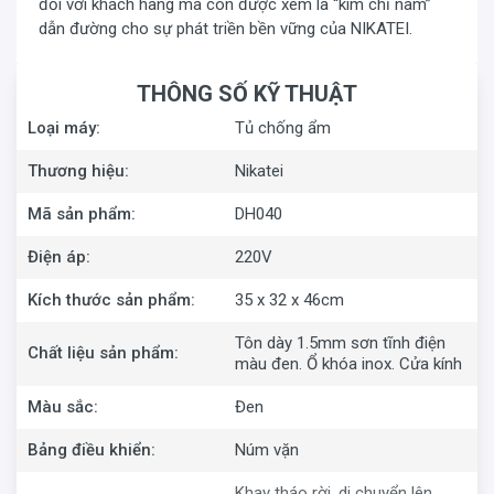
đối với khách hàng mà còn được xem là “kim chỉ nam”
theo chiều cao hay thấp của các vật phẩm nhờ thanh ray
dẫn đường cho sự phát triền bền vững của NIKATEI.
di động hai bên thành tủ.
THÔNG SỐ KỸ THUẬT
Loại máy:
Tủ chống ẩm
Thương hiệu:
Nikatei
Mã sản phẩm:
DH040
Điện áp:
220V
Kích thước sản phẩm:
35 x 32 x 46cm
Tôn dày 1.5mm sơn tĩnh điện
Chất liệu sản phẩm:
màu đen. Ổ khóa inox. Cửa kính
Màu sắc:
Đen
Bảng điều khiển:
Núm vặn
Tủ chống ẩm
NIKATEI DH040
được làm từ chất liệu tôn
Khay tháo rời, di chuyển lên