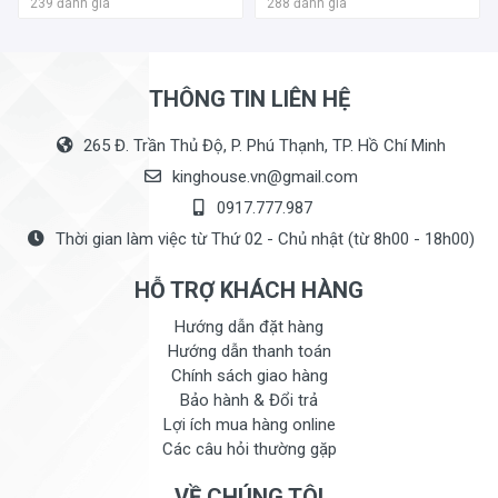
239 đánh giá
288 đánh giá
THÔNG TIN LIÊN HỆ
265 Đ. Trần Thủ Độ, P. Phú Thạnh, TP. Hồ Chí Minh
kinghouse.vn@gmail.com
0917.777.987
Thời gian làm việc từ Thứ 02 - Chủ nhật (từ 8h00 - 18h00)
HỖ TRỢ KHÁCH HÀNG
Hướng dẫn đặt hàng
Hướng dẫn thanh toán
Hướng dẫn sử dụng tủ chống ẩm NIKATEI DH040:
Chính sách giao hàng
- Để khởi động máy và sử dụng tủ chống ẩm Nikatei
Bảo hành & Đổi trả
DH040, bạn chỉ cần cắm dây điện vào ổ, đèn Led sáng,
Lợi ích mua hàng online
màn hình LCD hiển thị độ ẩm và nhiệt độ trong tủ, và tùy
Các câu hỏi thường gặp
chỉnh nhiệt độ ẩm theo từng dòng máy.
- Lưu ý chọn vị trí đặt tủ vững chãi và thích hợp nhất là
VỀ CHÚNG TÔI