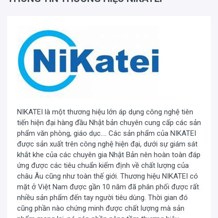
Cấu tạo tủ chống ẩm NIKATEI DH040
NIKATEI là một thương hiệu lớn áp dụng công nghệ tiên
Tủ chống ẩm
NIKATEI DH040
kiểu dáng đứng, cấu tạo
tiến hiện đại hàng đầu Nhật bản chuyên cung cấp các sản
nhỏ gọn dung tích chứa 40 lít, cửa kính 2 lớp chống xước
phẩm văn phòng, giáo dục.... Các sản phẩm của NIKATEI
chịu sự va đập có hệ thống gioăng cao su từ bao quanh
được sản xuất trên công nghệ hiện đại, dưới sự giám sát
tạo sự chắc chắn khi đóng mở cửa và đảm bảo tuyệt đối
khắt khe của các chuyên gia Nhật Bản nên hoàn toàn đáp
độ ẩm bên trong. Được khóa an toàn bởi ổ khóa inox
ứng được các tiêu chuẩn kiểm định về chất lượng của
chống gỉ, tăng độ bảo mật cho thiết bị bên trong.
châu Âu cũng như toàn thế giới. Thương hiệu NIKATEI có
mặt ở Việt Nam được gần 10 năm đã phân phối được rất
nhiều sản phẩm đến tay người tiêu dùng. Thời gian đó
cũng phần nào chứng minh được chất lượng mà sản