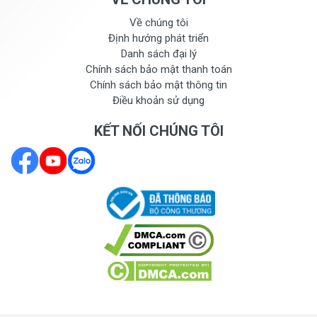
cách tường khoảng 30cm, tránh những nói có ánh sáng
Về chúng tôi
trực tiếp, lò sưởi và tránh hướng điều hòa sẽ làm hư hỏng
Định hướng phát triển
tủ chống ẩm nhanh chóng.
Danh sách đại lý
- Đọc kĩ hướng dẫn và tham khảo ý kiến của nhân viên kĩ
Chính sách bảo mật thanh toán
thuật để sử dụng an toàn và hiệu quả.
Chính sách bảo mật thông tin
Điều khoản sử dụng
KẾT NỐI CHÚNG TÔI