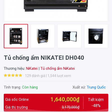
Tủ chống ẩm NIKATEI DH040
Thương hiệu:
NiKatei
|
Tủ chống ẩm NiKatei
129 đánh giá | 1,544 lượt xem
Tình trạng:
Còn hàng
Xuất xứ:
Trung Quốc
1,640,000₫
Giá sốc Online
Tiết kiệm
-48%
Giá thị trường
3,170,000₫