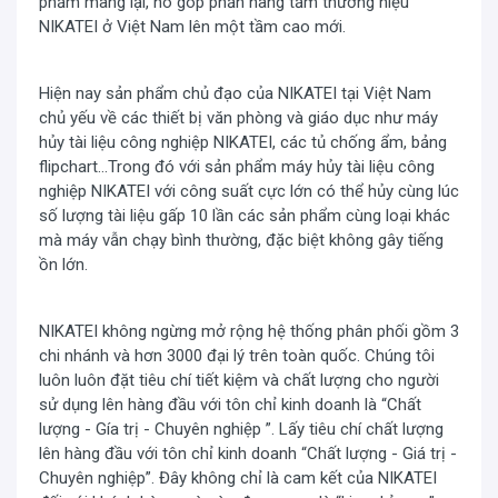
phẩm mang lại, nó góp phần nâng tầm thương hiệu
NIKATEI ở Việt Nam lên một tầm cao mới.
Hiện nay sản phẩm chủ đạo của NIKATEI tại Việt Nam
chủ yếu về các thiết bị văn phòng và giáo dục như máy
hủy tài liệu công nghiệp NIKATEI, các tủ chống ẩm, bảng
flipchart…Trong đó với sản phẩm máy hủy tài liệu công
nghiệp NIKATEI với công suất cực lớn có thể hủy cùng lúc
số lượng tài liệu gấp 10 lần các sản phẩm cùng loại khác
mà máy vẫn chạy bình thường, đặc biệt không gây tiếng
ồn lớn.
NIKATEI không ngừng mở rộng hệ thống phân phối gồm 3
chi nhánh và hơn 3000 đại lý trên toàn quốc. Chúng tôi
luôn luôn đặt tiêu chí tiết kiệm và chất lượng cho người
sử dụng lên hàng đầu với tôn chỉ kinh doanh là “Chất
lượng - Gía trị - Chuyên nghiệp ”. Lấy tiêu chí chất lượng
Bên trong
tủ chống ẩm NIKATEI
DH040
chia thành 3
lên hàng đầu với tôn chỉ kinh doanh “Chất lượng - Giá trị -
Chuyên nghiệp”. Đây không chỉ là cam kết của NIKATEI
ngăn nhỏ gồm 2 khay đựng điều chỉnh khoảng cách tùy