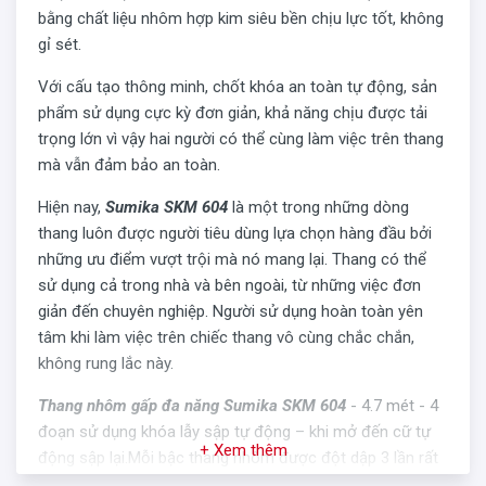
bằng chất liệu nhôm hợp kim siêu bền chịu lực tốt, không
gỉ sét.
Với cấu tạo thông minh, chốt khóa an toàn tự động, sản
phẩm sử dụng cực kỳ đơn giản, khả năng chịu được tải
trọng lớn vì vậy hai người có thể cùng làm việc trên thang
mà vẫn đảm bảo an toàn.
Hiện nay,
Sumika SKM 604
là một trong những dòng
thang luôn được người tiêu dùng lựa chọn hàng đầu bởi
những ưu điểm vượt trội mà nó mang lại. Thang có thể
sử dụng cả trong nhà và bên ngoài, từ những việc đơn
giản đến chuyên nghiệp. Người sử dụng hoàn toàn yên
tâm khi làm việc trên chiếc thang vô cùng chắc chắn,
không rung lắc này.
Thang nhôm gấp đa năng Sumika SKM 604
- 4.7 mét - 4
đoạn sử dụng khóa lẫy sập tự động – khi mở đến cữ tự
+ Xem thêm
động sập lại.Mỗi bậc thang nhôm được đột dập 3 lần rất
chắc chắn. Bậc thang nhôm rộng và khoảng cách giữa