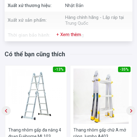
Xuất xứ thương hiệu:
Nhật Bản
Hàng chính hãng - Lắp ráp tại
Xuất xứ sản phẩm:
Trung Quốc
+ Xem thêm
Thời gian bảo hành:
12 Tháng
Có thể bạn cũng thích
-13%
-35%
Thang nhôm gấp đa năng 4
Thang nhôm gấp chữ A mở
đoạn Fujihome ML103
rộng Jumbo A403