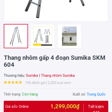
Thang nhôm gấp 4 đoạn Sumika SKM
604
Thương hiệu:
Sumika
|
Thang nhôm Sumika
196 đánh giá | 2,350 lượt xem
Tình trạng:
Còn hàng
Xuất xứ:
Trung Quốc
1,299,000₫
Giá sốc Online
Tiết kiệm