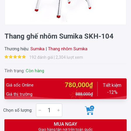
Thang ghế nhôm Sumika SKH-104
Thương hiệu:
Sumika
|
Thang nhôm Sumika
192 đánh giá | 2,304 lượt xem
Tình trạng:
Còn hàng
780,000₫
Giá sốc Online
Tiết kiệm
-12%
Giá thị trường
888,000₫
Chọn số lượng:
MUA NGAY
Giao hàng tận nơi trên toàn quốc