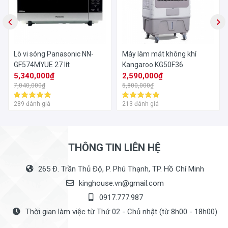
Lò vi sóng Panasonic NN-
Máy làm mát không khí
GF574MYUE 27 lít
Kangaroo KG50F36
5,340,000₫
2,590,000₫
7,040,000₫
5,800,000₫
289 đánh giá
213 đánh giá
THÔNG TIN LIÊN HỆ
265 Đ. Trần Thủ Độ, P. Phú Thạnh, TP. Hồ Chí Minh
kinghouse.vn@gmail.com
0917.777.987
Thời gian làm việc từ Thứ 02 - Chủ nhật (từ 8h00 - 18h00)