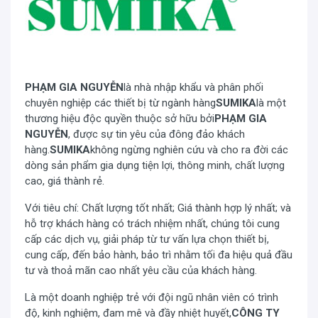
Mã sản
Sumika SKH-104
phẩm
Kích thước
425 x 723 x 1300 mm
mở
PHẠM GIA NGUYỄN
là nhà nhập khẩu và phân phối
Kích thước
425 x 120 x 1390 mm
chuyên nghiệp các thiết bị từ ngành hàng
SUMIKA
là một
gấp
thương hiệu độc quyền thuộc sở hữu bởi
PHẠM GIA
Bậc ghế bằng nhôm Các nút bịt chân thang
Chất liệu
NGUYỄN
, được sự tin yêu của đông đảo khách
bằng nhựa ABS
hàng.
SUMIKA
không ngừng nghiên cứu và cho ra đời các
Số bậc
4
dòng sản phẩm gia dụng tiện lợi, thông minh, chất lượng
Trọng lượng
cao, giá thành rẻ.
3 kg
thang
Với tiêu chí: Chất lượng tốt nhất; Giá thành hợp lý nhất; và
Tải trọng
150 kg
hỗ trợ khách hàng có trách nhiệm nhất, chúng tôi cung
thang
cấp các dịch vụ, giải pháp từ tư vấn lựa chọn thiết bị,
Bảo hành
12 tháng chính hãng
cung cấp, đến bảo hành, bảo trì nhằm tối đa hiệu quả đầu
tư và thoả mãn cao nhất yêu cầu của khách hàng.
Là một doanh nghiệp trẻ với đội ngũ nhân viên có trình
độ, kinh nghiệm, đam mê và đầy nhiệt huyết,
CÔNG TY