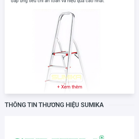
đáp ứng tiêu chí an toàn và hiệu quả cao nhất.
+ Xem thêm
THÔNG TIN THƯƠNG HIỆU SUMIKA
Thông số kỹ thuật thang ghế nhôm Sumika SKH-104: