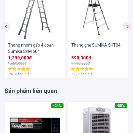
Thang nhôm gấp 4 đoạn
Thang ghế SUMIKA SKT04
Sumika SKM 604
1,299,000₫
590,000₫
1,650,000₫
1,190,000₫
196 đánh giá
189 đánh giá
Sản phẩm liên quan
-24%
-55%