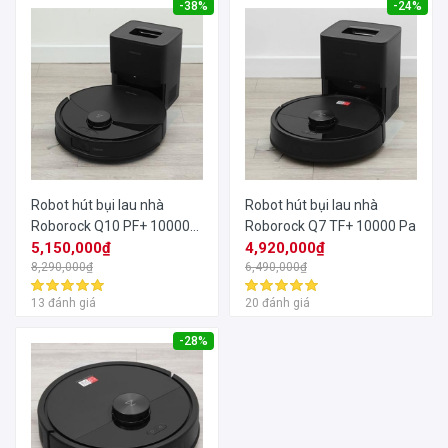
-38%
-24%
Robot hút bụi lau nhà
Robot hút bụi lau nhà
Roborock Q10 PF+ 10000
Roborock Q7 TF+ 10000 Pa
Pa
5,150,000₫
4,920,000₫
8,290,000₫
6,490,000₫
13 đánh giá
20 đánh giá
-28%