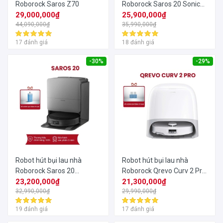
Roborock Saros Z70
Roborock Saros 20 Sonic
29,000,000₫
35000Pa
25,900,000₫
44,090,000₫
35,990,000₫
17 đánh giá
18 đánh giá
-30%
-29%
Robot hút bụi lau nhà
Robot hút bụi lau nhà
Roborock Saros 20
Roborock Qrevo Curv 2 Pro
35000Pa
23,200,000₫
25000 Pa
21,300,000₫
32,990,000₫
29,990,000₫
19 đánh giá
17 đánh giá