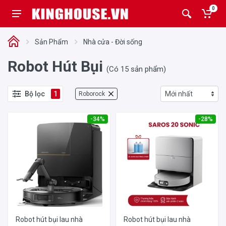
0
Sản Phẩm
Nhà cửa - Đời sống
Robot Hút Bụi
(Có 15 sản phẩm)
Bộ lọc
1
Roborock
-34%
-28%
Robot hút bụi lau nhà
Robot hút bụi lau nhà