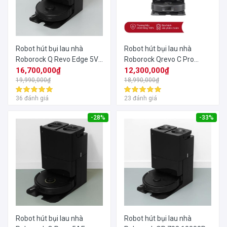
Robot hút bụi lau nhà
Robot hút bụi lau nhà
Roborock Q Revo Edge 5V1
Roborock Qrevo C Pro
18500Pa
16,700,000₫
18500Pa
12,300,000₫
19,990,000₫
18,990,000₫
36 đánh giá
23 đánh giá
-28%
-33%
Robot hút bụi lau nhà
Robot hút bụi lau nhà