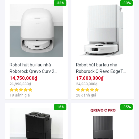
-33%
-30%
Robot hút bụi lau nhà
Robot hút bụi lau nhà
Roborock Qrevo Curv 2
Roborock Q Revo EdgeT
Flow
14,750,000₫
18500Pa
17,600,000₫
21,990,000₫
24,990,000₫
18 đánh giá
28 đánh giá
-16%
-35%