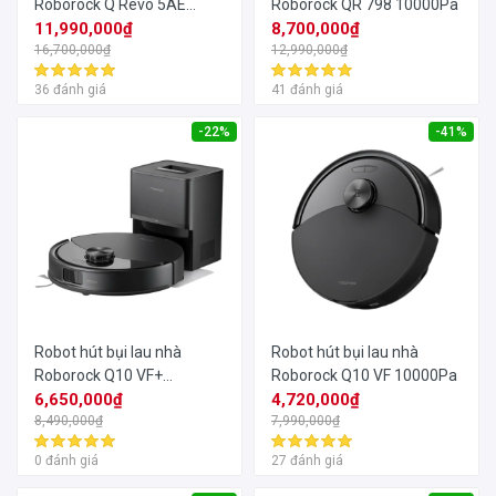
Roborock Q Revo 5AE
Roborock QR 798 10000Pa
12000Pa
11,990,000₫
8,700,000₫
16,700,000₫
12,990,000₫
36 đánh giá
41 đánh giá
-22%
-41%
Robot hút bụi lau nhà
Robot hút bụi lau nhà
Roborock Q10 VF+
Roborock Q10 VF 10000Pa
10000Pa
6,650,000₫
4,720,000₫
8,490,000₫
7,990,000₫
0 đánh giá
27 đánh giá