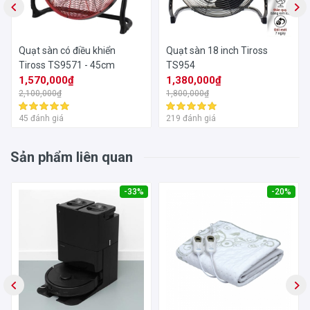
Quạt sàn có điều khiển
Quạt sàn 18 inch Tiross
Tiross TS9571 - 45cm
TS954
1,570,000₫
1,380,000₫
2,100,000₫
1,800,000₫
45 đánh giá
219 đánh giá
Sản phẩm liên quan
-33%
-20%