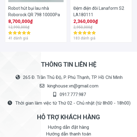
Robot hút bụi lau nhà
Đệm điện đôi Lanaform S2
Roborock QR 798 10000Pa
LA180111
8,700,000₫
2,360,000₫
12,990,000₫
2,950,000₫
41 đánh giá
183 đánh giá
THÔNG TIN LIÊN HỆ
265 Đ. Trần Thủ Độ, P. Phú Thạnh, TP. Hồ Chí Minh
kinghouse.vn@gmail.com
0917.777.987
Thời gian làm việc từ Thứ 02 - Chủ nhật (từ 8h00 - 18h00)
HỖ TRỢ KHÁCH HÀNG
Hướng dẫn đặt hàng
Hướng dẫn thanh toán