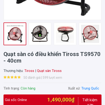
Quạt sàn có điều khiển Tiross TS9570
- 40cm
Thương hiệu:
Tiross
|
Quạt sàn Tiross
50 đánh giá | 599 lượt xem
Tình trạng:
Còn hàng
Xuất xứ:
Trung Quốc
1,490,000₫
Giá sốc Online
Tiết kiệm