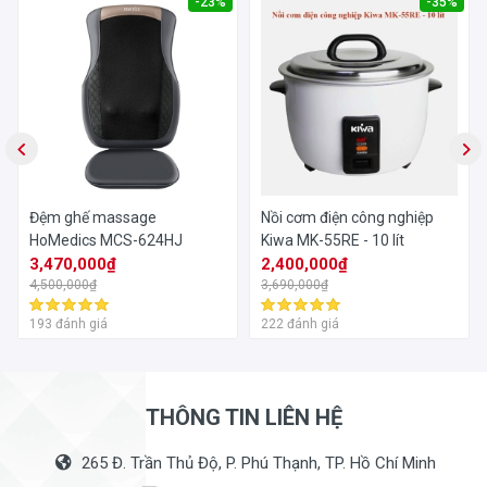
-23%
-35%
Đệm ghế massage
Nồi cơm điện công nghiệp
HoMedics MCS-624HJ
Kiwa MK-55RE - 10 lít
3,470,000₫
2,400,000₫
4,500,000₫
3,690,000₫
193 đánh giá
222 đánh giá
THÔNG TIN LIÊN HỆ
265 Đ. Trần Thủ Độ, P. Phú Thạnh, TP. Hồ Chí Minh