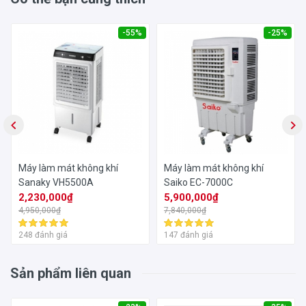
Xuất xứ thương hiệu:
Việt Nam
-55%
-25%
Thời gian bảo hành:
12 tháng
Máy làm mát không khí
Máy làm mát không khí
Sanaky VH5500A
Saiko EC-7000C
2,230,000₫
5,900,000₫
4,950,000₫
7,840,000₫
248 đánh giá
147 đánh giá
Sản phẩm liên quan