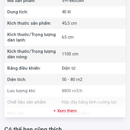
Mã sản phẩm:
VH-8800AR
Dung tích:
40 lít
Kích thước sản phẩm:
45,5 cm
Kích thước/Trọng lượng
65 cm
dàn lạnh:
Kích thước/Trọng lượng
1100 cm
dàn nóng:
Bảng điều khiển:
Điện tử
Diện tích:
50 - 80 m2
Lưu lượng khí:
8800 m3/h
Chất liệu sản phẩm:
Nặp đậy bằng kính cường lực
+ Xem thêm
Màu sắc:
Màu xanh Navy
Xuất xứ sản phẩm:
Trung Quốc
Có thể bạn cũng thích