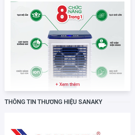
+ Xem thêm
THÔNG TIN THƯƠNG HIỆU SANAKY
Bên trong
quạt VH-8800AR
có tấm lọc bụi và tấm làm
mát giúp lọc sạch bụi bẩn, giữ không khí luôn trong lành,