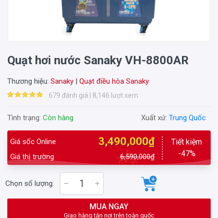
Quạt hơi nước Sanaky VH-8800AR
Thương hiệu:
Sanaky
|
Quạt điều hòa Sanaky
679 đánh giá | 8,146 lượt xem
Tình trạng:
Còn hàng
Xuất xứ:
Trung Quốc
3,490,000₫
Giá sốc Online
Tiết kiệm
-47%
Giá thị trường
6,590,000₫
Chọn số lượng:
MUA NGAY
Giao hàng tận nơi trên toàn quốc