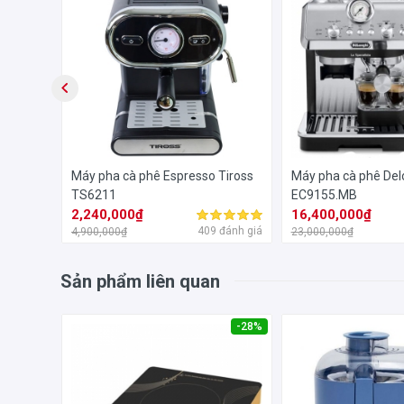
nhiên
Máy pha cà phê Espresso Tiross
Máy pha cà phê Del
TS6211
EC9155.MB
2,240,000₫
16,400,000₫
đánh giá
409 đánh giá
4,900,000₫
23,000,000₫
Sản phẩm liên quan
-18%
-28%
Máy xay cà phê Delonghi
với màn hình LCD kỹ thuật 