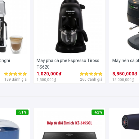
onghi
Máy pha cà phê Espresso Tiross
Máy nén cà p
TS620
1,020,000₫
8,850,000₫
139 đánh giá
260 đánh giá
1,500,000₫
15,000,000₫
-51%
-62%
số thuận tiện cho người dùng theo dõi và quan sát các chế độ hoạt 