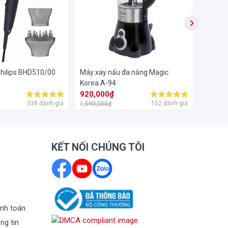
Philips BHD510/00
Máy xay nấu đa năng Magic
Ghế xế
Korea A-94
Khóa ki
920,000₫
870,0
338 đánh giá
152 đánh giá
1,590,000₫
1,990,0
KẾT NỐI CHÚNG TÔI
nh toán
ng tin