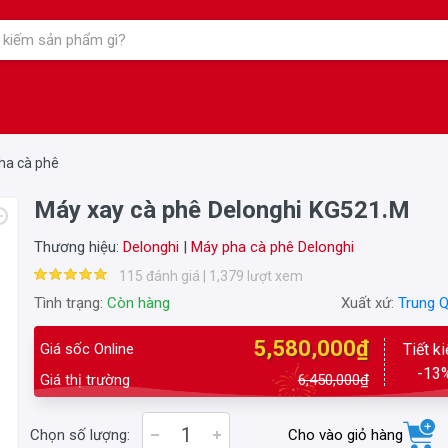
ha cà phê
Máy xay cà phê Delonghi KG521.M
Thương hiệu:
Delonghi
|
Máy pha cà phê Delonghi
115 đánh giá | 1,379 lượt xem
Tình trạng:
Còn hàng
Xuất xứ:
Trung 
5,580,000₫
Giá sốc Online
Tiết k
-13
Giá thị trường
6,450,000₫
Chọn số lượng:
Cho vào giỏ hàng