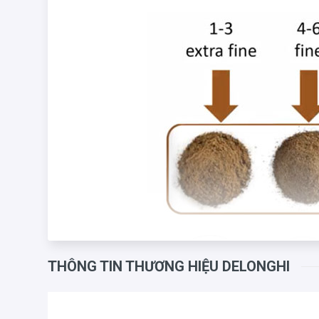
THÔNG TIN THƯƠNG HIỆU DELONGHI
Máy xay cà phê Delonghi KG521.M
được sản xuất với