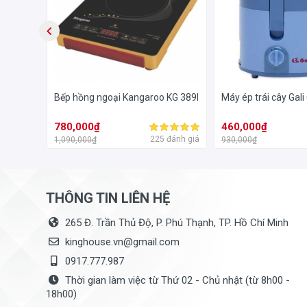
của sản phẩm, tiện lợi trong việc điều chỉnh, sử dụng.
theo ý muốn của bản thân hoặc khách hàng
Zetsu
Bếp hồng ngoại Kangaroo KG 389I
Máy ép trái cây Gal
780,000₫
460,000₫
đánh giá
225 đánh giá
1,090,000₫
930,000₫
THÔNG TIN LIÊN HỆ
265 Đ. Trần Thủ Độ, P. Phú Thạnh, TP. Hồ Chí Minh
kinghouse.vn@gmail.com
0917.777.987
Thời gian làm việc từ Thứ 02 - Chủ nhật (từ 8h00 -
18h00)