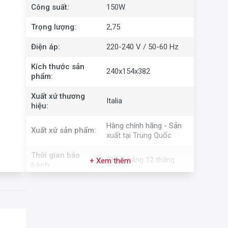
Công suất:
150W
Trọng lượng:
2,75
Điện áp:
220-240 V / 50-60 Hz
Kích thước sản
240x154x382
phẩm:
Xuất xứ thương
Italia
hiệu:
Hàng chính hãng - Sản
Xuất xứ sản phẩm:
xuất tại Trung Quốc
Thời gian bảo
Chính hãng 12 tháng
+ Xem thêm
hành:
ễ