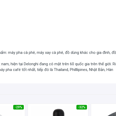
ng hình nón được làm bằng thép không gỉ và có thể tháo rời để dễ d
hẩm: máy pha cà phê, máy xay cà phê, đồ dùng khác cho gia đình, đ
nam, hiện tại Delonghi đang có mặt trên 60 quốc gia trên thế giới. R
y pha café tốt nhất, tiếp đó là Thailand, Philllipines, Nhật Bản, Hàn
công suất là 150W. Đầu ra cà phê bột quý khách có thể đựng trực t
-29%
-32%
ể tùy chỉnh xay cà phê thành bột thật nhuyễn, mịn, giữ trọn hương v