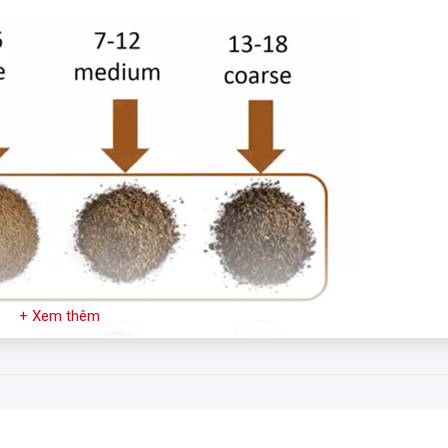
+ Xem thêm
 công nghệ của Italy với lớp vỏ được bọc hoản toàn bằng kim loại d