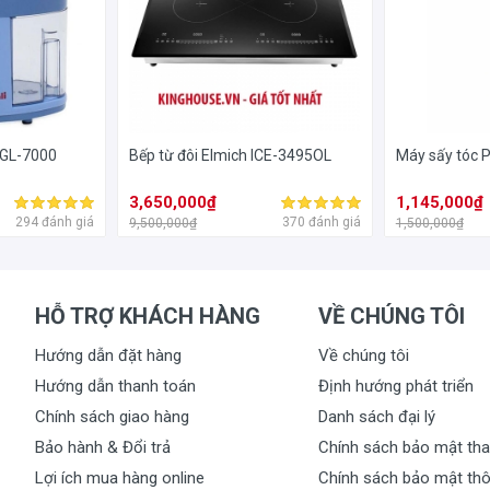
 Quý khách có thể thiết lập được chế độ xay, điều chỉnh độ mịn cà phê
i GL-7000
Bếp từ đôi Elmich ICE-3495OL
Máy sấy tóc 
3,650,000₫
1,145,000₫
294 đánh giá
370 đánh giá
9,500,000₫
1,500,000₫
HỖ TRỢ KHÁCH HÀNG
VỀ CHÚNG TÔI
Hướng dẫn đặt hàng
Về chúng tôi
Hướng dẫn thanh toán
Định hướng phát triển
Chính sách giao hàng
Danh sách đại lý
Bảo hành & Đổi trả
Chính sách bảo mật tha
Lợi ích mua hàng online
Chính sách bảo mật thô