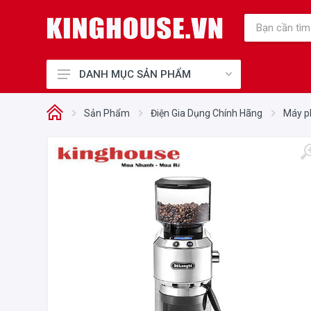
DANH MỤC SẢN PHẨM
Thiết Bị Bếp Chính Hãng
Sản Phẩm
Điện Gia Dụng Chính Hãng
Máy p
Điện Gia Dụng Chính Hãng
Cho Mẹ và Bé
Sức Khỏe và Làm Đẹp
Điện máy, Điện lạnh
Nhà cửa - Đời sống
Phụ kiện tủ bếp, Khóa điện tử
Thiết Bị Công Nghiệp
Thiết bị văn phòng
Thiết bị vệ sinh