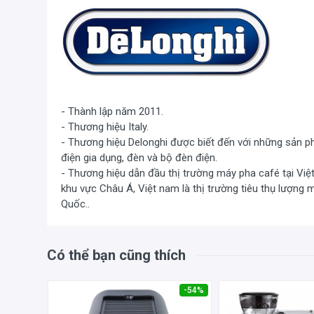
dàng vệ sinh và tháo lắp sản phẩm phần lưỡi xay có dạ
làm sạch đảm bảo vệ sinh an toàn thực phẩm
- Thành lập năm 2011.
- Thương hiệu Italy.
- Thương hiệu Delonghi được biết đến với những sản p
điện gia dụng, đèn và bộ đèn điện.
- Thương hiệu dẫn đầu thị trường máy pha café tại Việt 
khu vực Châu Á, Việt nam là thị trường tiêu thụ lượng má
Quốc..
Có thể bạn cũng thích
Máy xay cà phê Delonghi KG521.M
hoạt động ở mức 
-40%
-54%
vào ngăn chứa. Với 18 chế độ pha quý khách hàng có th