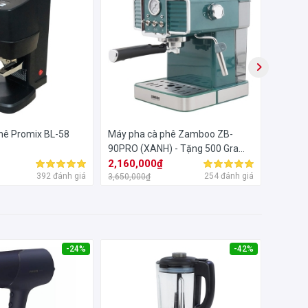
hê Promix BL-58
Máy pha cà phê Zamboo ZB-
Máy pha
90PRO (XANH) - Tặng 500 Gram
LT300
Cà phê
2,160,000₫
29,80
392 đánh giá
254 đánh giá
3,650,000₫
33,800,
-24%
-42%
động