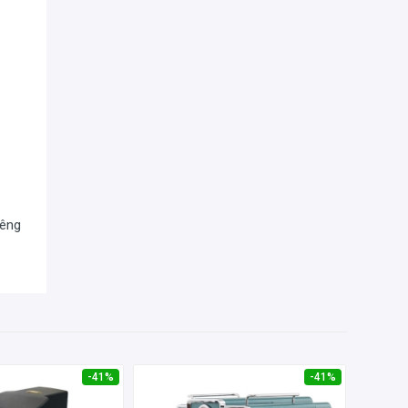
àng
ồ
iêng
iếp
-41%
-41%
ị tự