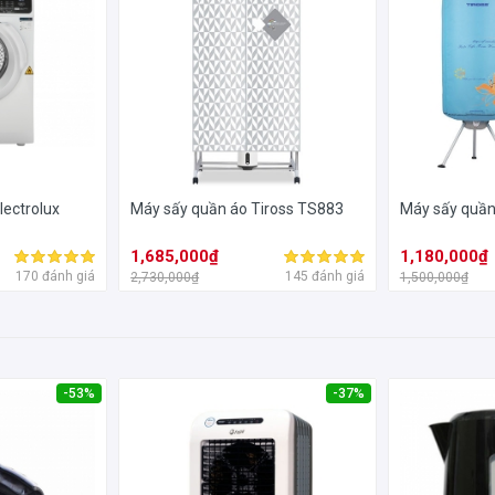
lectrolux
Máy sấy quần áo Tiross TS883
Máy sấy quần
1,685,000₫
1,180,000₫
170 đánh giá
145 đánh giá
2,730,000₫
1,500,000₫
-53%
-37%