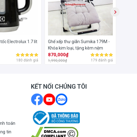
tốc Electrolux 1.7 lít
Ghế xếp thư giãn Sumika 179M -
Bàn ủi 
Khóa kim loại, tặng kèm nệm
GC142
870,000₫
440,0
180 đánh giá
179 đánh giá
1,990,000₫
800,000
KẾT NỐI CHÚNG TÔI
nh toán
ng tin