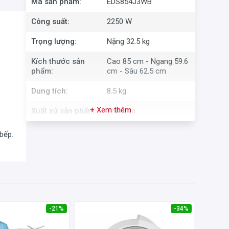
Mã sản phẩm:
EDS854J3WB
Công suất:
2250 W
Trọng lượng:
Nặng 32.5 kg
Kích thước sản
Cao 85 cm - Ngang 59.6
phẩm:
cm - Sâu 62.5 cm
Dung tích:
8.5 kg
+ Xem thêm
Xuất xứ sản phẩm:
Thái Lan
bếp.
-21%
-34%