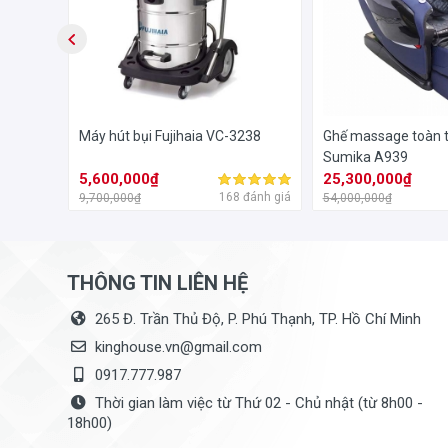
I
Máy hút bụi Fujihaia VC-3238
Ghế massage toàn t
Sumika A939
5,600,000₫
25,300,000₫
đánh giá
168 đánh giá
9,700,000₫
54,000,000₫
THÔNG TIN LIÊN HỆ
265 Đ. Trần Thủ Độ, P. Phú Thạnh, TP. Hồ Chí Minh
kinghouse.vn@gmail.com
0917.777.987
Thời gian làm việc từ Thứ 02 - Chủ nhật (từ 8h00 -
18h00)