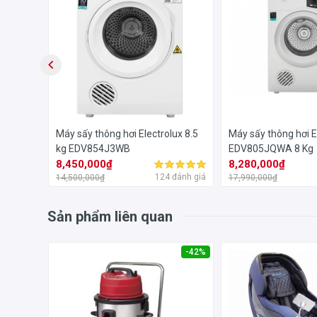
52
Máy sấy thông hơi Electrolux 8.5
Máy sấy thông hơi E
kg EDV854J3WB
EDV805JQWA 8 Kg
8,450,000₫
8,280,000₫
đánh giá
124 đánh giá
14,500,000₫
17,990,000₫
Sản phẩm liên quan
-42%
-42%