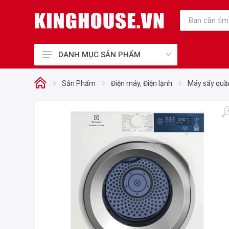
DANH MỤC SẢN PHẨM
Thiết Bị Bếp Chính Hãng
Sản Phẩm
Điện máy, Điện lạnh
Máy sấy quầ
Điện Gia Dụng Chính Hãng
Cho Mẹ và Bé
Sức Khỏe và Làm Đẹp
Điện máy, Điện lạnh
Nhà cửa - Đời sống
Phụ kiện tủ bếp, Khóa điện tử
Thiết Bị Công Nghiệp
Thiết bị văn phòng
Thiết bị vệ sinh