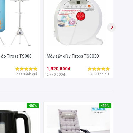
 áo Tiross TS880
Máy sấy giầy Tiross TS8830
Tủ sấy 
(1500W
1,820,000₫
1,960
233 đánh giá
190 đánh giá
2,740,000₫
2,980,0
-50%
-56%