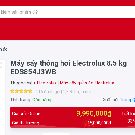
n áo
Máy sấy thông hơi Electrolux 8.5 kg
EDS854J3WB
Thương hiệu:
Electrolux
|
Máy sấy quần áo Electrolux
115 đánh giá | 1,375 lượt xem
Tình trạng:
Còn hàng
Xuất xứ:
Trung 
9,990,000₫
Giá sốc Online
Tiết k
-33
Giá thị trường
15,000,000₫