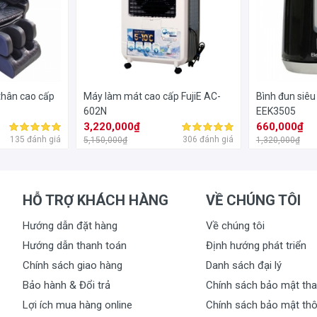
hân cao cấp
Máy làm mát cao cấp FujiE AC-
Bình đun siêu 
602N
EEK3505
3,220,000₫
660,000₫
135 đánh giá
306 đánh giá
5,150,000₫
1,320,000₫
HỖ TRỢ KHÁCH HÀNG
VỀ CHÚNG TÔI
Hướng dẫn đặt hàng
Về chúng tôi
Hướng dẫn thanh toán
Định hướng phát triển
Chính sách giao hàng
Danh sách đại lý
Bảo hành & Đổi trả
Chính sách bảo mật tha
Lợi ích mua hàng online
Chính sách bảo mật thô