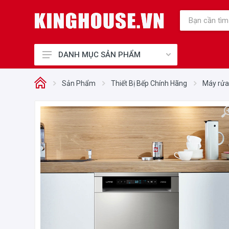
DANH MỤC SẢN PHẨM
Thiết Bị Bếp Chính Hãng
Sản Phẩm
Thiết Bị Bếp Chính Hãng
Máy rửa
Điện Gia Dụng Chính Hãng
Cho Mẹ và Bé
Sức Khỏe và Làm Đẹp
Điện máy, Điện lạnh
Nhà cửa - Đời sống
Phụ kiện tủ bếp, Khóa điện tử
Thiết Bị Công Nghiệp
Thiết bị văn phòng
Thiết bị vệ sinh