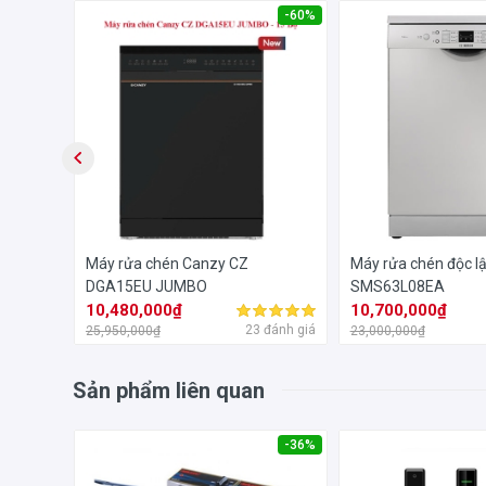
-59%
-60%
ch
Máy rửa chén Canzy CZ
Máy rửa chén độc l
 8
DGA15EU JUMBO
SMS63L08EA
10,480,000₫
10,700,000₫
đánh giá
23 đánh giá
25,950,000₫
23,000,000₫
Sản phẩm liên quan
-35%
-36%