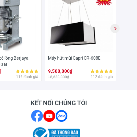
 Chất
đại
có lồng Berjaya
Máy hút mùi Capri CR-608E
Máy hút
 lít
₫
9,500,000₫
2,330
116 đánh giá
112 đánh giá
18,680,000₫
6,900,0
KẾT NỐI CHÚNG TÔI