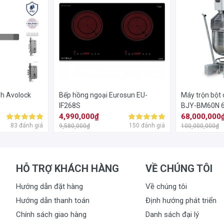
 độc đáo và mới lạ hơn so với nhiều loại máy rửa bát thông thường.
 sử dụng tông màu xám bạc sạch, đẹp tạo cảm giác sang trọng, hiện 
h Avolock
Bếp hồng ngoại Eurosun EU-
Máy trộn bột 
IF268S
BJY-BM60N 60
4,990,000₫
68,000,000
83 đánh giá
150 đánh giá
9,580,000₫
100,000,000₫
HỖ TRỢ KHÁCH HÀNG
VỀ CHÚNG TÔI
Hướng dẫn đặt hàng
Về chúng tôi
Hướng dẫn thanh toán
Định hướng phát triển
Chính sách giao hàng
Danh sách đại lý