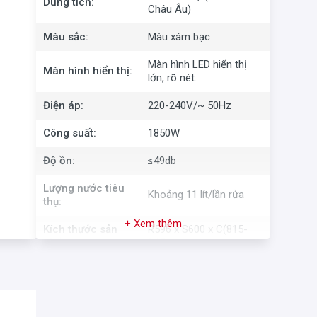
Dung tích:
Châu Âu)
Màu sắc:
Màu xám bạc
Màn hình LED hiển thị
Màn hình hiển thị:
lớn, rõ nét.
Điện áp:
220-240V/~ 50Hz
Công suất:
1850W
Độ ồn:
≤49db
Lượng nước tiêu
Khoảng 11 lít/lần rửa
thụ:
+ Xem thêm
Kích thước sản
R596 x S600 x C(815-
phẩm:
845) mm
Kích thước khoét
R(600-605) x S600 x
lỗ:
C(820-850) mm
Khoá trẻ em - Child