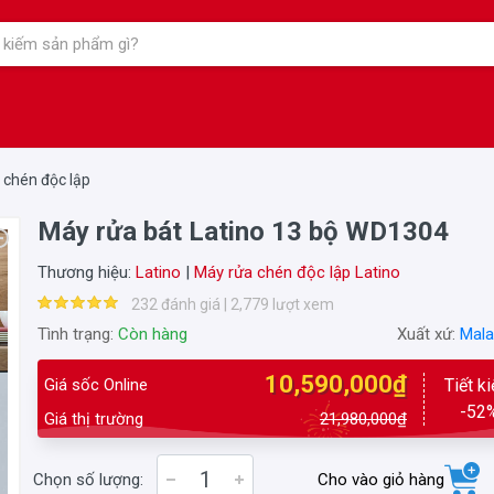
 chén độc lập
Máy rửa bát Latino 13 bộ WD1304
Thương hiệu:
Latino
|
Máy rửa chén độc lập Latino
232 đánh giá | 2,779 lượt xem
Tình trạng:
Còn hàng
Xuất xứ:
Mala
10,590,000₫
Giá sốc Online
Tiết k
-52
Giá thị trường
21,980,000₫
Chọn số lượng:
Cho vào giỏ hàng