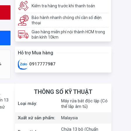
Kiểm tra hàng trước khi thanh toán
Bảo hành nhanh chóng chỉ cần số điện
thoại
Giao hàng miễn phí nội thành HCM trong
bán kính 10km
Hỗ trợ Mua hàng
%
0917777987
THÔNG SỐ KỸ THUẬT
.
ến 13
Máy rửa bát độc lập (Có
Loại máy:
thể lắp âm tủ)
 sử
Xuất xứ sản phẩm:
Malaysia
Chứa 13 bộ (Chuẩn