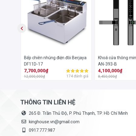
Máy rửa bát Latino LT WD1304
có nhiều điểm ấn tượng,
liệu của máy là thép không gỉ, bền chắc, toàn thể máy
và quý phái.
lock
Bếp chiên nhúng điện đôi Berjaya
Khoá cửa thông min
DF11D-17
AN-393-B
7,700,000₫
4,100,000₫
đánh giá
174 đánh giá
12,000,000₫
8,450,000₫
THÔNG TIN LIÊN HỆ
265 Đ. Trần Thủ Độ, P. Phú Thạnh, TP. Hồ Chí Minh
kinghouse.vn@gmail.com
0917.777.987