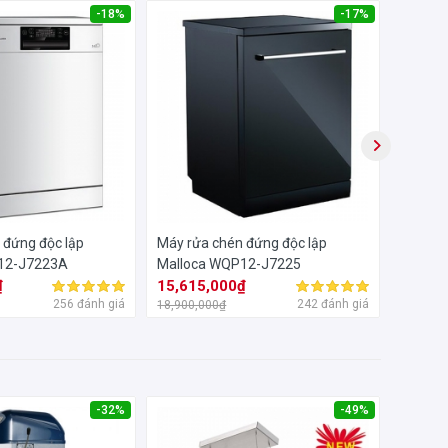
-18%
-17%
 đứng độc lập
Máy rửa chén đứng độc lập
Máy rử
12-J7223A
Malloca WQP12-J7225
1200L
₫
15,615,000₫
13,05
256 đánh giá
242 đánh giá
18,900,000₫
18,000,
-32%
-49%