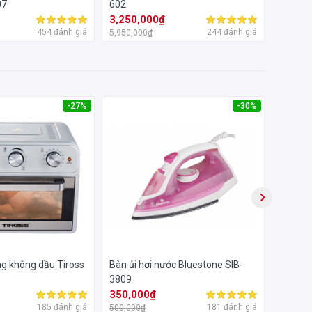
07
602
KG50F
3,250,000₫
1,320
454 đánh giá
244 đánh giá
5,950,000₫
2,500,0
-27%
-30%
nước
-
Tấm
ặc
ng không dầu Tiross
Bàn ủi hơi nước Bluestone SIB-
Ghế Ma
3809
MC380
350,000₫
20,44
185 đánh giá
181 đánh giá
500,000₫
24,050,