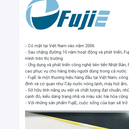
- Có mặt tại Việt Nam vào năm 2006
- Sau chặng đường 10 năm hoạt động và phát triển, Fu
mình trên thị trường.
- Ứng dụng và phát triển công nghệ tiên tiến Nhật Bản,
cao phục vụ cho hàng triệu người dùng trong cả nước.
- FujiE là một thương hiệu hàng đầu tại Việt Nam, côn
Thiết kế chắc chắn với khung vỏ máy làm bằng nhựa ca
đình và cơ quan như Cây nước nóng lạnh, máy hút ẩm,
- Sở hữu tính năng ưu việt và chất lượng đạt chuẩn, n
màu sắc và kiểu dáng trang nhã, đẹp mắt. Tấm làm mát
cạnh đó, kiểu dáng trang nhã và màu sắc hài hòa cũng 
hơn các SP cùng loại. Cửa nạp nước và cho đá làm mát v
- Với những sản phẩm FujiE, cuộc sống của bạn sẽ trở 
các dòng máy làm mát cùng phân khúc, giúp giảm bớt v
thấp nhất trong tất cả các SP cùng loại, phù hợp sử d
phòng làm việc... Cánh quạt lớn, Quạt thổi 4 chiều gió, lên x
khu vực cần làm mát rộng lớn hơn. Có chỉ báo hiệu 