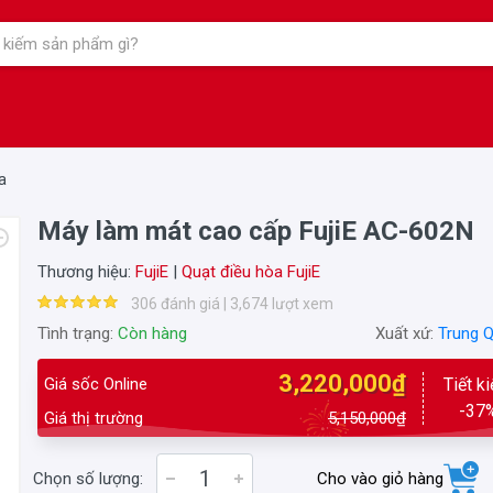
a
Máy làm mát cao cấp FujiE AC-602N
Thương hiệu:
FujiE
|
Quạt điều hòa FujiE
306 đánh giá | 3,674 lượt xem
Tình trạng:
Còn hàng
Xuất xứ:
Trung 
3,220,000₫
Giá sốc Online
Tiết k
-37
Giá thị trường
5,150,000₫
Chọn số lượng:
Cho vào giỏ hàng