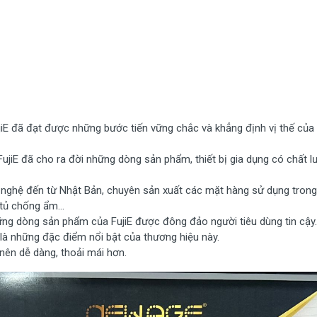
jiE đã đạt được những bước tiến vững chắc và khẳng định vị thế của
 FujiE đã cho ra đời những dòng sản phẩm, thiết bị gia dụng có chất 
g nghệ đến từ Nhật Bản, chuyên sản xuất các mặt hàng sử dụng trong
o cấp nguyên chất, độ bền cao, không sử dụng nhựa tái chế độc hại
 tủ chống ẩm…
hững dòng sản phẩm của FujiE được đông đảo người tiêu dùng tin cậy
 cấu tạo dạng rỗ tổ ong 3 mặt lấy gió làm mát dày rộng làm mát nh
là những đặc điểm nổi bật của thương hiệu này.
ào ở phía trước mặt, rất tiện lợi, bình chứa nước 40Lít, lớn nhất tr
nên dễ dàng, thoải mái hơn.
iệc phải tiếp nước liên tục như các dòng máy khác. Độ ồn thấp chỉ 
ụng cho các không gian cần sự yên tĩnh như phòng ngủ, phòng khách,
uống tùy chỉnh, trái phải tự động điều chỉnh hướng gió dễ dàng va
mức nước thấp, hết nước, tự động tắt chế độ gió ẩm chuyển sang chế 