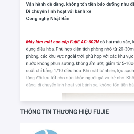
Vận hành dễ dàng, không tốn tiền bảo dưỡng như đ
Di chuyển linh hoạt với bánh xe
Công nghệ Nhật Bản
Máy làm mát cao cấp
FujiE AC-602N
có hai màu sắc, k
dụng điều hòa. Phù hợp diện tích phòng nhỏ từ 20-30m
phòng, các khu vực ngoài trời, phù hợp với các khu vự
nước không phun sương, không ẩm ướt, giảm từ 5-10oC,
suất chỉ bằng 1/10 điều hòa. Khí mát tự nhiên, lọc sạ
tăng đối lưu tốt cho sức khỏe người già và trẻ nhỏ. K
dàng, di chuyển linh hoạt với bánh xe, không tốn tiền 
THÔNG TIN THƯƠNG HIỆU FUJIE