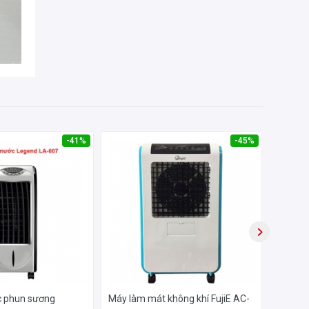
àm
i
ư
năng
ựa
g sử
-41%
-45%
nhà
. Dễ
c phun sương
Máy làm mát không khí FujiE AC-
Máy là