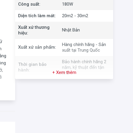
Công suất:
180W
Diện tích làm mát:
20m2 - 30m2
Xuất xứ thương
Nhật Bản
hiệu:
sử
Hàng chính hãng - Sản
Xuất xứ sản phẩm:
n
xuất tại Trung Quốc
bằng
Bảo hành chính hãng 2
ông
Thời gian bảo
năm, kỹ thuật đến tận
ở,
hành:
+ Xem thêm
nhà
ễ