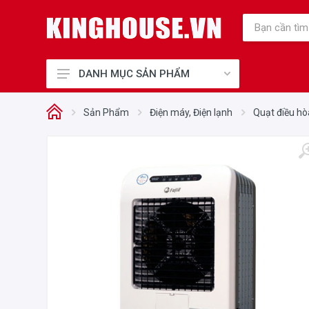
DANH MỤC SẢN PHẨM
Thiết Bị Bếp Chính Hãng
Sản Phẩm
Điện máy, Điện lạnh
Quạt điều hò
Điện Gia Dụng Chính Hãng
Cho Mẹ và Bé
Sức Khỏe và Làm Đẹp
Điện máy, Điện lạnh
Nhà cửa - Đời sống
Phụ kiện tủ bếp, Khóa điện tử
Thiết Bị Công Nghiệp
Thiết bị văn phòng
Thiết bị vệ sinh