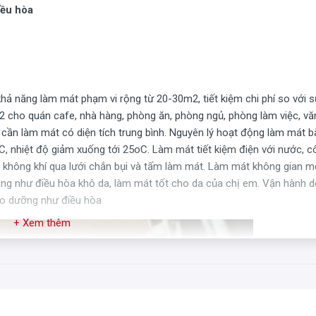
iều hòa
hả năng làm mát phạm vi rộng từ 20-30m2, tiết kiệm chi phí so với 
2 cho quán cafe, nhà hàng, phòng ăn, phòng ngủ, phòng làm việc, vă
c cần làm mát có diện tích trung bình. Nguyên lý hoạt động làm mát 
 nhiệt độ giảm xuống tới 25oC. Làm mát tiết kiệm điện với nước, c
ch không khí qua lưới chắn bụi và tấm làm mát. Làm mát không gian m
hông như điều hòa khô da, làm mát tốt cho da của chị em. Vận hành d
bảo dưỡng như điều hòa
+ Xem thêm