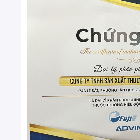
gió thô khi khay hết nước. Tiêu thụ điện cực thấp (bằng
thấp, trung bình, cao phù hợp cho từng không gian & l