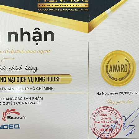
 2-3 bóng đèn tuýt) chỉ với 180W. Có 3 cấp độ gió làm mát linh hoạt:
ứa tuổi khác nhau