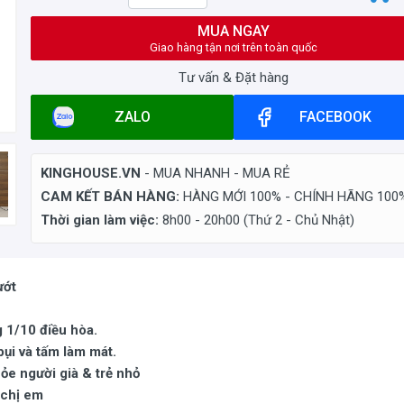
MUA NGAY
Giao hàng tận nơi trên toàn quốc
Tư vấn & Đặt hàng
ZALO
FACEBOOK
KINGHOUSE.VN
- MUA NHANH - MUA RẺ
CAM KẾT BÁN HÀNG:
HÀNG MỚI 100% - CHÍNH HÃNG 100
Thời gian làm việc:
8h00 - 20h00 (Thứ 2 - Chủ Nhật)
ướt
g 1/10 điều hòa.
bụi và tấm làm mát.
ỏe người già & trẻ nhỏ
 chị em