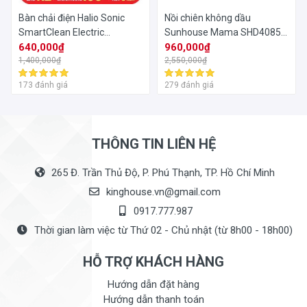
Bàn chải điện Halio Sonic
Nồi chiên không dầu
SmartClean Electric
Sunhouse Mama SHD4085G
Toothbrush
640,000₫
- 3.5L
960,000₫
1,400,000₫
2,550,000₫
173 đánh giá
279 đánh giá
THÔNG TIN LIÊN HỆ
265 Đ. Trần Thủ Độ, P. Phú Thạnh, TP. Hồ Chí Minh
kinghouse.vn@gmail.com
0917.777.987
Thời gian làm việc từ Thứ 02 - Chủ nhật (từ 8h00 - 18h00)
HỖ TRỢ KHÁCH HÀNG
Hướng dẫn đặt hàng
Hướng dẫn thanh toán