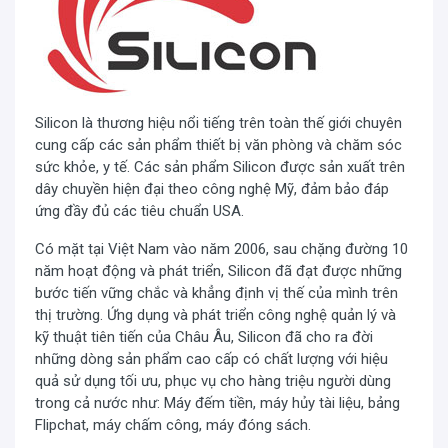
Silicon là thương hiệu nổi tiếng trên toàn thế giới chuyên
cung cấp các sản phẩm thiết bị văn phòng và chăm sóc
Chức năng đếm tiền và kiểm tra tiền giả
sức khỏe, y tế. Các sản phẩm Silicon được sản xuất trên
Máy đếm tiền
Silicon MC-7600
hỗ trợ con người trong
dây chuyền hiện đại theo công nghệ Mỹ, đảm bảo đáp
việc đếm tiền và phát hiện tiền giả. Với tốc độ lên đến
ứng đầy đủ các tiêu chuẩn USA.
1000 tờ trong một phút đếm các loại tiền VND và ngoại
tệ thông dụng. Khả năng phát hiện tiền Việt siêu giả có
Có mặt tại Việt Nam vào năm 2006, sau chặng đường 10
năm hoạt động và phát triển, Silicon đã đạt được những
trên thị trường hiện nay nhờ mắt đọc tia UV và hồng
bước tiến vững chắc và khẳng định vị thế của mình trên
ngoại.
thị trường. Ứng dụng và phát triển công nghệ quản l‎ý và
Tính năng tự động thông minh
kỹ thuật tiên tiến của Châu Âu, Silicon đã cho ra đời
những dòng sản phẩm cao cấp có chất lượng với hiệu
Khi đưa tiền vào
MC-7600
sẽ tự động chạy và khi hết
quả sử dụng tối ưu, phục vụ cho hàng triệu người dùng
tiền máy sẽ tự động dừng, giảm bớt thao tác cho người
trong cả nước như: Máy đếm tiền, máy hủy tài liệu, bảng
sử dụng. Hoàn toàn tự động nhận biết mệnh giá tiền và
Flipchat, máy chấm công, máy đóng sách.
chất liệu tiền giấy hoặc polime, VNĐ hay ngoại tệ. Đa