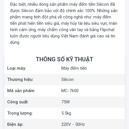
dạng chức năng đếm tự động thông minh như ấn định số
Đặc biệt, nhiều dòng sản phẩm máy đếm tiền Silicon đã
tờ cần đếm, đếm cộng dồn, đếm mẻ, cổng tổng VND
được Silicon đảm bảo với độ chính xác 100%. Những sản
chính xác tuyệt đối, tự động tách tờ tránh bị dính và gây
phẩm mang tính đột phá về công nghệ như: máy đếm
ra thiếu hụt khi đếm. Đặc biệt,
máy đếm tiền Silicon
còn
tiền phát hiện tiền siêu giả, máy hủy tài liệu siêu vụn, màn
hình cảm ứng, máy chấm công vân tay và bảng Flipchat
có thể tự động kiểm tra hoạt động và báo các sự cố về
luôn được người tiêu dùng Việt Nam đánh giá cao và tin
mắt thần, motor,...trên màn hình, người dùng kịp thời điều
dùng.
chỉnh, không làm gián đoạn quá trình hoạt động và giúp
thiết bị bền, tăng tuổi thọ sử dụng.
THÔNG SỐ KỸ THUẬT
Dễ dàng nâng cấp
Loại máy:
Máy đếm tiền
Máy đếm tiền
Silicon MC-7600
được sản xuất trên dây
chuyền công nghệ hiện đại tiên tiến nhất, đạt tiêu chuẩn
Thương hiệu:
Silicon
chất lượng Châu Âu, được giám định bởi các tổ chức
chứng nhận và giám định sản phẩm hàng đầu quốc tế. Sử
Mã sản phẩm:
MC-7600
dụng phần mềm điều khiển linh hoạt, nâng cấp được phần
Công suất:
75W
mềm khi có phiên bản mới.
Trọng lượng:
5.5kg
Điện áp:
220V - 50Hz