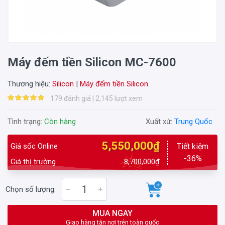
Máy đếm tiền Silicon MC-7600
Thương hiệu:
Silicon
|
Máy đếm tiền Silicon
179 đánh giá | 2,145 lượt xem
Tình trạng:
Còn hàng
Xuất xứ:
Trung Quốc
5,550,000₫
Giá sốc Online
Tiết kiệm
-36%
Giá thị trường
8,700,000₫
Chọn số lượng:
MUA NGAY
Giao hàng tận nơi trên toàn quốc