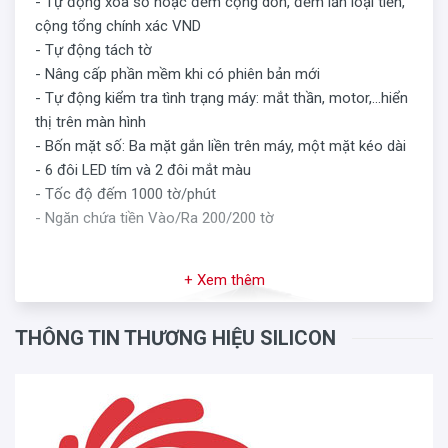
- Tự động xóa số hoặc đếm cộng dồn, đếm lẫn loại tiền,
cộng tổng chính xác VND
- Tự động tách tờ
- Nâng cấp phần mềm khi có phiên bản mới
- Tự động kiểm tra tình trạng máy: mắt thần, motor,...hiển
thị trên màn hình
- Bốn mặt số: Ba mặt gắn liền trên máy, một mặt kéo dài
- 6 đôi LED tím và 2 đôi mắt màu
- Tốc độ đếm 1000 tờ/phút
- Ngăn chứa tiền Vào/Ra 200/200 tờ
+ Xem thêm
THÔNG TIN THƯƠNG HIỆU SILICON