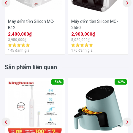
Hàng chính hãng - Lắp ráp
Xuất xứ sản phẩm:
Trung Quốc
Máy đếm tiền Silicon MC-
Máy đếm tiền Silicon MC-
Thời gian bảo hành:
12 Tháng
B12
2550
2,400,000₫
2,900,000₫
3,950,000₫
5,020,000₫
145 đánh giá
170 đánh giá
Sản phẩm liên quan
-54%
-62%