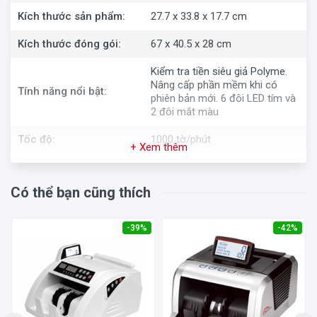
Kích thước sản phẩm:
27.7 x 33.8 x 17.7 cm
Kích thước đóng gói:
67 x 40.5 x 28 cm
Kiểm tra tiền siêu giả Polyme.
Nâng cấp phần mềm khi có
Tính năng nổi bật:
phiên bản mới. 6 đôi LED tím và
2 đôi mắt màu
Tốc độ:
1000 tờ/phút
+ Xem thêm
Đếm tiền VNĐ, USD, EURO. Phát
Chức năng:
hiện tiền siêu giả Polyme
Có thể bạn cũng thích
Bảng điều khiển:
Nút bấm
-39%
-42%
Ngăn chứa tiền Vào/Ra
Dung tích:
200/200 tờ
Trọng lượng đóng gói:
6.5kg
Xuất xứ thương hiệu:
Mỹ