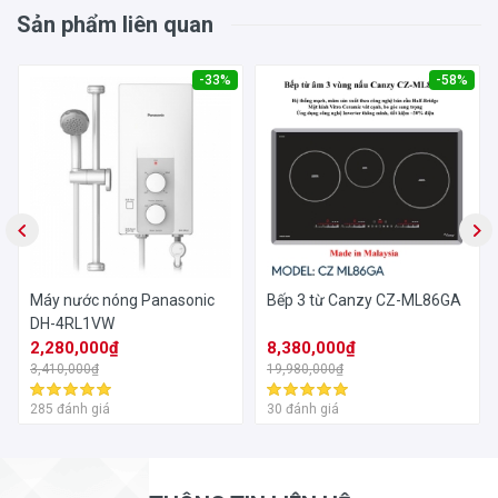
Sản phẩm liên quan
-33%
-58%
Máy nước nóng Panasonic
Bếp 3 từ Canzy CZ-ML86GA
DH-4RL1VW
2,280,000₫
8,380,000₫
3,410,000₫
19,980,000₫
285 đánh giá
30 đánh giá