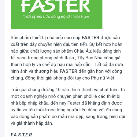
Chức năng Booster
Bạn cũng có thể thúc đẩy quá trình nấu nhanh hơn bằng
cách kích hoạt chức năng Booster. Chức năng này giúp
công suất của lò phải từ 2000W đến 2300W, lò trái trên
1800W lên 2000W và lò trái dưới 1200W lên 1600W.
Sản phẩm thiết bị nhà bếp cao cấp
FASTER
được sản
xuất trên dây chuyền hiện đại, tiên tiến. Sự kết hợp hoàn
Đa dạng tính năng thông minh
hảo giữa: chất lượng sản phẩm Châu Âu; kiểu dáng tinh
tế, sang trọng phong cách Italia , Tây Ban Nha cùng giá
Tính năng tạm dựng rất tiện lợi khi bạn muốn tạm dừng
thành hợp lý và chế độ hậu mãi hấp dẫn… Tất cả đã đưa
quá trình nấu, chỉ cần chọn lại tính năng này mọi công
hình ảnh và thương hiệu
FASTER
đến gần hơn với công
suất thời gian đã cài đặt trước đó sẽ hoạt động tiếp tục.
chúng, đồng thời giải phóng đôi tay cho Phụ nữ Việt.
Để giảm bớt điện năng tiêu thụ khi bạn muốn làm nóng lại
Trải qua chặng đường 10 năm hình thành và phát triển, từ
thực phẩm thì chọn chức năng hâm nóng, bếp sẽ hoạt
một doanh nghiệp nhỏ chuyên phân phối lẻ các thiết bị
động ở mức công suất thấp, hạn chế bị cháy khét.
nhà bếp nhập khẩu, đến nay Faster đã khẳng định được
uy tín và tên tuổi trong lòng người tiêu dùng với đa dạng
Bếp còn có khả năng chống trào và đặt biệt hơn khi có
các dòng sản phẩm có mẫu mã đẹp, sang trọng, hiện đại
tính năng khóa bàn phím đảm bảo cho các chức năng
và giá thành hấp dẫn.
không bị thay đổi ngoài mong muốn.
F.A.S.T.E.R