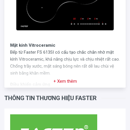
Mặt kính Vitroceramic
Bếp từ Faster FS 613SI có cấu tạo chắc chắn nhờ mặt
kính Vitroceramic, khả năng chịu lực và chịu nhiệt rất cao.
Chống trầy xước, mặt sáng bóng nên rất dễ lau chùi vệ
sinh bằng khăn mềm.
+ Xem thêm
Điều khiển cảm ứng
Bếp Faster FS 613SI có 9 mức công suất hoạt động, phù
THÔNG TIN THƯƠNG HIỆU FASTER
hợp với tất cả món ăn cần chế biến. Dễ dàng điều chỉnh
bằng bàn phím điều khiển cảm ứng chạm siêu nhạy và
đơn giản.