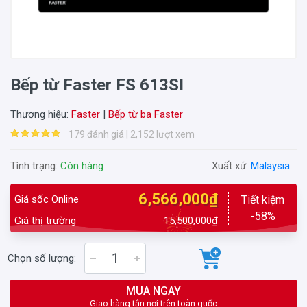
Bếp từ Faster FS 613SI
Thương hiệu:
Faster
|
Bếp từ ba Faster
179 đánh giá | 2,152 lượt xem
Tình trạng:
Còn hàng
Xuất xứ:
Malaysia
6,566,000₫
Giá sốc Online
Tiết kiệm
-58%
Giá thị trường
15,500,000₫
Chọn số lượng:
MUA NGAY
Giao hàng tận nơi trên toàn quốc