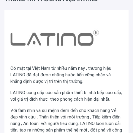
Xem thêm:
Bếp điện từ đôi giá tốt tại Kinghouse
Bếp từ Latino LT-350I
sử dụng Công nghệ inverter biến
tần, tăng tuổi thọ cho bếp và tiết kiệm tối đa điện năng
tiêu thụ. Ngoài ra, Bếp còn có hệ thống điều khiển cảm
ứng trượt Slider siêu nhạy, với 9 mức độ công suất giúp
Có mặt tại Việt Nam từ nhiều năm nay , thương hiệu
người dùng dễ dàng lựa chọn mức nhiệt phù hơp cho
LATINO đã đạt được những bước tiến vững chắc và
từng món ăn... ta chỉ việc điều chỉnh mức công suất to
khẳng định được vị trí trên thị trường.
nhỏ theo ý muốn mà không phải thao tác chọn vùng nấu
LATINO cung cấp các sản phẩm thiết bị nhà bếp cao cấp,
như bếp thông thường.
với giá trị đích thực theo phong cách hiện đại nhất.
Với tầm nhìn và sứ mệnh đem đến cho khách hàng Vẻ
đẹp vĩnh cửu , Thân thiện với môi trường , Tiếp kiệm điện
năng , An toàn với người tiêu dùng, LATINO luôn luôn cải
tiến, tạo ra những sản phẩm thế hệ mới , đột phá về công