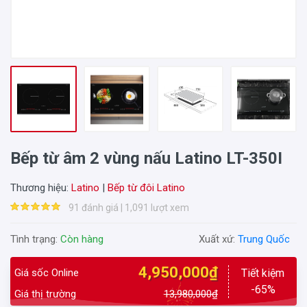
Bếp từ âm 2 vùng nấu Latino LT-350I
Thương hiệu:
Latino
|
Bếp từ đôi Latino
91 đánh giá | 1,091 lượt xem
Tình trạng:
Còn hàng
Xuất xứ:
Trung Quốc
4,950,000₫
Giá sốc Online
Tiết kiệm
-65%
Giá thị trường
13,980,000₫