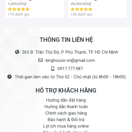
1,300,000₫
38,900,000₫
KÍCH THƯỚC SẢN PHẨM:
178 đánh giá
156 đánh giá
Kích thước: 730x430mm
Kích thước khoét đá: 685x385mm
THÔNG TIN LIÊN HỆ
265 Đ. Trần Thủ Độ, P. Phú Thạnh, TP. Hồ Chí Minh
kinghouse.vn@gmail.com
0917.777.987
Thời gian làm việc từ Thứ 02 - Chủ nhật (từ 8h00 - 18h00)
HỖ TRỢ KHÁCH HÀNG
Hướng dẫn đặt hàng
Hướng dẫn thanh toán
Chính sách giao hàng
Bảo hành & Đổi trả
Lợi ích mua hàng online