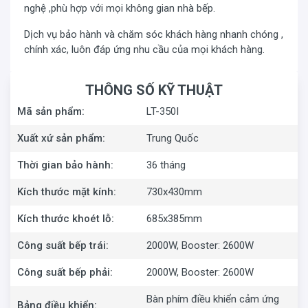
nghệ ,phù hợp với mọi không gian nhà bếp.
Dịch vụ bảo hành và chăm sóc khách hàng nhanh chóng ,
chính xác, luôn đáp ứng nhu cầu của mọi khách hàng.
THÔNG SỐ KỸ THUẬT
Mã sản phẩm:
LT-350I
Xuất xứ sản phẩm:
Trung Quốc
Thời gian bảo hành:
36 tháng
Kích thước mặt kính:
730x430mm
Kích thước khoét lỗ:
685x385mm
Xem thêm:
Máy hút mùi cổ điển giá ưu đãi
Công suất bếp trái:
2000W, Booster: 2600W
Công suất bếp phải:
2000W, Booster: 2600W
Bếp Latino LT-350I
gồm 2 vùng nấu dạng từ với tổng công
suất 4000W. Bếp trái và bếp phải có công suất là 2000W
Bàn phím điều khiển cảm ứng
Bảng điều khiển: