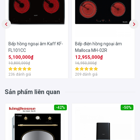
Bếp hồng ngoại âm Kaff KF-
Bếp điện hồng ngoại âm
FL101CC
Malloca MH-02R
5,100,000₫
12,955,000₫
10,800,000₫
16,950,000₫
236 đánh giá
209 đánh giá
Sản phẩm liên quan
-42%
-50%