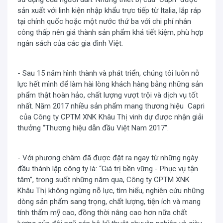
sản xuất với linh kiện nhập khẩu trực tiếp từ Italia, lắp ráp
tại chính quốc hoặc một nước thứ ba với chi phí nhân
công thấp nên giá thành sản phẩm khá tiết kiệm, phù hợp
ngân sách của các gia đình Việt.
- Sau 15 năm hình thành và phát triển, chúng tôi luôn nỗ
lực hết mình để làm hài lòng khách hàng bằng những sản
phẩm thật hoàn hảo, chất lượng vượt trội và dịch vụ tốt
nhất. Năm 2017 nhiều sản phẩm mang thương hiệu Capri
Thực tế, mức tiêu thụ điện năng của
bếp điện từ Capri
của Công ty CPTM XNK Khâu Thị vinh dự được nhận giải
CR-827KT
inverter so với bếp thường dao động khoảng 5
thưởng “Thương hiệu dẫn đầu Việt Nam 2017".
– 10% điện năng, tuy nhiên ở những dòng bếp cao cấp
của
Capri
, tỉ lệ tiết kiệm điện năng của bếp từ inverter có
- Với phương châm đã được đặt ra ngay từ những ngày
thể lên đến 40%. Đặc biệt độ bền của bếp inverter cao
đầu thành lập công ty là: “Giá trị bền vững - Phục vụ tận
hơn gấp rưỡi so với bếp từ thông thường. Bếp từ inverter
tâm”, trong suốt những năm qua, Công ty CPTM XNK
có nhiều tính năng hiện đại, công suất sử dụng cao nhờ
Khâu Thị không ngừng nỗ lực, tìm hiểu, nghiên cứu những
công nghệ mạch biến tần.
dòng sản phẩm sang trọng, chất lượng, tiện ích và mang
tính thẩm mỹ cao, đồng thời nâng cao hơn nữa chất