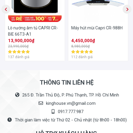
Lò nướng âm tủ CAPRI CR-
Máy hút mùi Capri CR-988H
BIE 66T3-A1
13,900,000₫
4,450,000₫
23,990,000₫
8,980,000₫
137 đánh giá
112 đánh giá
THÔNG TIN LIÊN HỆ
265 Đ. Trần Thủ Độ, P. Phú Thạnh, TP. Hồ Chí Minh
kinghouse.vn@gmail.com
0917.777.987
Thời gian làm việc từ Thứ 02 - Chủ nhật (từ 8h00 - 18h00)