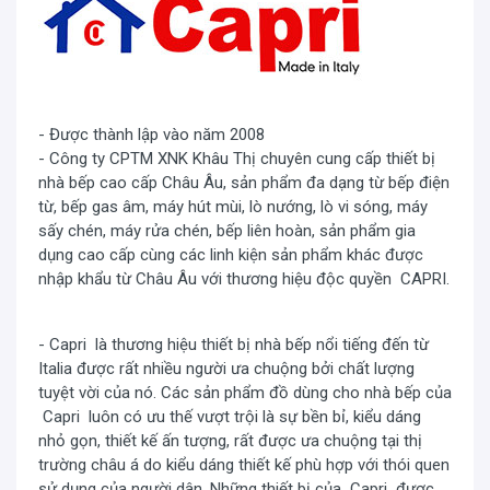
(V) để dùng đúng theo mục đích. Tính năng biến tần này
dễ dàng tăng hoặc giảm công suất của các thiết bị điện
sử dụng động cơ hoặc lõi từ.
Công nghệ
inverter
giúp làm giảm lượng tiêu thụ điện
- Được thành lập vào năm 2008
của các sản phẩm có sử dụng lõi từ như bếp từ, máy
- Công ty CPTM XNK Khâu Thị chuyên cung cấp thiết bị
lạnh, hay tủ lạnh, để tối ưu và kiểm soát lượng điện sử
nhà bếp cao cấp Châu Âu, sản phẩm đa dạng từ bếp điện
dụng trong tầm kiểm soát, giúp bếp từ điều chỉnh mức
từ, bếp gas âm, máy hút mùi, lò nướng, lò vi sóng, máy
công suất phù hợp để không làm tiêu thụ nhiều điện
sấy chén, máy rửa chén, bếp liên hoàn, sản phẩm gia
năng. Bếp từ
inverter
có cảm biến thông minh sẽ cố định
dụng cao cấp cùng các linh kiện sản phẩm khác được
công suất tiêu thụ điện khi đun nấu và tự động điều chỉnh
nhập khẩu từ Châu Âu với thương hiệu độc quyền CAPRI.
liên tục để đảm bảo mức nhiệt tương đương bằng với
con số hiển thị trên bàn điều khiển.
- Capri là thương hiệu thiết bị nhà bếp nổi tiếng đến từ
Italia được rất nhiều người ưa chuộng bởi chất lượng
tuyệt vời của nó. Các sản phẩm đồ dùng cho nhà bếp của
Capri luôn có ưu thế vượt trội là sự bền bỉ, kiểu dáng
nhỏ gọn, thiết kế ấn tượng, rất được ưa chuộng tại thị
trường châu á do kiểu dáng thiết kế phù hợp với thói quen
sử dụng của người dân. Những thiết bị của Capri được