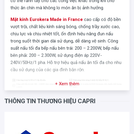
có thể rảnh tay cho các công việc khác trong khi chờ
thức ăn chín mà không lo món ăn bị ảnh hưởng.
Mặt kính Eurokera Made in France
cao cấp có độ bền
vượt trội, chất liệu kính sáng bóng, chống trầy xước cao,
chịu lực và chịu nhiệt tốt, ổn định hiệu năng đun nấu
trong suốt thời gian dài sử dụng, dễ dàng vệ sinh. Công
suất nấu tối đa bếp nấu bên trái: 200 – 2.200W, bếp nấu
bên phải: 200 – 2.300W, sử dụng điện áp 220V-
240V/50Hz/1 pha. Hỗ trợ hiệu quả nấu ăn tối đa cho nhu
cầu sử dụng của các gia đình bận rộn.
+ Xem thêm
THÔNG TIN THƯƠNG HIỆU CAPRI
Bếp điện từ Capri CR-827KT
áp dụng công nghệ Inverter
tích hợp trong Mainbord là công nghệ biến tần cho phép
biến đổi tần số (Hz), cường độ dòng (Am), hiệu điện thế