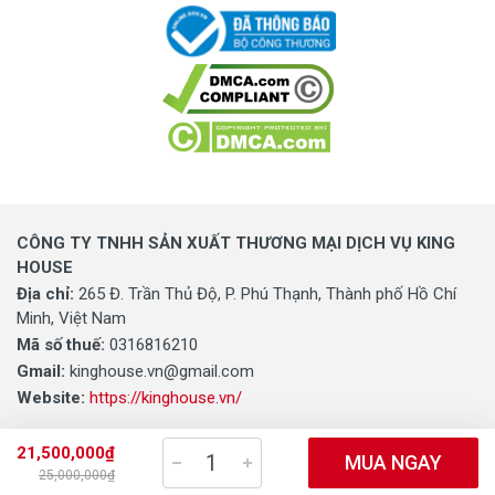
CÔNG TY TNHH SẢN XUẤT THƯƠNG MẠI DỊCH VỤ KING
HOUSE
Địa chỉ:
265 Đ. Trần Thủ Độ, P. Phú Thạnh, Thành phố Hồ Chí
Minh, Việt Nam
Mã số thuế:
0316816210
Gmail:
kinghouse.vn@gmail.com
Website:
https://kinghouse.vn/
21,500,000₫
MUA NGAY
25,000,000₫
0316816210 - CÔNG TY TNHH SẢN XUẤT THƯƠNG MẠI DỊCH VỤ