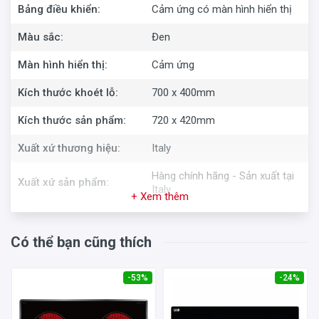
Bảng điều khiển:
Cảm ứng có màn hình hiển thị
Màu sắc:
Đen
Màn hình hiển thị:
Cảm ứng
Kích thước khoét lỗ:
700 x 400mm
Kích thước sản phẩm:
720 x 420mm
Xuất xứ thương hiệu:
Italy
Hàng chính hãng - Sản xuất tại
Xuất xứ sản phẩm:
Italy
+ Xem thêm
Thời gian bảo hành:
Chính hãng 24 tháng
Có thể bạn cũng thích
-53%
-24%