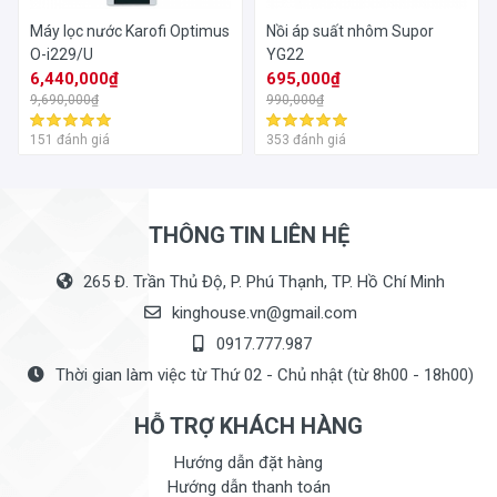
Máy lọc nước Karofi Optimus
Nồi áp suất nhôm Supor
O-i229/U
YG22
6,440,000₫
695,000₫
9,690,000₫
990,000₫
151 đánh giá
353 đánh giá
THÔNG TIN LIÊN HỆ
265 Đ. Trần Thủ Độ, P. Phú Thạnh, TP. Hồ Chí Minh
kinghouse.vn@gmail.com
0917.777.987
Thời gian làm việc từ Thứ 02 - Chủ nhật (từ 8h00 - 18h00)
HỖ TRỢ KHÁCH HÀNG
Hướng dẫn đặt hàng
Hướng dẫn thanh toán