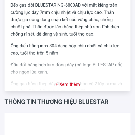
Bếp gas đôi BLUESTAR NG-6800AD với mặt kiếng trên
cường lực dày 7mm chịu nhiệt và chịu lực cao. Thân
được gia công dạng chậu kết cấu vững chắc, chống
chuột phá. Thân được làm bằng thép phủ sơn tĩnh điện
chống rỉ sét, dễ dàng vệ sinh, tuổi thọ cao.
Ống điếu bằng inox 304 dạng hộp chịu nhiệt và chịu lực
cao, tuổi thọ trên 5 năm
Đầu đốt bằng hợp kim đồng dày (có logo BLUESTAR nổi)
cho ngọn lửa xanh.
Ống gas bằng thép dày 1mm được bảo vệ 2 lớp si mạ và
+ Xem thêm
sơn tĩnh điện chống rò rỉ gas tuyệt đối.
THÔNG TIN THƯƠNG HIỆU BLUESTAR
Bộ đánh lửa được gia công dày hơn các dòng đánh lửa
phổ thông. Trên thân đánh lửa có dập logo BLUESTAR.
Kiềng bằng thép tráng men chịu nhiệt cao (>950°C). Chân
kiềng dày 5mm vững chắc.