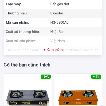
Loại máy:
Bếp gas đôi
Thương hiệu:
Bluestar
Mã sản phẩm:
NG-6800AD
Xuất xứ thương hiệu:
Nhật Bản
Xuất xứ sản phẩm:
Việt Nam
+ Xem thêm
Thời gian bảo hành:
24 tháng chính hãng toàn quốc
Có thể bạn cũng thích
-20%
-44%