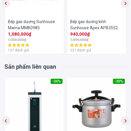
Bếp gas dương Sunhouse
Bếp gas dương kính
Mama MMB0985
Sunhouse Apex APB3552
1,080,000₫
940,000₫
1,350,000₫
1,690,000₫
137 đánh giá
221 đánh giá
Sản phẩm liên quan
-34%
-30%