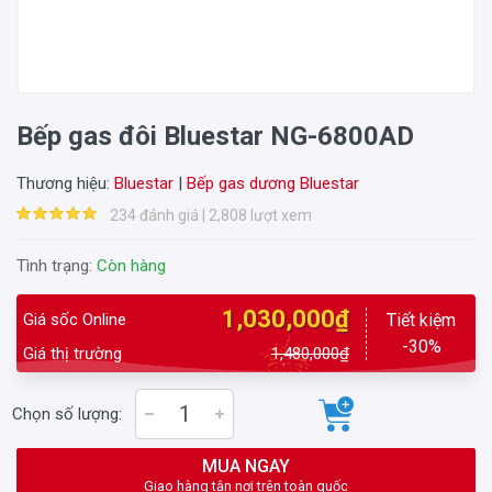
Bếp gas đôi Bluestar NG-6800AD
Thương hiệu:
Bluestar
|
Bếp gas dương Bluestar
234 đánh giá | 2,808 lượt xem
Tình trạng:
Còn hàng
1,030,000₫
Giá sốc Online
Tiết kiệm
-30%
Giá thị trường
1,480,000₫
Chọn số lượng:
MUA NGAY
Giao hàng tận nơi trên toàn quốc