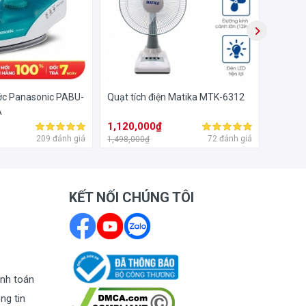
à
 cao,
ước Panasonic PABU-
Quạt tích điện Matika MTK-6312
Máy lọ
iện
A
200GD
nhất.
1,120,000₫
2,340
209 đánh giá
72 đánh giá
1,498,000₫
4,090,0
KẾT NỐI CHÚNG TÔI
nh toán
ng tin