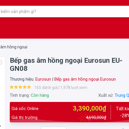
 âm hồng ngoại
Bếp gas âm hồng ngoại Eurosun EU-
GN08
Thương hiệu:
Eurosun
|
Bếp gas âm hồng ngoại Eurosun
165 đánh giá | 1,978 lượt xem
Tình trạng:
Còn hàng
Xuất xứ:
Trung 
3,390,000₫
Giá sốc Online
Tiết k
-28
Giá thị trường
4,690,000₫