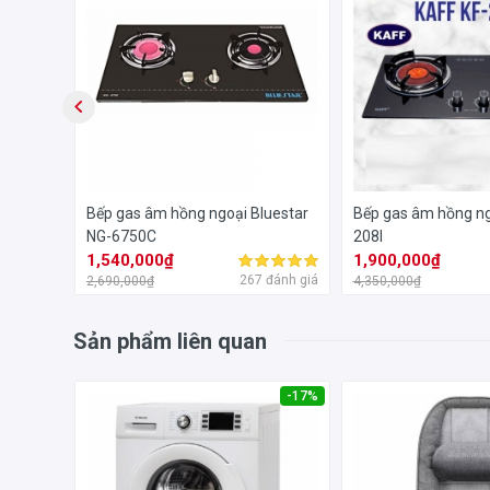
edSun
Bếp gas âm hồng ngoại Bluestar
Bếp gas âm hồng ng
NG-6750C
208I
1,540,000₫
1,900,000₫
đánh giá
267 đánh giá
2,690,000₫
4,350,000₫
Sản phẩm liên quan
-39%
-17%