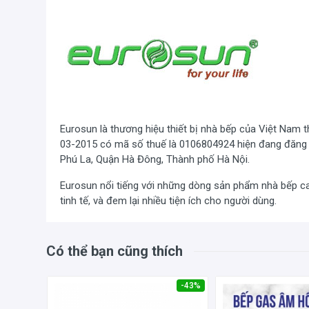
Eurosun là thương hiệu thiết bị nhà bếp của Việt Nam
03-2015 có mã số thuế là 0106804924 hiện đang đăng k
Bếp gas âm hồng ngoại Eurosun
EU-GN08
là dòng bếp 
Phú La, Quận Hà Đông, Thành phố Hà Nội.
bếp, bát chia lửa, ống dẫn gas, cụm van điều áp, sứ đá
) và có bộ chia lửa bằng gốm Ceramic gây ra hiện tượng
Eurosun nổi tiếng với những dòng sản phẩm nhà bếp ca
Kg/h/lò giúp tiết kiệm gas lên tới 40% so với các loại 
tinh tế, và đem lại nhiều tiện ích cho người dùng.
Có thể bạn cũng thích
-43%