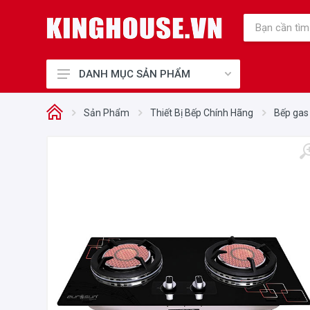
DANH MỤC SẢN PHẨM
Thiết Bị Bếp Chính Hãng
Sản Phẩm
Thiết Bị Bếp Chính Hãng
Bếp gas
Điện Gia Dụng Chính Hãng
Cho Mẹ và Bé
Sức Khỏe và Làm Đẹp
Điện máy, Điện lạnh
Nhà cửa - Đời sống
Phụ kiện tủ bếp, Khóa điện tử
Thiết Bị Công Nghiệp
Thiết bị văn phòng
Thiết bị vệ sinh