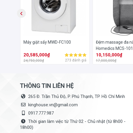
Bếp gas âm hồng ngoại Eurosun EU-GN08
mặt bếp được
chịu nhiệt tốt, dễ dàng vệ sinh lau chùi. Kiềng bếp ga
ron HN-
Máy giặt sấy MWD-FC100
Đệm massage đa nă
bền bỉ.
Bếp gas âm hồng ngoại
Eurosun EU-GN08
là một
Homedics MCS-10
đại, an toàn đi kèm với nhiều tính năng ưu việt. Hãy n
20,585,000₫
10,150,000₫
đánh giá
273 đánh giá
24,750,000₫
17,000,000₫
THÔNG TIN CHI TIẾT :
THÔNG TIN LIÊN HỆ
MODEL :
Bếp gas âm hồng ngoại Eur
265 Đ. Trần Thủ Độ, P. Phú Thạnh, TP. Hồ Chí Minh
MÃ SẢN PHẨM :
EU-GN08
kinghouse.vn@gmail.com
XUẤT XỨ :
Trung Quốc
0917.777.987
Thời gian làm việc từ Thứ 02 - Chủ nhật (từ 8h00 -
LOẠI BẾP :
Bếp gas âm
18h00)