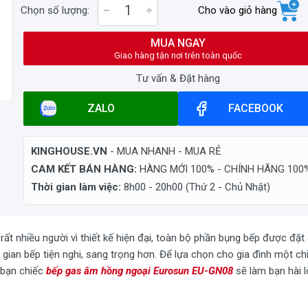
Chọn số lượng:
Cho vào giỏ hàng
MUA NGAY
Giao hàng tận nơi trên toàn quốc
Tư vấn & Đặt hàng
ZALO
FACEBOOK
KINGHOUSE.VN
- MUA NHANH - MUA RẺ
CAM KẾT BÁN HÀNG:
HÀNG MỚI 100% - CHÍNH HÃNG 100
Thời gian làm việc:
8h00 - 20h00 (Thứ 2 - Chủ Nhật)
ất nhiều người vì thiết kế hiện đại, toàn bộ phần bụng bếp được đặt
gian bếp tiện nghi, sang trọng hơn. Để lựa chọn cho gia đình một ch
 bạn chiếc
bếp gas âm hồng ngoại
Eurosun EU-GN08
sẽ làm bạn hài l