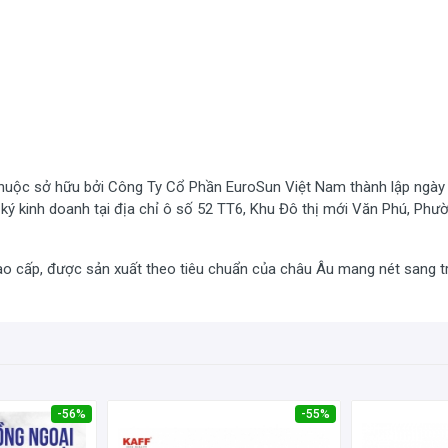
 thuộc sở hữu bởi Công Ty Cổ Phần EuroSun Việt Nam thành lập ngày
ý kinh doanh tại địa chỉ ô số 52 TT6, Khu Đô thị mới Văn Phú, Phư
gas thuộc thương hiệu Eurosun, có hai bếp nấu, được cấu tạo bởi : 
nh lửa, kim phun gas và mâm chia lửa. Với hệ thống đánh lửa IC ( Pin
 bức xạ nhiệt tia hồng ngoại khi nấu. Lượng gas tiêu thụ tối đa 0.21
o cấp, được sản xuất theo tiêu chuẩn của châu Âu mang nét sang t
bếp gas thông thường.
-56%
-55%