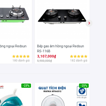
ồng ngoại Redsun
Bếp gas âm hồng ngoại Redsun
Bếp ga
RS-116B
CZ-68
3,107,000₫
2,420
180 đánh giá
182 đánh giá
5,900,000₫
5,300,0
-23%
-25%