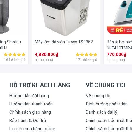
 làm bằng mặt kính cường lực dày 8mm, vát 4 cạnh, chịu lực cao v
s âm được làm bằng gang đúc nguyên khối chống trượt, chịu lực, nhiệt
ng Shiatsu
Máy làm đá viên Tiross TS9352
Bàn ủi hơi n
 trong những vật dụng quan trọng của nhà bếp, thiết kế công nghệ h
10HJ
NI-E410TMR
hanh tay đặt hàng chiếc bếp gas âm này đây là sự lựa chọn sáng suốt 
4,880,000₫
770,000₫
165 đánh giá
171 đánh giá
8,000,000₫
1,000,000₫
HỖ TRỢ KHÁCH HÀNG
VỀ CHÚNG TÔI
osun EU-GN08
Hướng dẫn đặt hàng
Về chúng tôi
Hướng dẫn thanh toán
Định hướng phát triển
Chính sách giao hàng
Danh sách đại lý
Bảo hành & Đổi trả
Chính sách bảo mật tha
Lợi ích mua hàng online
Chính sách bảo mật thô