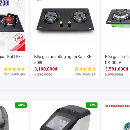
oại Kaff KF-
Bếp gas âm hồng ngoại Kaff KF-
Bếp gas âm h
608I
RS-002A
3,100,000₫
3,581,000₫
265 đánh giá
286 đánh giá
6,880,000₫
5,990,000₫
-40%
-39%