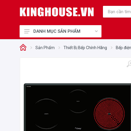
DANH MỤC SẢN PHẨM
Thiết Bị Bếp Chính Hãng
Sản Phẩm
Thiết Bị Bếp Chính Hãng
Bếp điện
Điện Gia Dụng Chính Hãng
Cho Mẹ và Bé
Sức Khỏe và Làm Đẹp
Điện máy, Điện lạnh
Nhà cửa - Đời sống
Phụ kiện tủ bếp, Khóa điện tử
Thiết Bị Công Nghiệp
Thiết bị văn phòng
Thiết bị vệ sinh