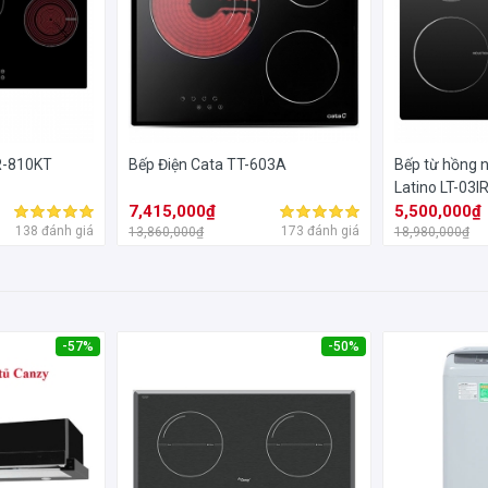
CR-810KT
Bếp Điện Cata TT-603A
Bếp từ hồng 
Latino LT-03I
7,415,000₫
5,500,000₫
138 đánh giá
173 đánh giá
13,860,000₫
18,980,000₫
-57%
-50%