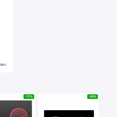
Nam.
-71%
-69%