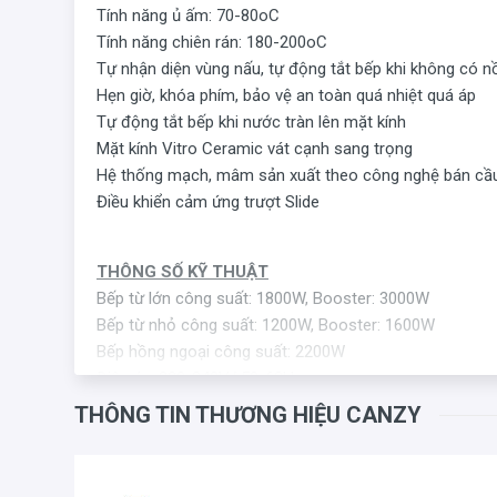
Tính năng ủ ấm: 70-80oC
Tính năng chiên rán: 180-200oC
Tự nhận diện vùng nấu, tự động tắt bếp khi không có n
Hẹn giờ, khóa phím, bảo vệ an toàn quá nhiệt quá áp
Tự động tắt bếp khi nước tràn lên mặt kính
Mặt kính Vitro Ceramic vát cạnh sang trọng
Hệ thống mạch, mâm sản xuất theo công nghệ bán cầu 
Điều khiển cảm ứng trượt Slide
THÔNG SỐ KỸ THUẬT
Bếp từ lớn công suất: 1800W, Booster: 3000W
Bếp từ nhỏ công suất: 1200W, Booster: 1600W
Bếp hồng ngoại công suất: 2200W
Điện áp: 220-240V/ 50-60Hz
Kích thước bề mặt: 780x450mm
THÔNG TIN THƯƠNG HIỆU CANZY
Kích thước khoét đá: 750x380mm