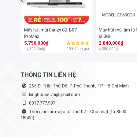
no LT-
Máy hút mùi Canzy CZ-B07
Máy hút mùi âm tủ
ProMax
600GH
5,750,000₫
2,840,000₫
đánh giá
188 đánh giá
14,500,000₫
6,550,000₫
THÔNG TIN LIÊN HỆ
265 Đ. Trần Thủ Độ, P. Phú Thạnh, TP. Hồ Chí Minh
kinghouse.vn@gmail.com
0917.777.987
Thời gian làm việc từ Thứ 02 - Chủ nhật (từ 8h00 -
18h00)