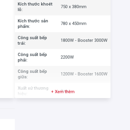
Kích thước khoét
750 x 380mm
lỗ:
Kích thước sản
780 x 450mm
phẩm:
Công suất bếp
1800W - Booster 3000W
trái:
Công suất bếp
2200W
phải:
Công suất bếp
1200W - Booster 1600W
giữa:
Xuất xứ thương
Italy
+ Xem thêm
hiệu:
Hàng chính hãng - Sản
Xuất xứ sản phẩm:
xuất tại Thái Lan
Thời gian bảo
36 Tháng tận nhà
hành: