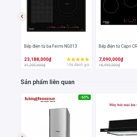
01SB
Bếp điện từ ba Fermi NG013
Bếp điện từ Capri 
23,188,000₫
7,090,000₫
đánh giá
106 đánh giá
31,200,000₫
18,990,000₫
Sản phẩm liên quan
-63%
-60%