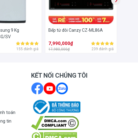
sung 9 Kg
Bếp từ đôi Canzy CZ-ML86A
Máy hút
SG/SV
2277S
7,990,000₫
1,850
155 đánh giá
239 đánh giá
17,980,000₫
4,150,0
KẾT NỐI CHÚNG TÔI
nh toán
ng tin