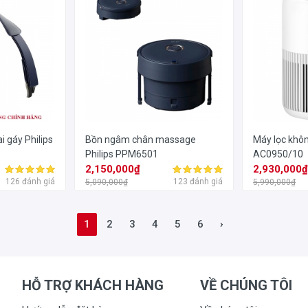
 gáy Philips
Bồn ngâm chân massage
Máy lọc khôn
Philips PPM6501
AC0950/10
2,150,000₫
2,930,000
126 đánh giá
123 đánh giá
5,090,000₫
5,990,000₫
1
2
3
4
5
6
›
HỖ TRỢ KHÁCH HÀNG
VỀ CHÚNG TÔI