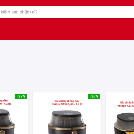
-27%
-36%