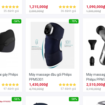
1,215,000₫
1,090,000
35 đánh giá
36 đánh giá
2,000,000₫
1,500,000₫
-54%
-70%
 gáy Philips
Máy massage đầu gối Philips
Máy massage
PPM5301
Philips PPM
1,430,000₫
2,510,000
97 đánh giá
57 đánh giá
4,790,000₫
3,190,000₫
-56%
-58%