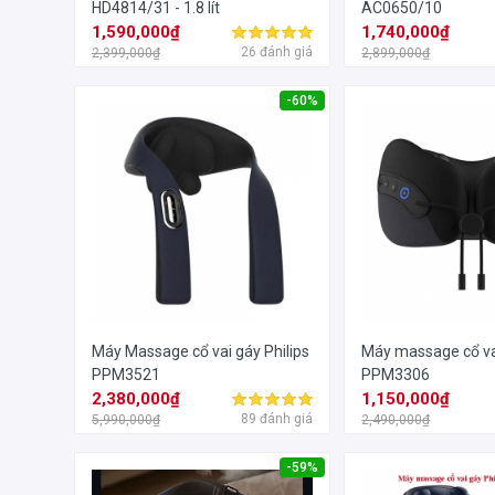
HD4814/31 - 1.8 lít
AC0650/10
1,590,000₫
1,740,000₫
26 đánh giá
2,399,000₫
2,899,000₫
-60%
Máy Massage cổ vai gáy Philips
Máy massage cổ vai
PPM3521
PPM3306
2,380,000₫
1,150,000₫
89 đánh giá
5,990,000₫
2,490,000₫
-59%