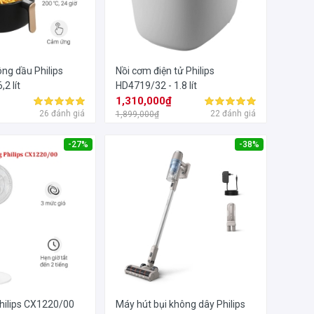
ông dầu Philips
Nồi cơm điện tử Philips
2 lít
HD4719/32 - 1.8 lít
₫
1,310,000₫
26 đánh giá
22 đánh giá
1,899,000₫
-27%
-38%
hilips CX1220/00
Máy hút bụi không dây Philips