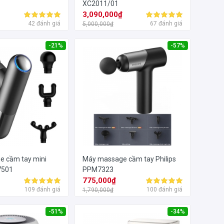
XC2011/01
₫
3,090,000₫
42 đánh giá
67 đánh giá
5,000,000₫
-21%
-57%
 cầm tay mini
Máy massage cầm tay Philips
7501
PPM7323
₫
775,000₫
109 đánh giá
100 đánh giá
1,790,000₫
-51%
-34%