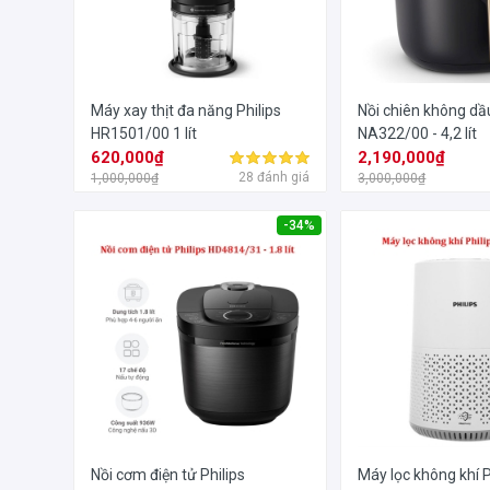
Máy xay thịt đa năng Philips
Nồi chiên không dầu
HR1501/00 1 lít
NA322/00 - 4,2 lít
620,000₫
2,190,000₫
28 đánh giá
1,000,000₫
3,000,000₫
-34%
Nồi cơm điện tử Philips
Máy lọc không khí P