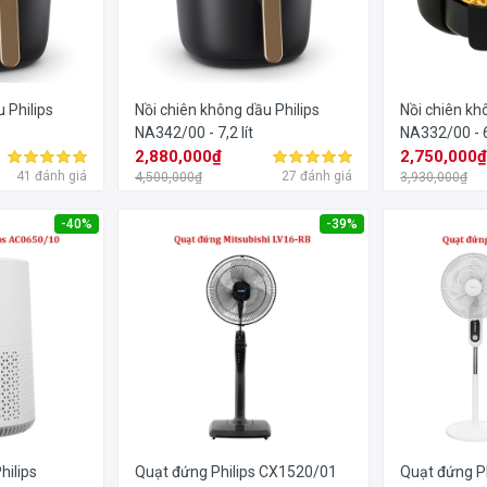
 Philips
Nồi chiên không dầu Philips
Nồi chiên kh
NA342/00 - 7,2 lít
NA332/00 - 6,
2,880,000₫
2,750,000
41 đánh giá
27 đánh giá
4,500,000₫
3,930,000₫
-40%
-39%
hilips
Quạt đứng Philips CX1520/01
Quạt đứng P