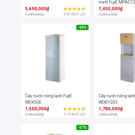
minh FujiE MPAC1
5,690,000₫
7,450,000₫
208 đánh giá
7,549,000₫
9,050,000₫
-48%
Cây nước nóng lạnh FujiE
Cây nước nóng lạnh
WDX5GE
WDBY203
1,550,000₫
1,780,000₫
219 đánh giá
2,980,000₫
2,860,000₫
-57%