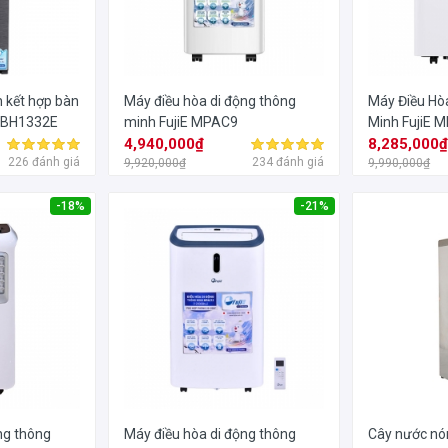
 kết hợp bàn
Máy điều hòa di động thông
Máy Điều Hò
 TBH1332E
minh FujiE MPAC9
Minh FujiE 
4,940,000₫
8,285,000
226 đánh giá
234 đánh giá
9,920,000₫
9,990,000₫
-18%
-21%
ng thông
Máy điều hòa di động thông
Cây nước nón