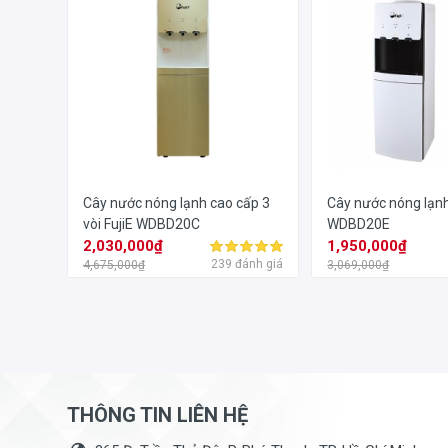
Cây nước nóng lạnh cao cấp 3
Cây nước nóng lạnh
vòi FujiE WDBD20C
WDBD20E
2,030,000₫
1,950,000₫
239 đánh giá
4,675,000₫
3,069,000₫
THÔNG TIN LIÊN HỆ