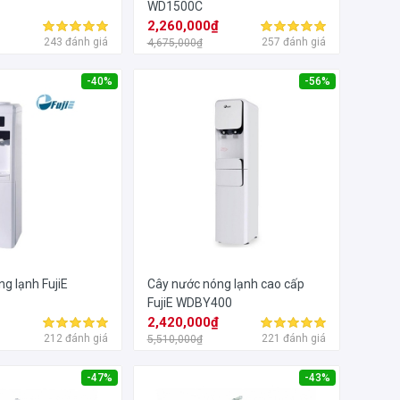
WD1500C
₫
2,260,000₫
243 đánh giá
257 đánh giá
4,675,000₫
-40%
-56%
g lạnh FujiE
Cây nước nóng lạnh cao cấp
FujiE WDBY400
₫
2,420,000₫
212 đánh giá
221 đánh giá
5,510,000₫
-47%
-43%