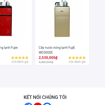
g lạnh Fujie
Cây nước nóng lạnh FujiE
WD3000E
₫
2,530,000₫
224 đánh giá
236 đánh giá
4,455,000₫
KẾT NỐI CHÚNG TÔI