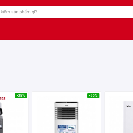
-25%
-50%