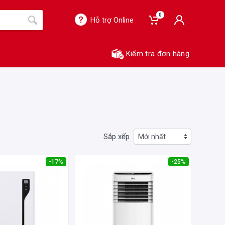
0
Hỗ trợ Online
Kiểm tra đơn hàng
Sắp xếp
-17%
-25%