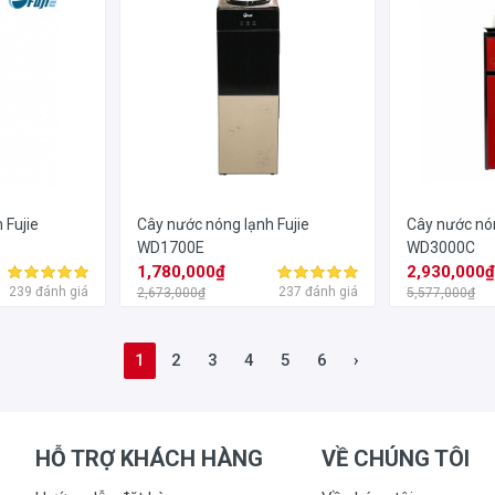
 Fujie
Cây nước nóng lạnh Fujie
Cây nước nón
WD1700E
WD3000C
1,780,000₫
2,930,000
239 đánh giá
237 đánh giá
2,673,000₫
5,577,000₫
1
2
3
4
5
6
›
HỖ TRỢ KHÁCH HÀNG
VỀ CHÚNG TÔI