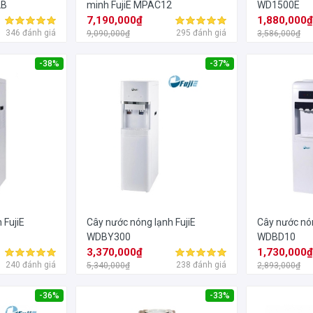
2B
minh FujiE MPAC12
WD1500E
7,190,000₫
1,880,000
346 đánh giá
295 đánh giá
9,090,000₫
3,586,000₫
-38%
-37%
 FujiE
Cây nước nóng lạnh FujiE
Cây nước nón
WDBY300
WDBD10
3,370,000₫
1,730,000
240 đánh giá
238 đánh giá
5,340,000₫
2,893,000₫
-36%
-33%