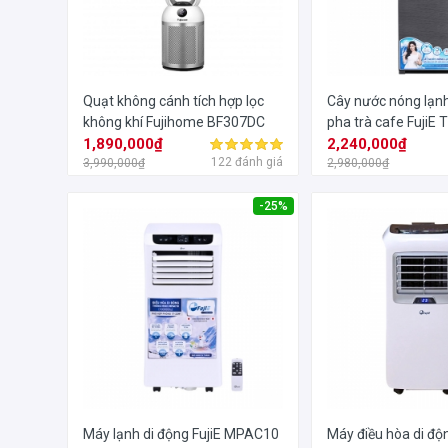
Quạt không cánh tích hợp lọc
Cây nước nóng lạnh
không khí Fujihome BF307DC
pha trà cafe FujiE
1,890,000₫
2,240,000₫
122 đánh giá
3,990,000₫
2,980,000₫
-25%
Máy lạnh di động FujiE MPAC10
Máy điều hòa di độ