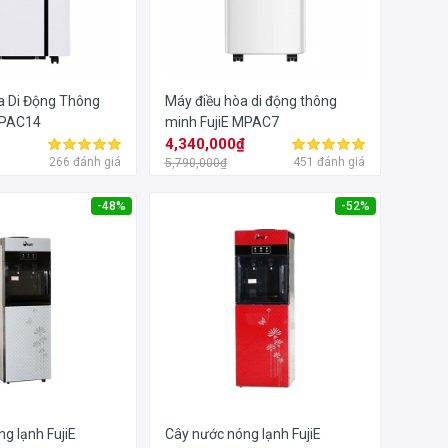
a Di Động Thông
Máy điều hòa di động thông
MPAC14
minh FujiE MPAC7
₫
4,340,000₫
266 đánh giá
451 đánh giá
5,790,000₫
-48%
-52%
g lạnh FujiE
Cây nước nóng lạnh FujiE